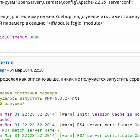
ктируем "OpenServer\userdata\config\Apache-2.2.25_server.conf":
ю еще для тех, кому нужен Xdebug: надо увеличить лимит таймаут
 параметр в секцию "<IfModule fcgid_module>":
idIOTimeout
3600
ается
epr
»
31 мар 2014, 22:26
проделал как описано выше, никак не получается запустить серв
верка
состояния
сервера
удалось
запустить
 PHP
-
5.3
.
27
-
nts
й
запуска!
n
Mar
31
22
:
23
:
52
2014
]
[
warn
]
Init
:
Session
Cache
is
no
ache
]
n
Mar
31
22
:
23
:
52
2014
]
[
warn
]
 RSA server certificate 
Co
 NOT match server name!?
n Mar 31 22:23:52 2014] [warn] RSA server certificate Co