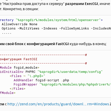
е "Настройка прав доступа к серверу"
разрешим ExecCGI
, иначе
т. Конкретно, в секции:
rectory
"%sprogdir%/modules/system/html/openserver"
>
    AllowOverride None
    Options -MultiViews -Indexes -FollowSymLinks -Include
    .....
вим свой блок с конфигурацией FastCGI
куда-нибудь в конец:
-------------------------------------------#
онфигурация FastCGI
-------------------------------------------#
Module
 fcgid_module
>
idInitialEnv
 PHPRC 
"%sprogdir%/userdata/temp/config"
<
Files
~
"\.php$>"
AddHandler
 fcgid
-
script 
.
php
FcgidWrapper
"%sprogdir%/modules/php/%phpdriver%/
</
Files
>
fModule
>
аем
с
http://zend.com/en/products/guard/downl ... rm=Windows
Z