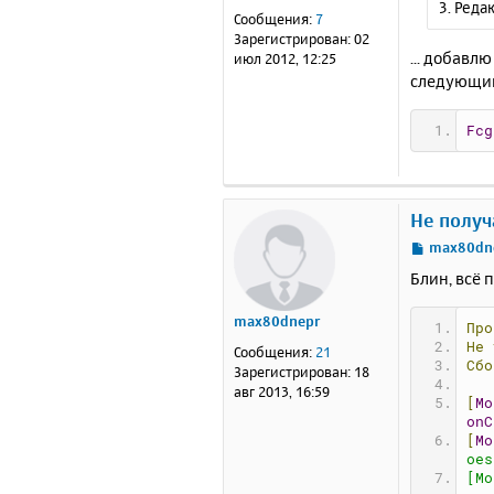
3. Реда
е
Сообщения:
7
н
Зарегистрирован:
02
и
... добавл
июл 2012, 12:25
е
следующий
Fcg
Не получ
С
max80dn
о
Блин, всё 
о
б
max80dnepr
щ
Про
е
Не
Сообщения:
21
н
Сбо
Зарегистрирован:
18
и
авг 2013, 16:59
[
Mo
е
onC
[
Mo
oes
[Mo