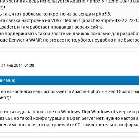
 на хостингах ведь используется Apache + php5.3 + Zend Guard Loa
?)!
 так, что проблема конкретно из-за зенда и php5.3.
эта связка настроена на VDS с Debian7 (apache2-mpm-itk-2.2.22-13
oader), и там работает продакшн-версия сайта.
о поддерживать такой злостный движок локально для разработ
оде Denwer и WAMP, но это все не то, убого, неудобно и не быстро
»
31 янв 2014, 01:08
писал(а):
 но на хостингах ведь используется Apache + php5.3 + Zend Guard Load
но?)!
остинги ведь на linux, а не на Windows. Под Windows nts версию
ез CGI, но такой конфигурации в Open Server нет, нужно настраи
жен именно апач, то настраивайте CGI самостоятельно, информа