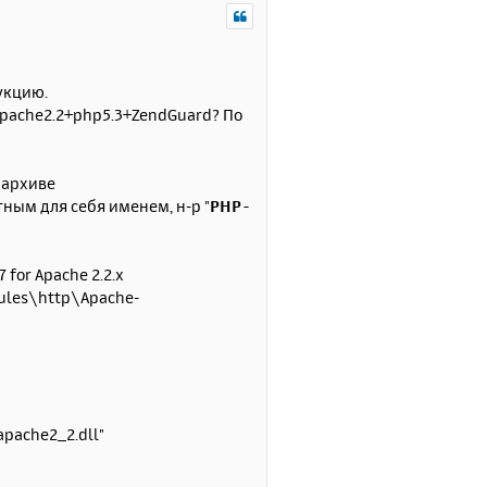
р
н
у
т
ь
укцию.
с
Apache2.2+php5.3+ZendGuard? По
я
к
н
в архиве
а
ным для себя именем, н-р "
PHP-
ч
а
л
у
7 for Apache 2.2.x
ules\http\Apache-
pache2_2.dll"