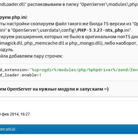
ndLoader.dll" распаковываем в папку "OpenServer\modules\php
руем php.ini:
ты настройки скопируем файл такого же билда TS-версии из "O
.ini" в "OpenServer\userdata\config\
PHP-5.3.27-nts_php
.ini".
ируем расширения, которых не было в оригинальном nonTS дис
magick.dll, php_memcache.dll и php_mongo.dll), либо наоборо
модуль.
йла добавляем пару строчек:
d_extension
=
"%sprogdir%/modules/php/%phpdriver%/zend/Zen
d_loader
.
enable
=
1
ем OpenServer на нужные модули и запускаем =)
0 фев 2014, 16:27
писал(а):