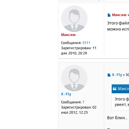
С
Максим
о
Этого файл
о
можно испо
б
Максим
щ
е
Сообщения:
5511
н
Зарегистрирован:
11
и
дек 2010, 20:29
е
С
X-Fly
»
30
о
о
Макси
б
X-Fly
щ
Этого ф
е
Сообщения:
7
умеет, 
н
Зарегистрирован:
02
и
июл 2012, 12:25
е
Вот блин...