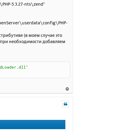
\PHP-5.3.27-nts\zend"
penServer\userdata\config\PHP-
трибутиве (в моем случае это
т, при необходимости добавляем
dLoader.dll"
В
е
р
н
у
т
ь
с