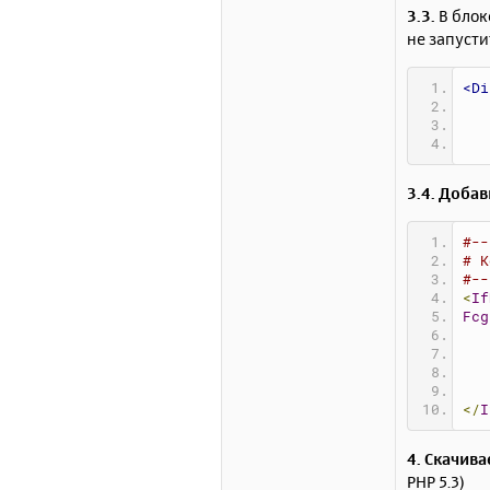
3.3.
В блок
не запусти
<Di
3.4. Доба
#--
# К
#--
<
If
Fcg
</
I
4. Скачив
PHP 5.3)