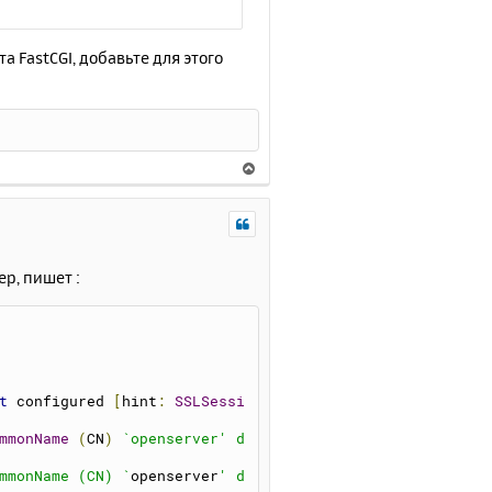
я
к
н
а FastCGI, добавьте для этого
а
ч
а
л
у
В
е
р
н
у
т
ер, пишет :
ь
с
я
к
н
а
t
 configured 
[
hint
:
SSLSessi
ч
а
mmonName
(
CN
)
`openserver' d
л
mmonName (CN) `
openserver
' d
у