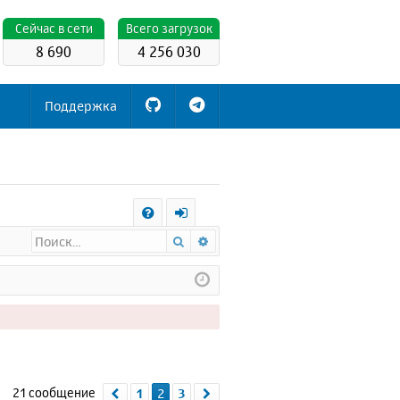
Cейчас в сети
Всего загрузок
8 690
4 256 030
Поддержка
С
Поиск
Расширенный поиск
FA
х
Q
о
д
21 сообщение
1
2
3
Пред.
След.