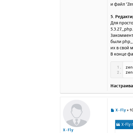
и файл "Ze
5. Редакти
Для просто
5.3.27_php
Закоммент
были php_i
их в свой 
В конце фа
zen
zen
Настраива
С
X-Fly
»
1
о
о
X-Fly 
б
X-Fly
щ