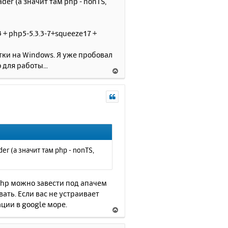
der (а значит там php - nonTS,
л
у
 + php5-5.3.3-7+squeeze17 +
ки на Windows. Я уже пробовал
 для работы...
В
е
р
н
у
т
ь
с
я
er (а значит там php - nonTS,
к
н
а
 php можно завести под апачем
ч
вать. Если вас не устраивает
а
ции в google море.
л
В
у
е