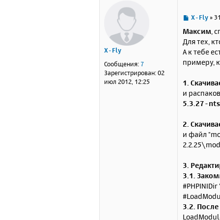
С
X-Fly
»
31
о
Максим
, 
о
Для тех, к
б
X-Fly
А к тебе е
щ
е
примеру, к
Сообщения:
7
н
Зарегистрирован:
02
и
июл 2012, 12:25
1. Скачив
е
и распако
5.3.27-nts
2. Скачив
и файл "mo
2.2.25\mod
3. Редакт
3.1. Зако
#PHPINIDir
#LoadModu
3.2. Посл
LoadModul