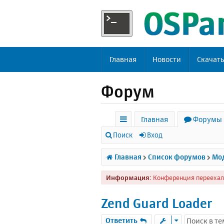
Главная
Новости
Скачат
Форум
Главная
Форумы
с
Поиск
Вход
ы
Главная
Список форумов
Мод
л
Информация:
Конференция переехал
к
и
Zend Guard Loader
Ответить