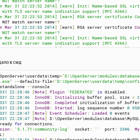
 NOT match server name!?
n Mar 31 22:23:52 2014] [warn] Init: Name-based SSL virt
 with TLS server name indication support (RFC 4366)
n Mar 31 22:23:53 2014] [warn] RSA server certificate Co
 NOT match server name
!?
n
Mar
31
22
:
23
:
53
2014
]
[
warn
]
 RSA server certificate 
Co
 NOT match server name!?
n Mar 31 22:23:53 2014] [warn] Init: Name-based SSL virt
 with TLS server name indication support (RFC 4366)
n Mar 31 22:23:53 2014] [notice] mod_bw : Memory Allocat
bytes)
n Mar 31 22:23:53 2014] [notice] mod_bw : Version 0.92 -
дало в смд
n Mar 31 22:23:53 2014] [notice] mod_bw : Supported reso
 1000000 ]
n Mar 31 22:23:53 2014] [notice] mod_bw : Enabling High 
OpenServer\userdata\temp
>
"D:\OpenServer\modules\database
n Mar 31 22:23:53 2014] [notice] Apache/2.2.25 (Win32) m
.exe"
--
defaults
-
file
=
"D:\OpenServer\userdata\temp\confi
_fcgid/2.3.7 mod_bw/0.92 configured -- resuming normal o
standalone 
--
console
n Mar 31 22:23:53 2014] [notice] Server built: Jun 29 20
331
22
:
28
:
46
[
Note
]
Plugin
'FEDERATED'
is
 disabled
.
n Mar 31 22:23:53 2014] [notice] Parent: Created child p
331
22
:
28
:
46
InnoDB
:
Initializing
 buffer pool
,
 size 
=
2
n Mar 31 22:23:53 2014] [notice] Disabled use of AcceptE
331
22
:
28
:
46
InnoDB
:
Completed
 initialization of buffer
n Mar 31 22:23:53 2014] [warn] Init: Session Cache is no
331
22
:
28
:
46
InnoDB
:
Started
;
 log sequence number 
0
950
ache]
331
22
:
28
:
47
[
Note
]
Event
Scheduler
:
Loaded
0
 events
n Mar 31 22:23:53 2014] [warn] RSA server certificate Co
331
22
:
28
:
47
[
Note
]
 D
:
\OpenServer\modules\database\MySQL
 NOT match server name!?
ready 
for
 connections
.
n Mar 31 22:23:53 2014] [warn] RSA server certificate Co
sion
:
'5.1.71-community-log'
  socket
:
''
  port
:
3306
My
 NOT match server name
!?
L
)
n
Mar
31
22
:
23
:
53
2014
]
[
warn
]
Init
:
Name
-
based SSL 
virt
331
22
:
28
:
56
[
Note
]
 D
:
\OpenServer\modules\database\MySQL