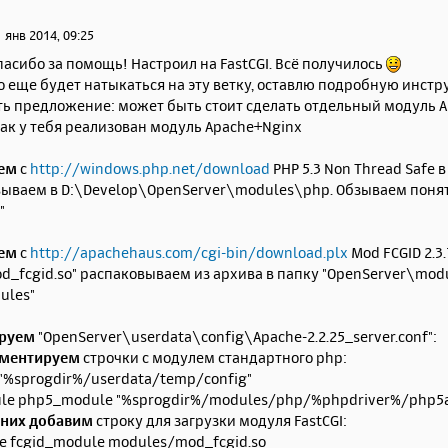
 янв 2014, 09:25
спасибо за помощь! Настроил на FastCGI. Всё получилось
то еще будет натыкаться на эту ветку, оставлю подробную инстр
сть предложение: может быть стоит сделать отдельный модуль 
ак у тебя реализован модуль Apache+Nginx
аем
с
http://windows.php.net/download
PHP 5.3 Non Thread Safe 
вываем в D:\Develop\OpenServer\modules\php. Обзываем понят
"
аем
с
http://apachehaus.com/cgi-bin/download.plx
Mod FCGID 2.3.
d_fcgid.so" распаковываем из архива в папку "OpenServer\mod
ules"
ируем
"OpenServer\userdata\config\Apache-2.2.25_server.conf":
мментируем
строчки с модулем стандартного php:
 "%sprogdir%/userdata/temp/config"
le php5_module "%sprogdir%/modules/php/%phpdriver%/php5a
е них добавим
строку для загрузки модуля FastCGI:
e fcgid_module modules/mod_fcgid.so