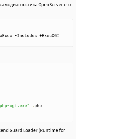
 самодиагностика OpenServer его
sNoExec -Includes +ExecCGI
php-cgi.exe"
.
php
end Guard Loader (Runtime for