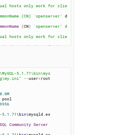
ual hosts only work for clie
mmonName (CN) `openserver'
 d
mmonName
(
CN
)
`openserver' d
ual hosts only work for clie
ed 0 bytes (each conf takes 
 Initialized [0 Confs]
lution for Timers [ Min: 1 M
resolution timers [ 1 ms ]
\MySQL-5.1.71\bin\mys
od_ssl/2.2.25 OpenSSL/0.9.8y 
g\my.ini"
--
user
=
root
perations
13 16:08:05
rocess 3868
0.0M
x() WinSock2 API
 pool
t configured [hint: SSLSessi
9956
mmonName (CN) `
openserver
' d
-
5.1
.
71
\b
in
\mysqld
.
ex
mmonName (CN) `openserver'
 d
SQL
Community
Server
ual
 hosts only work 
for
 clie
-
5.1
.
71
\b
in
\mysqld
.
ex