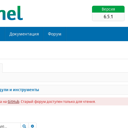
Версия
6.5.1
ь
Документация
Форум
ули и инструменты
а на
GitHub
. Старый форум доступен только для чтения.
Поиск
Расширенный поиск