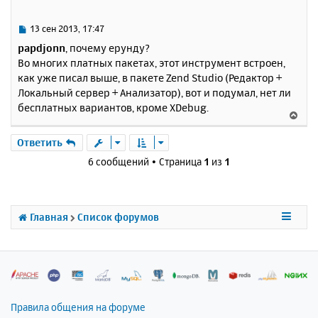
е
л
т
у
ь
С
13 сен 2013, 17:47
с
о
papdjonn
, почему ерунду?
о
я
Во многих платных пакетах, этот инструмент встроен,
б
к
как уже писал выше, в пакете Zend Studio (Редактор +
щ
н
е
Локальный сервер + Анализатор), вот и подумал, нет ли
а
н
бесплатных вариантов, кроме XDebug.
ч
В
и
а
е
е
л
р
Ответить
у
н
6 сообщений • Страница
1
из
1
у
т
ь
с
Главная
Список форумов
я
к
н
а
ч
а
л
Правила общения на форуме
у