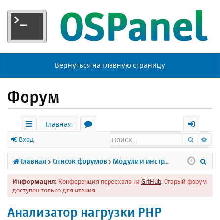
Вернуться на главную страницу
Форум
Главная
Поиск
Ра
с
о
х
Вход
ы
р
о
П
Главная
Список форумов
Модули и инструменты
л
у
д
о
Информация:
Конференция переехала на
GitHub
. Старый форум
к
м
и
доступен только для чтения.
и
ы
с
Анализатор нагрузки PHP
к