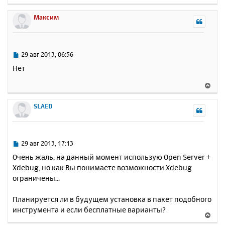
е
р
Максим
н
у
т
ь
С
29 авг 2013, 06:56
с
о
Нет
о
я
б
к
В
щ
н
е
е
а
р
SLAED
н
ч
н
и
а
у
е
л
т
у
ь
С
29 авг 2013, 17:13
с
о
Очень жаль, на данный момент использую Open Server +
о
я
Xdebug, но как Вы понимаете возможности Xdebug
б
к
ограничены...
щ
н
е
а
н
Планируется ли в будущем установка в пакет подобного
ч
и
а
инструмента и если бесплатные варианты?
В
е
л
е