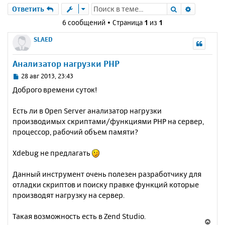
Поиск
Расшире
Ответить
6 сообщений • Страница
1
из
1
SLAED
Анализатор нагрузки PHP
С
28 авг 2013, 23:43
о
Доброго времени суток!
о
б
Есть ли в Open Server анализатор нагрузки
щ
е
производимых скриптами/функциями PHP на сервер,
н
процессор, рабочий объем памяти?
и
е
Xdebug не предлагать
Данный инструмент очень полезен разработчику для
отладки скриптов и поиску правке функций которые
производят нагрузку на сервер.
Такая возможность есть в Zend Studio.
В