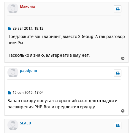
у
р
Максим
н
у
т
ь
С
29 авг 2013, 18:12
с
о
Предложите ваш вариант, вместо XDebug. А так разговор
о
я
ниочём.
б
к
щ
н
е
Насколько я знаю, альтернатив ему нет.
а
В
н
ч
е
и
а
р
papdjonn
е
л
н
у
у
т
ь
С
13 сен 2013, 17:04
с
о
Banan походу попутал сторонний софт для отладки и
о
я
расширения PHP. Вот и предложил ерунду.
б
к
В
щ
н
е
е
а
р
SLAED
н
ч
н
и
а
у