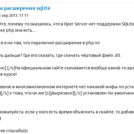
а расширения sqlite
1 апр 2013, 17:17
те, почему-то оказалось, что в Oper Server нет поддержки SQLit
е php она есть....
я я на том, что подключил расширение в php.ini
ть дальше? Где его сказать, где скачать чёртовый файл .dll
но] [/s]На официальном сайте скачивается вообще какой-то архи
в курсе!
авное в многомиллионном интернете нет никакой инфы по устано
[/s] к тому, что он же [s][вырезано][/s] установлен по-умолчани
ожалуйста, если у кого есть время объяснить в скайпе, то доба
)
ее спасибо)))