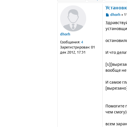
Установк
С
dhorh
»
1
о
Здравствуй
о
установщик
б
dhorh
щ
е
остановилс
Сообщения:
4
н
Зарегистрирован:
01
и
И что дела
дек 2012, 17:31
е
[s][выреза
вообще не 
И самое гл
[вырезано]
Помогите п
чем смогу)
всем заран