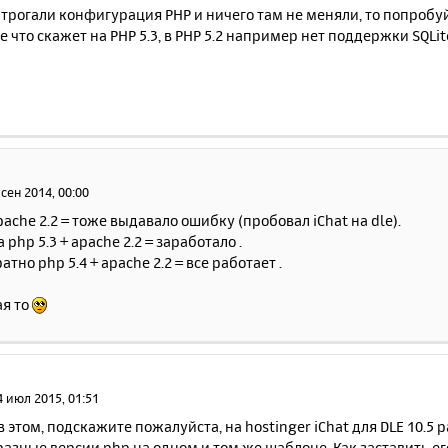
 трогали конфигурация PHP и ничего там не меняли, то попробу
 что скажет на PHP 5.3, в PHP 5.2 например нет поддержки SQLite 
 сен 2014, 00:00
apache 2.2 = тоже выдавало ошибку (пробовал iChat на dle).
 php 5.3 + apache 2.2 = заработало .
тно php 5.4 + apache 2.2 = все работает .
ая то
4 июл 2015, 01:51
в этом, подскажите пожалуйста, на hostinger iChat для DLE 10.5 ра
азные версии php на одном и том же шаблоне. Как заставить ег