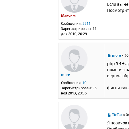
о
Если вы не
о
Посмотрите
б
Максим
щ
е
Сообщения:
5511
н
Зарегистрирован:
11
и
дек 2010, 20:29
е
С
more
»
30
о
php 5.4 + 
о
поменял на
б
more
вернул обра
щ
е
Сообщения:
10
н
фигня как
Зарегистрирован:
26
и
ноя 2013, 20:36
е
С
TicTac
»
0
о
Я новичок 
о
Пробовал р