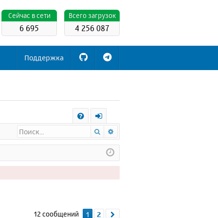
Cейчас в сети
Всего загрузок
6 695
4 256 087
Поддержка
С
Поиск
Расширенный поиск
FA
х
Q
о
д
12 сообщений
1
2
След.