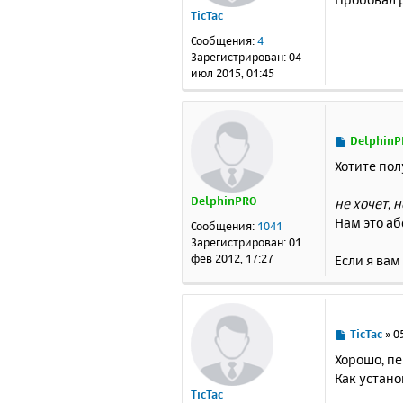
б
TicTac
щ
е
Сообщения:
4
н
Зарегистрирован:
04
и
июл 2015, 01:45
е
С
DelphinP
о
Хотите пол
о
б
DelphinPRO
не хочет, н
щ
е
Нам это аб
Сообщения:
1041
н
Зарегистрирован:
01
и
фев 2012, 17:27
Если я вам
е
С
TicTac
»
0
о
Хорошо, п
о
Как устано
б
TicTac
щ