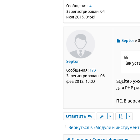
е
Сообщения:
4
н
Зарегистрирован:
04
и
июл 2015, 01:45
е
С
Septor
»
0
о
о
б
Septor
щ
Как уст
е
Сообщения:
173
н
Зарегистрирован:
06
и
SQLite3 уж
фев 2012, 13:03
е
для РНР ра
ПС. В верси
Ответить
Вернуться в «Модули и инструмен
Главная
Список форумов