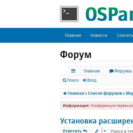
Главная
Новости
Скачат
Форум
Главная
Форумы
с
Поиск
Вход
ы
Главная
Список форумов
Мод
л
Информация:
Конференция переехал
к
и
Установка расширен
Ответить