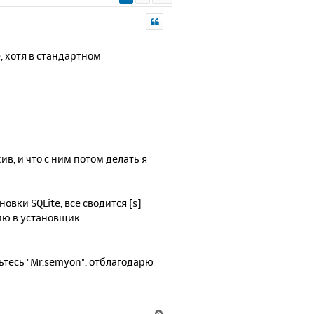
e, хотя в стандартном
в, и что с ним потом делать я
вки SQLite, всё сводится [s]
ю в установщик....
вьтесь "Mr.semyon", отблагодарю
В