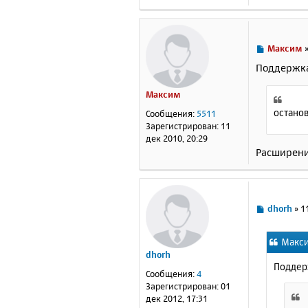
С
Максим
о
Поддержка 
о
б
Максим
щ
е
останов
Сообщения:
5511
н
Зарегистрирован:
11
и
дек 2010, 20:29
е
Расширени
С
dhorh
»
1
о
о
Макси
б
dhorh
щ
Поддерж
е
Сообщения:
4
н
Зарегистрирован:
01
и
дек 2012, 17:31
е