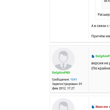
ост
Расшир
А в связи 
Причём име
С
DelphinP
о
версия не 
о
(По крайне
б
DelphinPRO
щ
е
Сообщения:
1041
н
Зарегистрирован:
01
и
фев 2012, 17:27
е
С
Максим