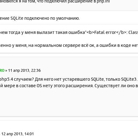
ановился я на том, что подключил расширение в php.ini
ение SQLite подключено по умолчанию.
с чем тогда у меня вылазит такая ошибка"<b>Fatal error</b>: Class
нно у меня, на нормальном сервере всё ок, а ошибки в коде нет
RO
»
11 апр 2013, 22:36
php5.4 случаем? Для него нет устаревшего SQLite, только SQLite3.
й мере в составе OS нету этого расширения. Существует ли оно в
»
12 апр 2013, 14:01