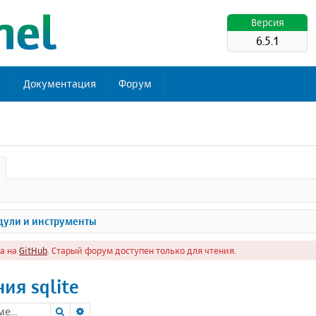
Версия
6.5.1
ь
Документация
Форум
ули и инструменты
а на
GitHub
. Старый форум доступен только для чтения.
ия sqlite
Поиск
Расширенный поиск