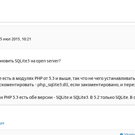
5 июл 2015, 10:21
ановить SQLite3 на open server?
е есть в модулях РНР от 5.3 и выше, так что не чего устанавлива
скоментировать - php_sqlite3.dll, если закоментировано, и пере
и РНР 5.3 есть обе версии - SQLite и SQLite3. В 5.2 только SQLite. 
ты»
Удали