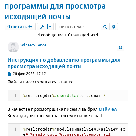
программы для просмотра
исходящей почты
Поиск
Расшире
Ответить
1 сообщение • Страница
1
из
1
WinterSilence
Инструкция по добавлению программы для
просмотра исходящей почты
С
26 фев 2022, 15:12
о
Файлы писем хранятся в папке
о
б
щ
%
realprogdir
%
/userdata/
temp
/
email
/
е
н
В качестве просмотрщика писем я выбрал
MailView
и
Команда для просмотра писем в папке email:
е
%
realprogdir
%
\modules\mailview\MailView
.
ex
e
# %realprogdir%\userdata\temp\email