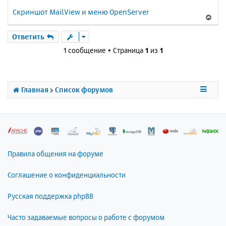
Скриншот MailView и меню OpenServer
В
е
р
Ответить
н
1 сообщение • Страница
1
из
1
у
т
ь
с
Главная
Список форумов
я
к
н
а
ч
а
л
Правила общения на форуме
у
Соглашение о конфиденциальности
Русская поддержка phpBB
Часто задаваемые вопросы о работе с форумом