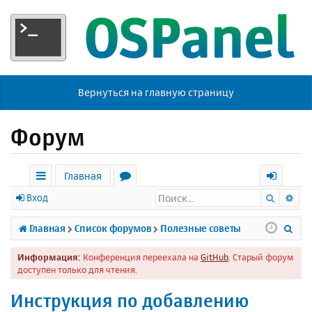
Вернуться на главную страницу
Форум
Главная
Поиск
Ра
с
о
х
Вход
ы
р
о
П
Главная
Список форумов
Полезные советы
л
у
д
о
Информация:
Конференция переехала на
GitHub
. Старый форум
к
м
и
доступен только для чтения.
и
ы
с
Инструкция по добавлению
к