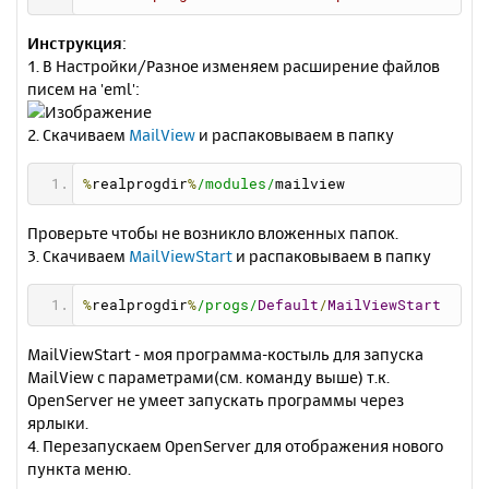
Инструкция
:
1. В Настройки/Разное изменяем расширение файлов
писем на 'eml':
2. Скачиваем
MailView
и распаковываем в папку
%
realprogdir
%
/modules/
mailview
Проверьте чтобы не возникло вложенных папок.
3. Скачиваем
MailViewStart
и распаковываем в папку
%
realprogdir
%
/progs/
Default
/
MailViewStart
MailViewStart - моя программа-костыль для запуска
MailView с параметрами(см. команду выше) т.к.
OpenServer не умеет запускать программы через
ярлыки.
4. Перезапускаем OpenServer для отображения нового
пункта меню.