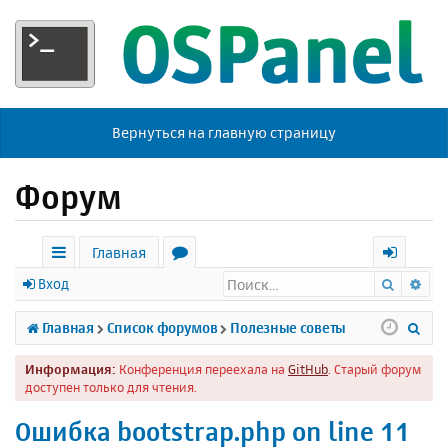
Вернуться на главную страницу
Форум
Главная
Поиск
Ра
с
о
х
Вход
ы
р
о
П
Главная
Список форумов
Полезные советы
л
у
д
о
Информация:
Конференция переехала на
GitHub
. Старый форум
к
м
и
доступен только для чтения.
и
ы
с
Ошибка bootstrap.php on line 11
к