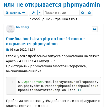
или не открывается phpmyadmin
Поиск
Расшире
Ответить
1 сообщение • Страница
1
из
1
Goldberg
Ошибка bootstrap.php on line 11 или не
открывается phpmyadmin
С
07 сен 2020, 12:53
о
Столкнулся с проблемой запуска phpmyadmin на связке
о
Apach 2.4 + PHP 7.4 + MySQL 5.7
б
При открытии phpmyadmin вместо интерфейса,
щ
е
выскакивала ошибка
н
и
C
:
/OpenServer/
modules
/
system
/
html
/
openserv
е
er
/
phpmyadmin
/
vendor
/
phpseclib
/
phpseclib
/
p
hpseclib
/
bootstrap
.
php on line 
11
Проблема решается путём добавления в конфигурацию
Apach`а следующего кода: