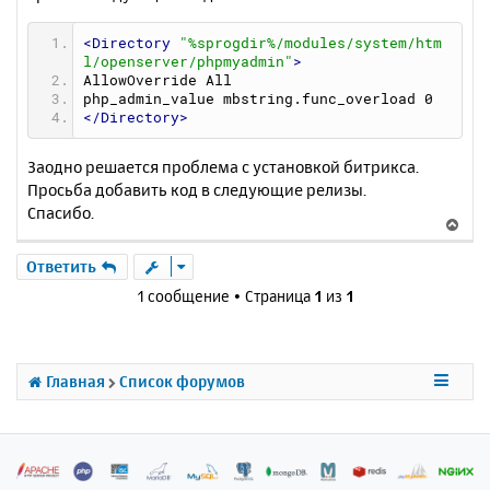
<Directory
"%sprogdir%/modules/system/htm
l/openserver/phpmyadmin"
>
AllowOverride All
php_admin_value mbstring.func_overload 0
</Directory>
Заодно решается проблема с установкой битрикса.
Просьба добавить код в следующие релизы.
Спасибо.
В
е
р
Ответить
н
1 сообщение • Страница
1
из
1
у
т
ь
с
Главная
Список форумов
я
к
н
а
ч