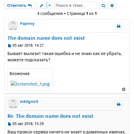
Поиск
Расшире
Ответить
4 сообщения • Страница
1
из
1
Papersy
The domain name does not exist
С
05 авг 2018, 14:27
о
Бывает вылазит такая ошибка и не знаю как ее убрать,
о
можете подсказать?
б
щ
е
Вложения
н
и
е
В
е
р
Ink0gnit0
н
у
Re: The domain name does not exist
т
ь
С
05 авг 2018, 15:29
с
о
Ваш прокси-сервер ничего не знает о доменных именах,
о