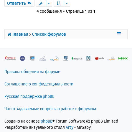
а
р
Ответить
н
ч
н
и
4 сообщения • Страница
1
из
1
а
у
е
л
т
у
ь
с
Главная
Список форумов
я
к
н
а
ч
а
л
Правила общения на форуме
у
Соглашение о конфиденциальности
Русская поддержка phpBB
Часто задаваемые вопросы о работе с форумом
Создано на основе
phpBB
® Forum Software © phpBB Limited
Разработчик визуального стиля
Arty
- MrGaby