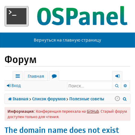
Вернуться на главную страницу
Форум
Главная
Поиск
Ра
с
о
х
Вход
ы
р
о
П
Главная
Список форумов
Полезные советы
л
у
д
о
Информация:
Конференция переехала на
GitHub
. Старый форум
к
м
и
доступен только для чтения.
и
ы
с
The domain name does not exist
к