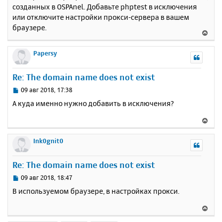
я
созданных в OSPAnel. Добавьте phptest в исключения
б
к
или отключите настройки прокси-сервера в вашем
щ
н
е
браузере.
а
В
н
ч
е
и
а
р
Papersy
е
л
н
у
у
Re: The domain name does not exist
т
ь
С
09 авг 2018, 17:38
с
о
А куда именно нужно добавить в исключения?
о
я
б
к
В
щ
н
е
е
а
р
Ink0gnit0
н
ч
н
и
а
у
е
Re: The domain name does not exist
л
т
у
ь
С
09 авг 2018, 18:47
с
о
В используемом браузере, в настройках прокси.
о
я
б
к
В
щ
н
е
е