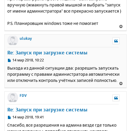
вручную (жмакнуть правой мышкой и выбрать "запуск
от имени администратора" все прекрасно запускается )
P.S. Планировщик windows тоже не помогает
В
е
р
ulukay
н
у
Re: Запуск при загрузке системы
т
ь
С
14 мар 2018, 10:22
с
о
Выхода из данной ситуации два: разрешить запускать
о
я
программу с правами администратора автоматически
б
к
или отключить контроль учётных записей полностью.
щ
н
В
е
а
е
н
ч
р
FDV
и
а
н
е
л
у
Re: Запуск при загрузке системы
у
т
ь
С
14 мар 2018, 19:41
с
о
Спасибо, все разрешения на админа везде где только
о
я