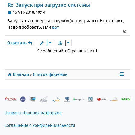
у
Re: Запуск при загрузке системы
т
ь
С
16 мар 2018, 19:14
с
о
Запускать сервер как службу(как вариант). Но не факт,
о
я
надо пробовать. Или
вот
б
к
В
щ
н
е
е
а
р
Ответить
н
ч
н
и
9 сообщений • Страница
1
из
1
а
у
е
л
т
у
ь
с
Главная
Список форумов
я
к
н
а
ч
а
л
Правила общения на форуме
у
Соглашение о конфиденциальности