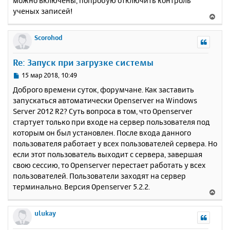
можно включены, попробую отключить контроль
б
к
ученых записей!
щ
н
В
е
а
е
н
ч
р
Scorohod
и
а
н
е
л
у
Re: Запуск при загрузке системы
у
т
ь
С
15 мар 2018, 10:49
с
о
Доброго времени суток, форумчане. Как заставить
о
я
запускаться автоматически Openserver на Windows
б
к
Server 2012 R2? Суть вопроса в том, что Openserver
щ
н
е
стартует только при входе на сервер пользователя под
а
н
которым он был установлен. После входа данного
ч
и
а
пользователя работает у всех пользователей сервера. Но
е
л
если этот пользователь выходит с сервера, завершая
у
свою сессию, то Openserver перестает работать у всех
пользователей. Пользователи заходят на сервер
терминально. Версия Openserver 5.2.2.
В
е
р
ulukay
н