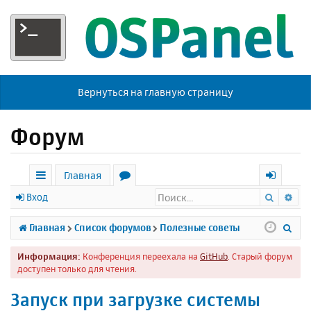
Вернуться на главную страницу
Форум
Главная
Поиск
Ра
с
о
х
Вход
ы
р
о
П
Главная
Список форумов
Полезные советы
л
у
д
о
Информация:
Конференция переехала на
GitHub
. Старый форум
к
м
и
доступен только для чтения.
и
ы
с
Запуск при загрузке системы
к