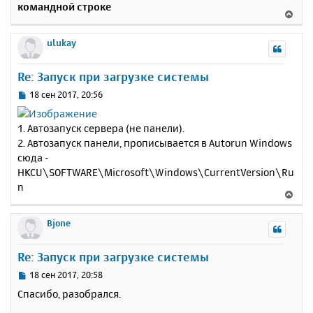
командной строке
щ
н
В
е
а
е
н
ч
р
ulukay
и
а
н
е
л
у
Re: Запуск при загрузке системы
у
т
ь
С
18 сен 2017, 20:56
с
о
о
я
1. Автозапуск сервера (не панели).
б
к
2. Автозапуск панели, прописывается в Autorun Windows
щ
н
е
сюда -
а
н
HKCU\SOFTWARE\Microsoft\Windows\CurrentVersion\Ru
ч
и
а
n
В
е
л
е
у
р
Bjone
н
у
Re: Запуск при загрузке системы
т
ь
С
18 сен 2017, 20:58
с
о
Спасибо, разобрался.
о
я
б
к