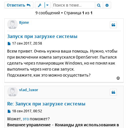
Поиск
Расшире
Ответить
9 сообщений • Страница
1
из
1
Bjone
Запуск при загрузке системы
С
17 сен 2017, 20:58
о
Всем привет. Очень нужна ваша помощь. Нужно, чтобы
о
при включении компа запускался OpenServer. Пытался
б
сделать через планировщик Windows, но не понял как
щ
е
выполнить через него сам запуск.
н
Подскажите, как это можно осуществить?
В
и
е
е
р
vlad_luxor
н
у
Re: Запуск при загрузке системы
т
ь
С
18 сен 2017, 00:52
с
о
Может,
это
поможет?
о
я
Внешнее управление - Команды для использования в
б
к