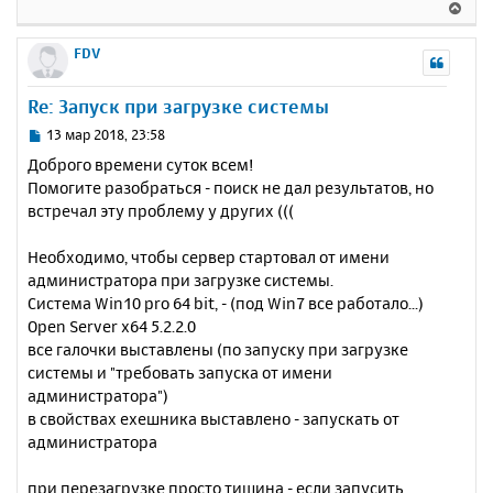
В
щ
н
е
е
а
р
FDV
н
ч
н
и
а
у
е
Re: Запуск при загрузке системы
л
т
у
ь
С
13 мар 2018, 23:58
с
о
Доброго времени суток всем!
о
я
Помогите разобраться - поиск не дал результатов, но
б
к
встречал эту проблему у других (((
щ
н
е
а
н
Необходимо, чтобы сервер стартовал от имени
ч
и
а
администратора при загрузке системы.
е
л
Система Win10 pro 64 bit, - (под Win7 все работало...)
у
Open Server x64 5.2.2.0
все галочки выставлены (по запуску при загрузке
системы и "требовать запуска от имени
администратора")
в свойствах exeшника выставлено - запускать от
администратора
при перезагрузке просто тишина - если запусить