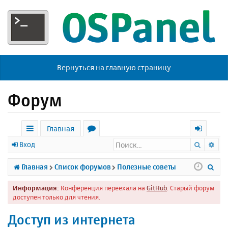
Вернуться на главную страницу
Форум
Главная
Поиск
Ра
с
о
х
Вход
ы
р
о
П
Главная
Список форумов
Полезные советы
л
у
д
о
Информация:
Конференция переехала на
GitHub
. Старый форум
к
м
и
доступен только для чтения.
и
ы
с
Доступ из интернета
к