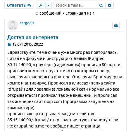
Поиск
Расшире
Ответить
5 сообщений • Страница
1
из
1
cargo29
Доступ из интернета
С
18 окт 2015, 20:22
о
Здравствуйте, тема очень уже много раз повторялась,
о
читал на форуме и инструкцию. Белый IP адрес
б
85.15.140.90, в роутере (саджемком) прописал 80 порт и
щ
е
присвоил компьютеру статику на котором сервер,
н
выключил фаервол на роутере. Отключил Бранмауер на
и
компе и антивирус. Прописал в алиасах (папка сайта
е
"drupal") для локалки (в локальной сети нормально все
открываеться) прописал так же внешний , и прописал
так же через сайт noip.com (программа запущена на
компьютере)
прописываю ip открывает модем, если так
85.15.140.90/drupal/ открывает чистую страницу, если
же drupal.noip.me то вообще пишет страница