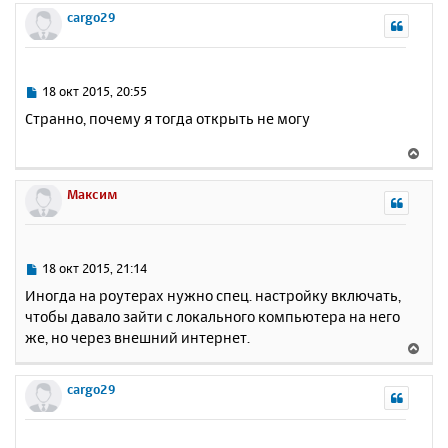
а
р
cargo29
е
л
н
у
у
т
ь
С
18 окт 2015, 20:55
с
о
Странно, почему я тогда открыть не могу
о
я
б
к
В
щ
н
е
е
а
р
Максим
н
ч
н
и
а
у
е
л
т
у
ь
С
18 окт 2015, 21:14
с
о
Иногда на роутерах нужно спец. настройку включать,
о
я
чтобы давало зайти с локального компьютера на него
б
к
же, но через внешний интернет.
щ
н
В
е
а
е
н
ч
р
cargo29
и
а
н
е
л
у
у
т