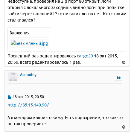
недоступна, проверил на 2ip порт 80 открыт. Логи
открыл с локального заходишь видно логи, при попытке
зайти через внешний IP то никаких логов нет. Кто с таким
сталкивался?
Вложения
Последний раз редактировалось
cargo29
18 окт 2015,
20:59, всего редактировалось 1 раз.
В
е
р
Asmodey
н
у
т
ь
С
18 окт 2015, 20:50
с
о
http://85.15.140.90/
о
я
б
к
А я мегадом какой-то вижу. Есть подозрение, что как-то
щ
н
е
не так проверяете.
а
В
н
ч
е
и