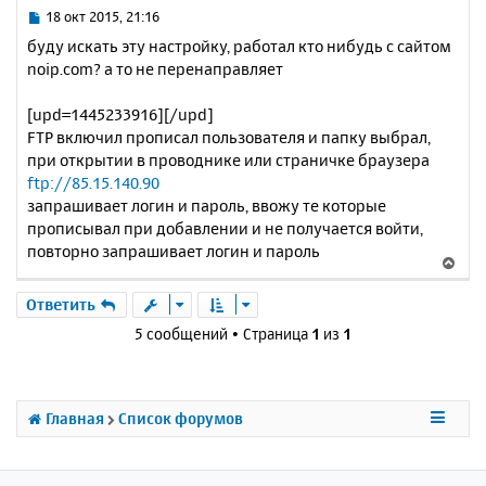
ь
С
18 окт 2015, 21:16
с
о
буду искать эту настройку, работал кто нибудь с сайтом
о
я
noip.com? а то не перенаправляет
б
к
щ
н
е
[upd=1445233916][/upd]
а
н
FTP включил прописал пользователя и папку выбрал,
ч
и
а
при открытии в проводнике или страничке браузера
е
л
ftp://85.15.140.90
у
запрашивает логин и пароль, ввожу те которые
прописывал при добавлении и не получается войти,
повторно запрашивает логин и пароль
В
е
р
Ответить
н
5 сообщений • Страница
1
из
1
у
т
ь
с
Главная
Список форумов
я
к
н