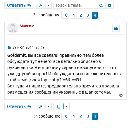
Поиск
Расшире
Ответить
31 сообщение
1
2
3
4
Пред.
Максим
С
29 июл 2014, 23:39
о
Goldsmit
, вы всё сделали правильно, тем более
о
обсуждать тут нечего, всё детально описано в
б
руководстве. А вот почему сервер не запускается, это
щ
е
уже другой вопрос! И обсуждается он исключительно в
н
этой теме: /viewtopic.php?f=3&t=431
и
Вот туда и пишите, предварительно прочитав правила
е
размещения сообщений указанные в шапке темы.
В
е
р
Ответить
н
31 сообщение
1
2
3
4
Пред.
у
т
ь