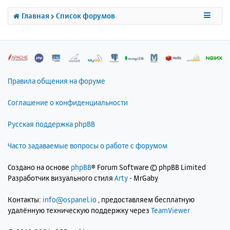
с
я
Главная
Список форумов
к
н
а
ч
а
л
Правила общения на форуме
у
Соглашение о конфиденциальности
Русская поддержка phpBB
Часто задаваемые вопросы о работе с форумом
Создано на основе
phpBB
® Forum Software © phpBB Limited
Разработчик визуального стиля
Arty
- MrGaby
Контакты:
info@ospanel.io
, предоставляем бесплатную
удалённую техническую поддержку через
TeamViewer