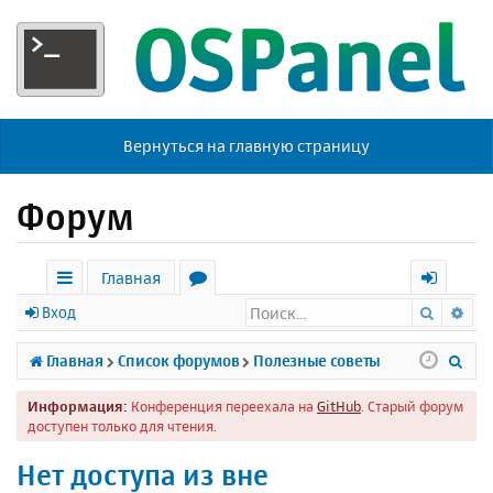
Вернуться на главную страницу
Форум
Главная
Поиск
Ра
с
о
х
Вход
ы
р
о
П
Главная
Список форумов
Полезные советы
л
у
д
о
Информация:
Конференция переехала на
GitHub
. Старый форум
к
м
и
доступен только для чтения.
и
ы
с
Нет доступа из вне
к