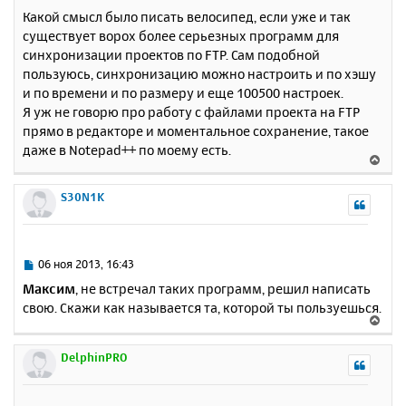
с
о
Какой смысл было писать велосипед, если уже и так
о
я
существует ворох более серьезных программ для
б
к
синхронизации проектов по FTP. Сам подобной
щ
н
е
пользуюсь, синхронизацию можно настроить и по хэшу
а
н
и по времени и по размеру и еще 100500 настроек.
ч
и
а
Я уж не говорю про работу с файлами проекта на FTP
е
л
прямо в редакторе и моментальное сохранение, такое
у
даже в Notepad++ по моему есть.
В
е
р
S30N1K
н
у
т
ь
С
06 ноя 2013, 16:43
с
о
Максим
, не встречал таких программ, решил написать
о
я
свою. Скажи как называется та, которой ты пользуешься.
б
к
В
щ
н
е
е
а
р
DelphinPRO
н
ч
н
и
а
у
е
л
т