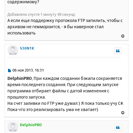
содержимому?
б
к
щ
н
е
Добавлено спустя 1 минуту 49 секунд:
а
н
А если еще поддержку протокола FTP запилить, чтобы с
ч
и
а
архивом не геммороится, - я бы наверное стал
е
л
использовать
В
у
е
р
S30N1K
н
у
т
ь
С
06 ноя 2013, 16:31
с
о
DelphinPRO
, При каждом создании бэкапа сохраняется
о
я
время последнего создания. При следующем запуске
б
к
программа отбирает файлы с датой изменения с
щ
н
е
прошлого запуска.
а
н
На счет заливки по FTP уже думал:) Я пока только учу C#.
ч
и
а
Пока что это реализировать ума не хватает)
В
е
л
е
у
р
DelphinPRO
н