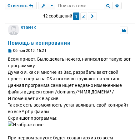
Поиск
Расшире
Ответить
12 сообщений
1
2
След.
S30N1K
Помощь в копировании
С
06 ноя 2013, 16:21
о
Всем привет. Было делать нечего, написал вот такую вот
о
программку.
б
Думаю я, как и многие из Вас, разрабатывают свой
щ
е
проект сперва на OS а потом выгружают на хостинг..
н
Данная программа сама ищет недавно измененные
и
файлы в директории /domains/*ИМЯ ДОМЕНА*/
е
И помещает их в архив.
Так же есть возможность устанавливать свой копирайт
во все *.php файлы.
Скриншот программы:
При первом запуске будет создан архив со всем