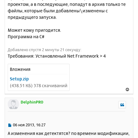
проектом, а в последующие, попадут в архив только те
файлы, которые были добавлены\изменены с
предыдущего запуска.
Может кому пригодится.
Программа на C#
Добавлено спустя 2 минуты 21 секунду:
Требования: Установленый Net Framework > 4
Вложения
Setup.zip
(438.51 КБ) 378 скачиваний
В
е
р
DelphinPRO
н
у
т
ь
С
06 ноя 2013, 16:27
с
о
А изменения как детектятся? по времени модификации,
о
я