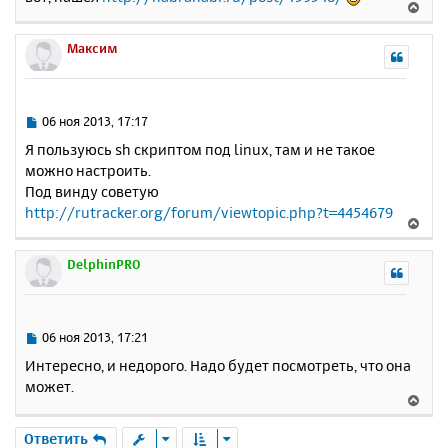
В
е
р
Максим
н
у
т
ь
С
06 ноя 2013, 17:17
с
о
Я пользуюсь sh скриптом под linux, там и не такое
о
я
можно настроить.
б
к
Под винду советую
щ
н
е
http://rutracker.org/forum/viewtopic.php?t=4454679
а
В
н
ч
е
и
а
р
DelphinPRO
е
л
н
у
у
т
ь
С
06 ноя 2013, 17:21
с
о
Интересно, и недорого. Надо будет посмотреть, что она
о
я
может.
б
к
В
щ
н
е
е
а
р
Ответить
н