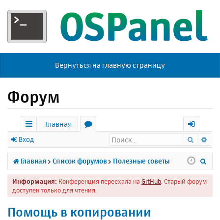
Вернуться на главную страницу
Форум
Главная
Поиск
Ра
с
о
х
Вход
ы
р
о
П
Главная
Список форумов
Полезные советы
л
у
д
о
Информация:
Конференция переехала на
GitHub
. Старый форум
к
м
и
доступен только для чтения.
и
ы
с
Помощь в копировании
к