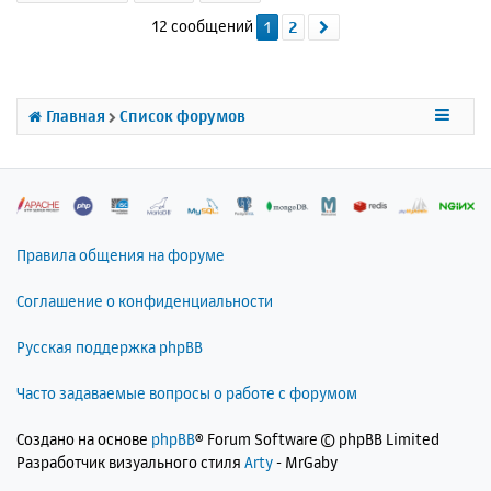
ч
н
и
а
12 сообщений
1
2
След.
у
е
л
т
у
ь
с
я
Главная
Список форумов
к
н
а
ч
а
л
Правила общения на форуме
у
Соглашение о конфиденциальности
Русская поддержка phpBB
Часто задаваемые вопросы о работе с форумом
Создано на основе
phpBB
® Forum Software © phpBB Limited
Разработчик визуального стиля
Arty
- MrGaby