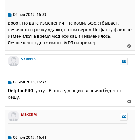
у
т
ь
С
06 ноя 2013, 16:33
с
о
Вооот. По дате изменения - не комильфо. Я бывает,
о
я
нечаянно строчку удалю, потом верну. По факту файл не
б
к
изменился, а время модификации изменилось.
щ
н
е
Лучше хеш содержимого. MD5 например.
а
В
н
ч
е
и
а
р
S30N1K
е
л
н
у
у
т
ь
С
06 ноя 2013, 16:37
с
о
DelphinPRO
, учту:) В последующих версиях будет по
о
я
хешу.
б
к
В
щ
н
е
е
а
р
Максим
н
ч
н
и
а
у
е
л
т
у
ь
С
06 ноя 2013, 16:41