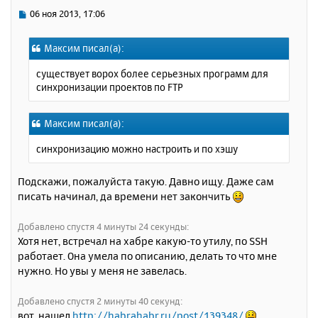
у
ь
С
06 ноя 2013, 17:06
с
о
о
я
Максим писал(а):
б
к
щ
н
существует ворох более серьезных программ для
е
а
синхронизации проектов по FTP
н
ч
и
а
е
л
Максим писал(а):
у
синхронизацию можно настроить и по хэшу
Подскажи, пожалуйста такую. Давно ищу. Даже сам
писать начинал, да времени нет закончить
Добавлено спустя 4 минуты 24 секунды:
Хотя нет, встречал на хабре какую-то утилу, по SSH
работает. Она умела по описанию, делать то что мне
нужно. Но увы у меня не завелась.
Добавлено спустя 2 минуты 40 секунд:
вот, нашел
http://habrahabr.ru/post/139348/