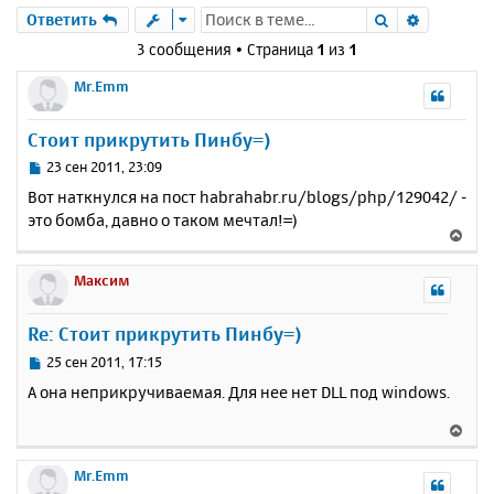
Поиск
Расшире
Ответить
3 сообщения • Страница
1
из
1
Mr.Emm
Стоит прикрутить Пинбу=)
С
23 сен 2011, 23:09
о
Вот наткнулся на пост habrahabr.ru/blogs/php/129042/ -
о
это бомба, давно о таком мечтал!=)
б
В
щ
е
е
р
Максим
н
н
и
у
е
Re: Стоит прикрутить Пинбу=)
т
ь
С
25 сен 2011, 17:15
с
о
А она неприкручиваемая. Для нее нет DLL под windows.
о
я
б
к
В
щ
н
е
е
а
р
Mr.Emm
н
ч
н