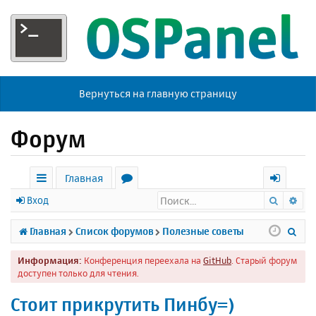
Вернуться на главную страницу
Форум
Главная
Поиск
Ра
с
о
х
Вход
ы
р
о
П
Главная
Список форумов
Полезные советы
л
у
д
о
Информация:
Конференция переехала на
GitHub
. Старый форум
к
м
и
доступен только для чтения.
и
ы
с
Стоит прикрутить Пинбу=)
к