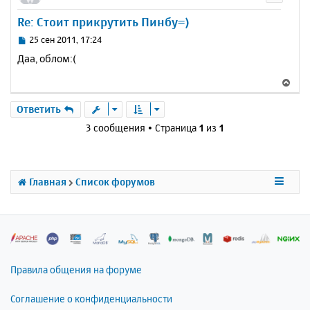
и
а
у
е
Re: Стоит прикрутить Пинбу=)
л
т
у
ь
С
25 сен 2011, 17:24
с
о
Даа, облом:(
о
я
б
к
В
щ
н
е
е
а
р
Ответить
н
ч
н
и
3 сообщения • Страница
1
из
1
а
у
е
л
т
у
ь
с
Главная
Список форумов
я
к
н
а
ч
а
л
Правила общения на форуме
у
Соглашение о конфиденциальности