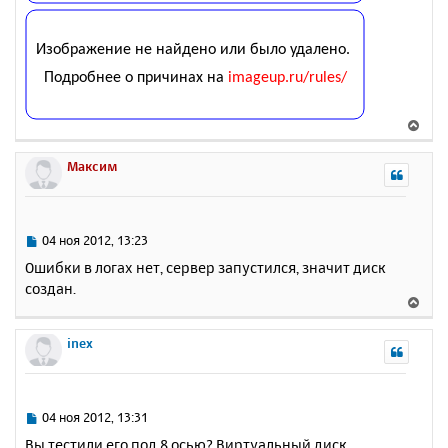
В
е
р
Максим
н
у
т
ь
С
04 ноя 2012, 13:23
с
о
Ошибки в логах нет, сервер запустился, значит диск
о
я
создан.
б
к
В
щ
н
е
е
а
р
inex
н
ч
н
и
а
у
е
л
т
у
ь
С
04 ноя 2012, 13:31
с
о
Вы тестили его под 8 осью? Виртуальный диск