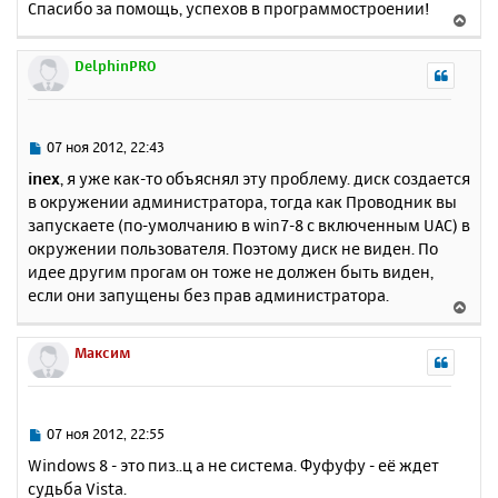
а
Спасибо за помощь, успехов в программостроении!
В
е
л
е
у
р
DelphinPRO
н
у
т
ь
С
07 ноя 2012, 22:43
с
о
inex
, я уже как-то объяснял эту проблему. диск создается
о
я
в окружении администратора, тогда как Проводник вы
б
к
запускаете (по-умолчанию в win7-8 с включенным UAC) в
щ
н
е
окружении пользователя. Поэтому диск не виден. По
а
н
идее другим прогам он тоже не должен быть виден,
ч
и
а
если они запущены без прав администратора.
В
е
л
е
у
р
Максим
н
у
т
ь
С
07 ноя 2012, 22:55
с
о
Windows 8 - это пиз..ц а не система. Фуфуфу - её ждет
о
я
судьба Vista.
б
к