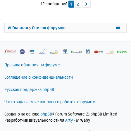
12 сообщений
1
2
След.
у
т
ь
с
я
Главная
Список форумов
к
н
а
ч
а
л
Правила общения на форуме
у
Соглашение о конфиденциальности
Русская поддержка phpBB
Часто задаваемые вопросы о работе с форумом
Создано на основе
phpBB
® Forum Software © phpBB Limited
Разработчик визуального стиля
Arty
- MrGaby