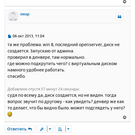
В
щ
н
е
е
а
р
swap
н
ч
н
и
а
у
е
л
т
у
ь
С
06 окт 2013, 11:04
с
о
та же проблема. win 8, последний openserver, диск не
о
я
создается. Запускаю от админа.
б
к
проверил в денвере, там нормально.
щ
н
е
где можно подкрутить чего? с виртуальным диском
а
н
намного удобнее работать.
ч
и
а
спасибо.
е
л
у
Добавлено спустя 57 минут 24 секунды:
судя по всему да, диск создается, но не виден. тогда
вопрос звучит по другому - как увидеть? денвер же как
то делает, что бы видно было. может подглядеть у него?
В
е
р
Ответить
н