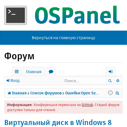
Вернуться на главную страницу
Форум
Главная
Поиск
Ра
с
о
х
Вход
ы
р
о
П
Главная
Список форумов
Ошибки Open Server
л
у
д
о
Информация:
Конференция переехала на
GitHub
. Старый форум
к
м
и
доступен только для чтения.
и
ы
с
Виртуальный диск в Windows 8
к