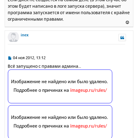
а
н
этом будет написано в логе запуска сервера), значит
ч
и
а
программа запускается от имени пользователя с крайне
е
л
ограниченными правами.
В
у
е
р
inex
н
у
т
ь
С
04 ноя 2012, 13:12
с
о
Всё запущено с правами админа...
о
я
б
к
щ
н
е
а
н
ч
и
а
е
л
у