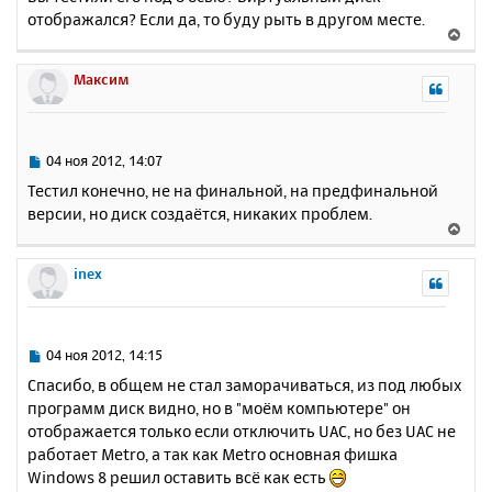
о
я
отображался? Если да, то буду рыть в другом месте.
б
к
В
щ
н
е
е
а
р
Максим
н
ч
н
и
а
у
е
л
т
у
ь
С
04 ноя 2012, 14:07
с
о
Тестил конечно, не на финальной, на предфинальной
о
я
версии, но диск создаётся, никаких проблем.
б
к
В
щ
н
е
е
а
р
inex
н
ч
н
и
а
у
е
л
т
у
ь
С
04 ноя 2012, 14:15
с
о
Спасибо, в общем не стал заморачиваться, из под любых
о
я
программ диск видно, но в "моём компьютере" он
б
к
отображается только если отключить UAC, но без UAC не
щ
н
е
работает Metro, а так как Metro основная фишка
а
н
Windows 8 решил оставить всё как есть
ч
и