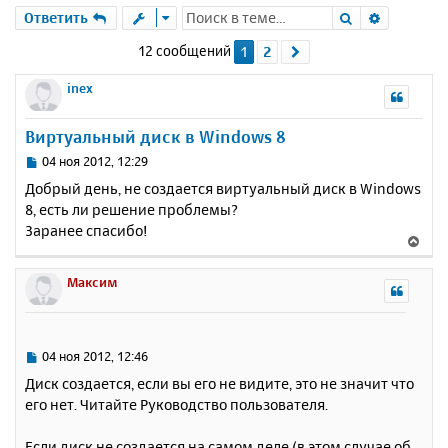
Поиск
Расшире
Ответить
12 сообщений
1
2
След.
inex
Виртуальный диск в Windows 8
С
04 ноя 2012, 12:29
о
Добрый день, не создается виртуальный диск в Windows
о
8, есть ли решение проблемы?
б
Заранее спасибо!
щ
В
е
е
н
р
Максим
и
н
е
у
т
ь
С
04 ноя 2012, 12:46
с
о
Диск создается, если вы его не видите, это не значит что
о
я
его нет. Читайте Руководство пользователя.
б
к
щ
н
е
Если диск не создается на самом деле (в этом случае об