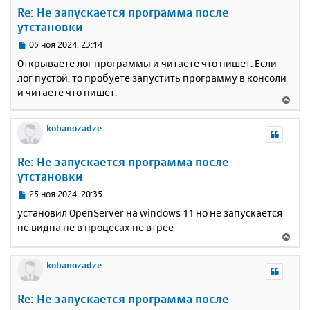
у
Re: Не запускается программа после
т
утстановки
ь
с
С
05 ноя 2024, 23:14
я
о
Открываете лог программы и читаете что пишет. Если
к
о
лог пустой, то пробуете запустить программу в консоли
н
б
и читаете что пишет.
щ
а
В
е
ч
е
н
а
р
kobanozadze
и
л
н
е
у
у
Re: Не запускается программа после
т
утстановки
ь
с
С
25 ноя 2024, 20:35
я
о
установил OpenServer на windows 11 но не запускается
к
о
не видна не в процесах не втрее
н
б
В
щ
а
е
е
ч
р
kobanozadze
н
а
н
и
л
у
е
у
Re: Не запускается программа после
т