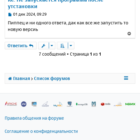
т
утстановки
ь
с
С
01 дек 2024, 09:29
я
о
Пиппец и ни одного ответа, дак как все же запустить то
к
о
новую версиь
н
б
В
щ
а
е
е
ч
р
Ответить
н
а
н
и
7 сообщений • Страница
1
из
1
л
у
е
у
т
ь
с
Главная
Список форумов
я
к
н
а
ч
а
л
Правила общения на форуме
у
Соглашение о конфиденциальности