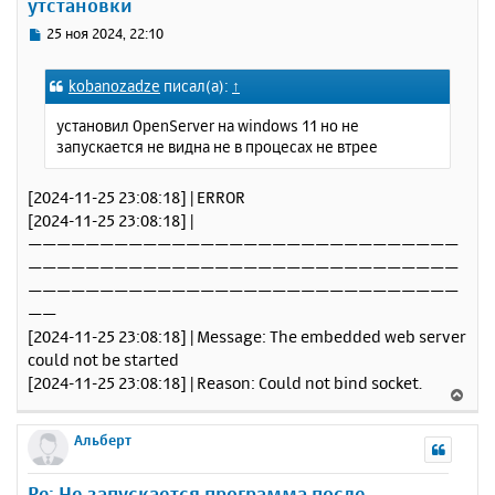
утстановки
ь
с
С
25 ноя 2024, 22:10
я
о
к
о
kobanozadze
писал(а):
↑
н
б
щ
а
установил OpenServer на windows 11 но не
е
ч
запускается не видна не в процесах не втрее
н
а
и
л
е
[2024-11-25 23:08:18] | ERROR
у
[2024-11-25 23:08:18] |
——————————————————————————————
——————————————————————————————
——————————————————————————————
——
[2024-11-25 23:08:18] | Message: The embedded web server
could not be started
[2024-11-25 23:08:18] | Reason: Could not bind socket.
В
е
р
Альберт
н
у
Re: Не запускается программа после