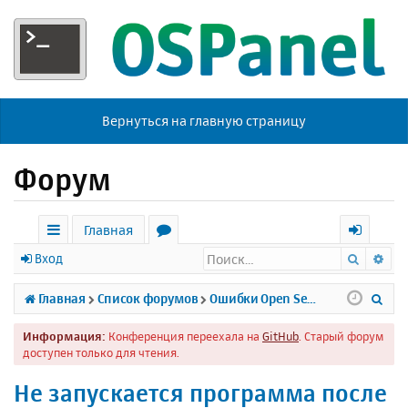
Вернуться на главную страницу
Форум
Главная
Поиск
Ра
с
о
х
Вход
ы
р
о
П
Главная
Список форумов
Ошибки Open Server
л
у
д
о
Информация:
Конференция переехала на
GitHub
. Старый форум
к
м
и
доступен только для чтения.
и
ы
с
Не запускается программа после
к