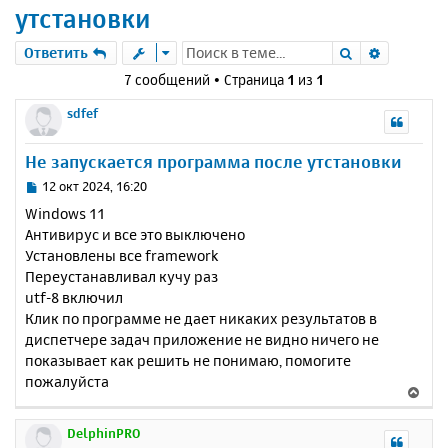
утстановки
Поиск
Расшире
Ответить
7 сообщений • Страница
1
из
1
sdfef
Не запускается программа после утстановки
С
12 окт 2024, 16:20
о
Windows 11
о
Антивирус и все это выключено
б
Установлены все framework
щ
е
Переустанавливал кучу раз
н
utf-8 включил
и
Клик по программе не дает никаких результатов в
е
диспетчере задач приложение не видно ничего не
показывает как решить не понимаю, помогите
пожалуйста
В
е
р
DelphinPRO
н