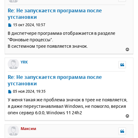
у
Re: Не запускается программа после
т
утстановки
ь
с
С
15 окт 2024, 10:57
я
о
В диспетчере программа отображается в разделе
к
о
"Фоновые процессы".
н
б
В системном трее появляется значок.
щ
а
В
е
ч
е
н
а
р
YRK
и
л
н
е
у
у
Re: Не запускается программа после
т
утстановки
ь
с
С
05 ноя 2024, 19:35
я
о
У меня такая же проблема значок в трее не появляется,
к
о
я даже переустанавливал Windows, не помогло, версия
н
б
опен сервер 6.0.0, Windows 11 24h2
щ
а
В
е
ч
е
н
а
р
Максим
и
л
н
е
у