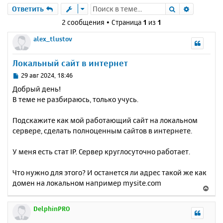
Поиск
Расшире
Ответить
2 сообщения • Страница
1
из
1
alex_tlustov
Локальный сайт в интернет
С
29 авг 2024, 18:46
о
Добрый день!
о
В теме не разбираюсь, только учусь.
б
щ
е
Подскажите как мой работающий сайт на локальном
н
сервере, сделать полноценным сайтов в интернете.
и
е
У меня есть стат IP. Сервер круглосуточно работает.
Что нужно для этого? И останется ли адрес такой же как
домен на локальном например mysite.com
В
е
р
DelphinPRO
н