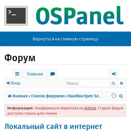
Вернуться на главную страницу
Форум
Главная
Поиск
Ра
с
о
х
Вход
ы
р
о
П
Главная
Список форумов
Ошибки Open Server
л
у
д
о
Информация:
Конференция переехала на
GitHub
. Старый форум
к
м
и
доступен только для чтения.
и
ы
с
Локальный сайт в интернет
к