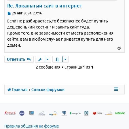
у
Re: Локальный сайт в интернет
т
ь
С
29 авг 2024, 23:16
с
о
Если не разбираетесь,то безопаснее будет купить
о
я
дешевенький хостинг и залить сайт туда.
б
к
Кроме того, вне зависимости от места расположения
щ
н
е
сайта, вам в любом случае придется купить для него
а
н
домен.
ч
В
и
а
е
е
л
р
Ответить
у
н
2 сообщения • Страница
1
из
1
у
т
ь
с
Главная
Список форумов
я
к
н
а
ч
а
л
Правила общения на форуме