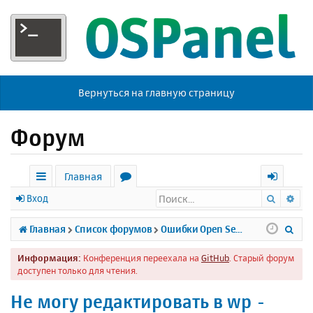
Вернуться на главную страницу
Форум
Главная
Поиск
Ра
с
о
х
Вход
ы
р
о
П
Главная
Список форумов
Ошибки Open Server
л
у
д
о
Информация:
Конференция переехала на
GitHub
. Старый форум
к
м
и
доступен только для чтения.
и
ы
с
Не могу редактировать в wp -
к