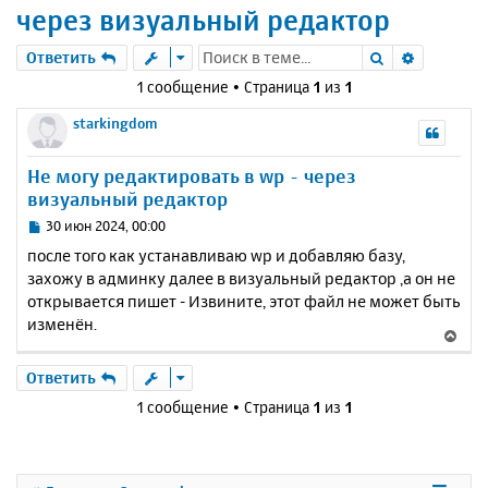
через визуальный редактор
Поиск
Расшире
Ответить
1 сообщение • Страница
1
из
1
starkingdom
Не могу редактировать в wp - через
визуальный редактор
С
30 июн 2024, 00:00
о
после того как устанавливаю wp и добавляю базу,
о
захожу в админку далее в визуальный редактор ,а он не
б
открывается пишет - Извините, этот файл не может быть
щ
е
изменён.
В
н
е
и
р
Ответить
е
н
1 сообщение • Страница
1
из
1
у
т
ь
с