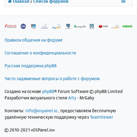
Главная
Список форумов
я
к
н
а
ч
а
л
Правила общения на форуме
у
Соглашение о конфиденциальности
Русская поддержка phpBB
Часто задаваемые вопросы о работе с форумом
Создано на основе
phpBB
® Forum Software © phpBB Limited
Разработчик визуального стиля
Arty
- MrGaby
Контакты:
info@ospanel.io
, предоставляем бесплатную
удалённую техническую поддержку через
TeamViewer
©
2010-2021 «OSPanel.io»