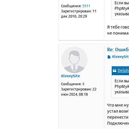
Если вы
е
Сообщения:
5511
PhpMyAd
н
Зарегистрирован:
11
указыва
и
дек 2010, 20:29
е
Я тебе гов
не понимая
Re: Ошиб
С
AlexeySit
о
о
Delph
б
AlexeySite
щ
Если вы
е
Сообщения:
8
PhpMyAd
н
Зарегистрирован:
22
указыва
и
июн 2024, 08:18
е
Что мне н
устал вози
перенести
Подключени