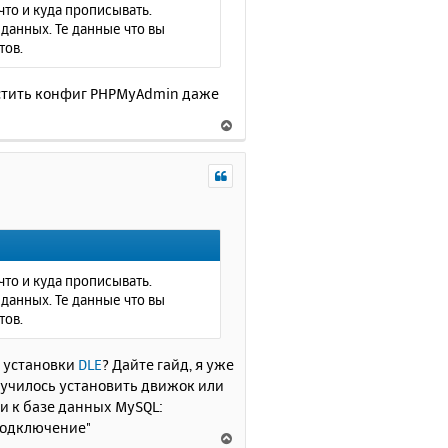
я
что и куда прописывать.
к
данных. Те данные что вы
н
тов.
а
ч
астить конфиг PHPMyAdmin даже
а
л
В
у
е
р
н
у
т
ь
с
я
что и куда прописывать.
к
данных. Те данные что вы
н
тов.
а
ч
я установки
DLE
? Дайте гайд, я уже
а
получилось установить движок или
л
и к базе данных MySQL:
у
подключение"
В