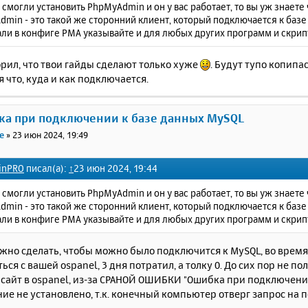
 смогли установить PhpMyAdmin и он у вас работает, то вы уж знаете 
min - это такой же сторонний клиент, который подключается к базе 
ли в конфиге PMA указывайте и для любых других программ и скрип
орил, что твои гайды сделают только хуже
. Будут тупо копип
 что, куда и как подключается.
ка при подключении к базе данных MySQL
e
»
23 июн 2024, 19:49
inPRO
писал(а):
↑
23 июн 2024, 19:44
 смогли установить PhpMyAdmin и он у вас работает, то вы уж знаете 
min - это такой же сторонний клиент, который подключается к базе 
ли в конфиге PMA указывайте и для любых других программ и скрип
ужно сделать, чтобы можно было подключится к MySQL, во врем
ться с вашей ospanel, 3 дня потратил, а толку 0. До сих пор не 
 сайт в ospanel, из-за СРАНОЙ ОШИБКИ "Ошибка при подключени
е не установлено, т.к. конечный компьютер отверг запрос на 