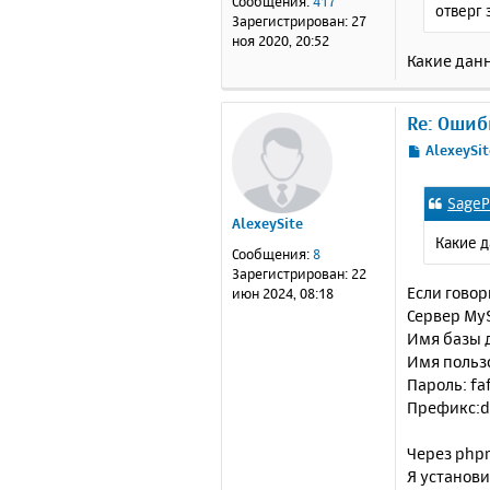
Сообщения:
417
отверг
н
Зарегистрирован:
27
и
ноя 2020, 20:52
е
Какие дан
Re: Ошиб
С
AlexeySit
о
о
SageP
б
AlexeySite
щ
Какие 
е
Сообщения:
8
н
Зарегистрирован:
22
и
Если говор
июн 2024, 08:18
е
Сервер MyS
Имя базы 
Имя польз
Пароль: fa
Префикс:d
Через phpm
Я установи