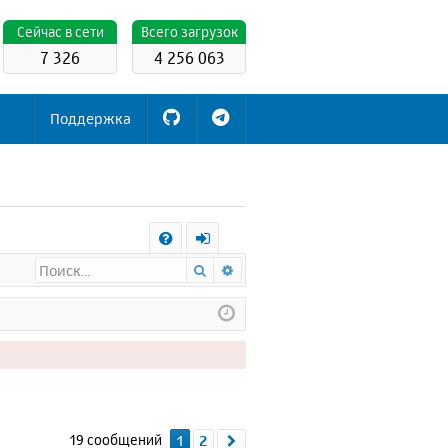
Cейчас в сети
Всего загрузок
7 326
4 256 063
Поддержка
С
Поиск
Расширенный поиск
FA
х
Q
о
д
19 сообщений
1
2
След.