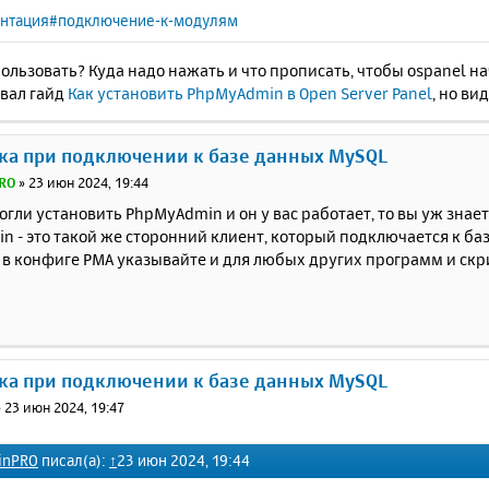
нтация#подключение-к-модулям
пользовать? Куда надо нажать и что прописать, чтобы ospanel на
овал гайд
Как установить PhpMyAdmin в Open Server Panel
, но ви
ка при подключении к базе данных MySQL
RO
»
23 июн 2024, 19:44
огли установить PhpMyAdmin и он у вас работает, то вы уж знает
 - это такой же сторонний клиент, который подключается к баз
 в конфиге PMA указывайте и для любых других программ и скр
ка при подключении к базе данных MySQL
»
23 июн 2024, 19:47
inPRO
писал(а):
↑
23 июн 2024, 19:44