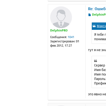
Re: Ошиб
С
DelphinP
о
о
Макс
б
DelphinPRO
щ
Я тебе 
е
Сообщения:
1041
понимая
н
Зарегистрирован:
01
и
фев 2012, 17:27
е
тут я не з
Сервер 
Имя баз
Имя по
Пароль:
Префик
это явно 