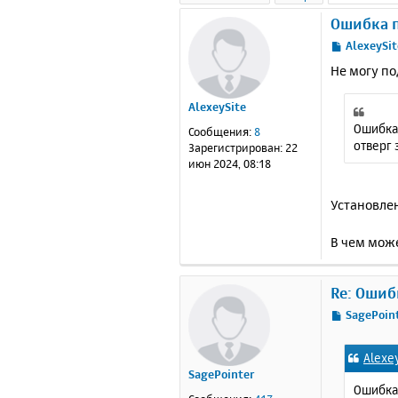
Ошибка 
С
AlexeySit
о
Не могу по
о
б
AlexeySite
щ
е
Ошибка 
Сообщения:
8
н
отверг
Зарегистрирован:
22
и
июн 2024, 08:18
е
Установлен
В чем мож
Re: Ошиб
С
SagePoin
о
о
Alexe
б
SagePointer
щ
Ошибка 
е