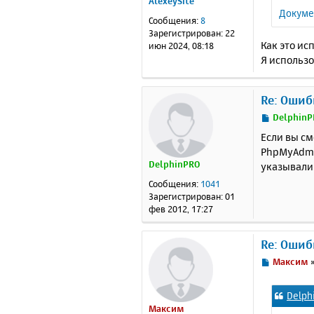
AlexeySite
щ
Докуме
е
Сообщения:
8
н
Зарегистрирован:
22
и
Как это ис
июн 2024, 08:18
е
Я использ
Re: Ошиб
С
DelphinP
о
Если вы см
о
PhpMyAdmin
б
DelphinPRO
указывали
щ
е
Сообщения:
1041
н
Зарегистрирован:
01
и
фев 2012, 17:27
е
Re: Ошиб
С
Максим
о
о
Delph
б
Максим
щ