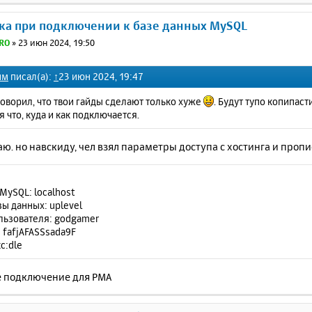
ка при подключении к базе данных MySQL
RO
»
23 июн 2024, 19:50
им
писал(а):
↑
23 июн 2024, 19:47
говорил, что твои гайды сделают только хуже
. Будут тупо копипас
 что, куда и как подключается.
наю. но навскиду, чел взял параметры доступа с хостинга и проп
MySQL: localhost
ы данных: uplevel
льзователя: godgamer
 fafjAFASSsada9F
с:dle
не подключение для PMA