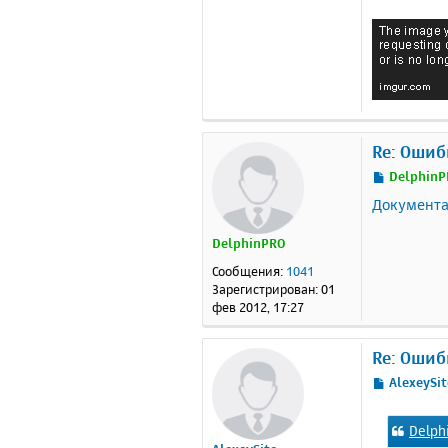
Re: Ошиб
С
DelphinP
о
Документ
о
б
DelphinPRO
щ
е
Сообщения:
1041
н
Зарегистрирован:
01
и
фев 2012, 17:27
е
Re: Ошиб
С
AlexeySit
о
о
Delph
б