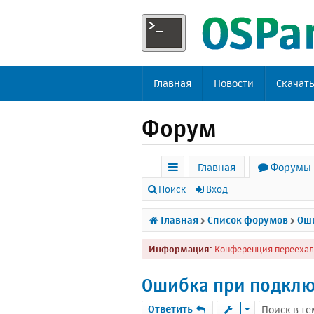
Главная
Новости
Скачат
Форум
Главная
Форумы
с
Поиск
Вход
ы
Главная
Список форумов
Оши
л
Информация:
Конференция переехал
к
и
Ошибка при подклю
Ответить