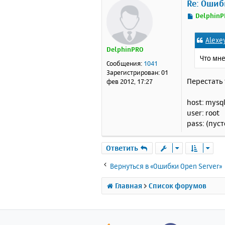
Re: Ошиб
С
DelphinP
о
о
Alexe
б
DelphinPRO
щ
Что мне
е
Сообщения:
1041
н
Зарегистрирован:
01
и
Перестать 
фев 2012, 17:27
е
host: mysql
user: root
pass: (пуст
Ответить
Вернуться в «Ошибки Open Server»
Главная
Список форумов