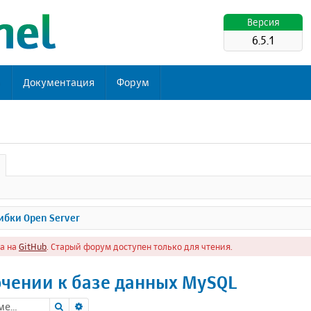
Версия
6.5.1
ь
Документация
Форум
бки Open Server
а на
GitHub
. Старый форум доступен только для чтения.
чении к базе данных MySQL
Поиск
Расширенный поиск