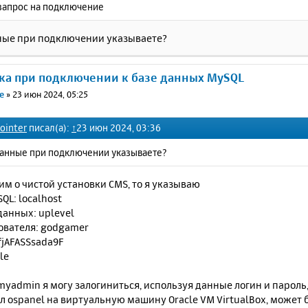
 запрос на подключение
ные при подключении указываете?
ка при подключении к базе данных MySQL
e
»
23 июн 2024, 05:25
ointer
писал(а):
↑
23 июн 2024, 03:36
данные при подключении указываете?
им о чистой установки CMS, то я указываю
QL: localhost
данных: uplevel
ователя: godgamer
fjAFASSsada9F
le
yadmin я могу залогиниться, используя данные логин и пароль, 
л ospanel на виртуальную машину Oracle VM VirtualBox, может 