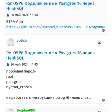
Re: OSP6 Подключение к Postgres 16 через
т
HeidiSQL
ь
с
С
26 май 2024, 11:14
я
о
RTFM бро
к
о
https://github.com/OSPanel/OpenServerPa ... -к-модулям
н
б
В
щ
а
е
е
ч
р
vodish
н
а
н
и
л
у
е
у
Re: OSP6 Подключение к Postgres 16 через
т
HeidiSQL
ь
с
С
26 май 2024, 11:45
я
о
пробовал пароли:
к
о
root
н
б
postgres
щ
а
е
пустая_строка
ч
н
а
и
л
не работает. в инструкции про pg16 - ноль слов...
В
е
у
е
р
DelphinPRO