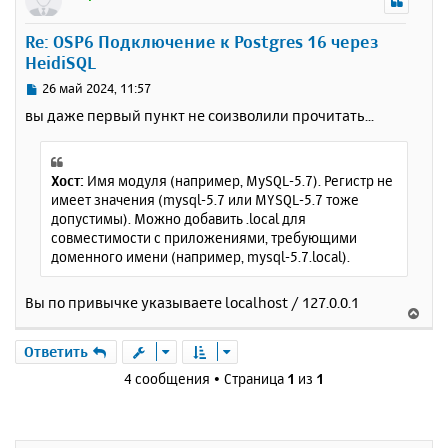
н
у
Re: OSP6 Подключение к Postgres 16 через
т
HeidiSQL
ь
с
С
26 май 2024, 11:57
я
о
вы даже первый пункт не соизволили прочитать...
к
о
н
б
щ
а
е
ч
Хост:
Имя модуля (например, MySQL-5.7). Регистр не
н
а
имеет значения (mysql-5.7 или MYSQL-5.7 тоже
и
л
допустимы). Можно добавить .local для
е
у
совместимости с приложениями, требующими
доменного имени (например, mysql-5.7.local).
Вы по привычке указываете localhost / 127.0.0.1
В
е
р
Ответить
н
4 сообщения • Страница
1
из
1
у
т
ь
с