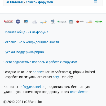
Главная
Список форумов
я
к
н
а
ч
а
л
Правила общения на форуме
у
Соглашение о конфиденциальности
Русская поддержка phpBB
Часто задаваемые вопросы о работе с форумом
Создано на основе
phpBB
® Forum Software © phpBB Limited
Разработчик визуального стиля
Arty
- MrGaby
Контакты:
info@ospanel.io
, предоставляем бесплатную
удалённую техническую поддержку через
TeamViewer
©
2010-2021 «OSPanel.io»