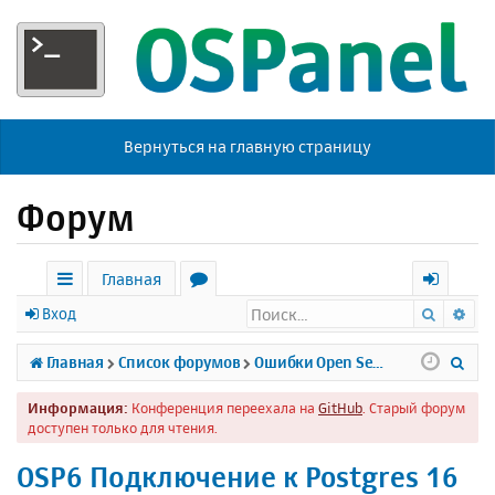
Вернуться на главную страницу
Форум
Главная
Поиск
Ра
с
о
х
Вход
ы
р
о
П
Главная
Список форумов
Ошибки Open Server
л
у
д
о
Информация:
Конференция переехала на
GitHub
. Старый форум
к
м
и
доступен только для чтения.
и
ы
с
OSP6 Подключение к Postgres 16
к