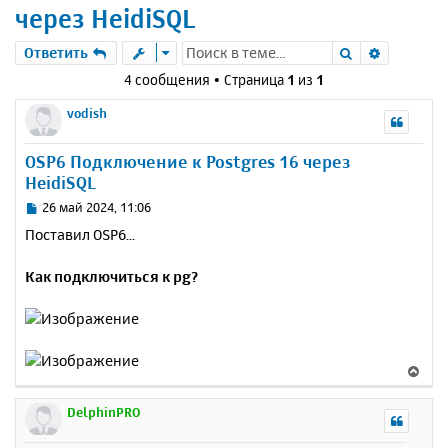
через HeidiSQL
Поиск
Расшире
Ответить
4 сообщения • Страница
1
из
1
vodish
OSP6 Подключение к Postgres 16 через
HeidiSQL
С
26 май 2024, 11:06
о
Поставил OSP6...
о
б
Как подключиться к pg?
щ
е
н
и
е
В
е
р
DelphinPRO
н
у