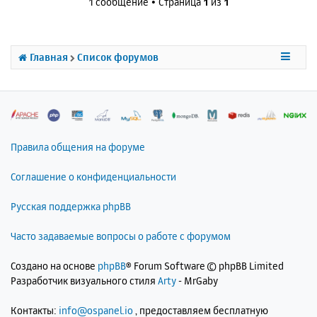
1 сообщение • Страница
1
из
1
у
т
ь
с
Главная
Список форумов
я
к
н
а
ч
а
л
Правила общения на форуме
у
Соглашение о конфиденциальности
Русская поддержка phpBB
Часто задаваемые вопросы о работе с форумом
Создано на основе
phpBB
® Forum Software © phpBB Limited
Разработчик визуального стиля
Arty
- MrGaby
Контакты:
info@ospanel.io
, предоставляем бесплатную