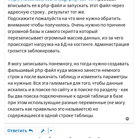
вписывать ее в php-файл и запускать этот файл через
адресную строку... результат тот же.
Подскажите пожалуйста на что мне нужно обратить
внимание чтобы получилось. Очень нужно по причине
огромной базы и самого скрипта который
перезаписывает огромный массив данных, из-за чего
происходит нагрузка на БД на хостинге. Администрация
грозится заблокировать.
Я могу записывать понемногу, но тогда нужно создавать
фальшивый php-файл куда можно занести немного
строк а после выкачать таблицу и изменить параметры
на нужные. Вся эта галиматья для того, чтобы данные
искались и в поиске по сайту и в поиске по разделу - как
бы два поиска подключенные к одной таблице в базе
при этом использующие разные переменные (не могу
сказать как правильно это называется) но
содержащиеся в одной строке таблицы.
В
е
р
Ответить
н