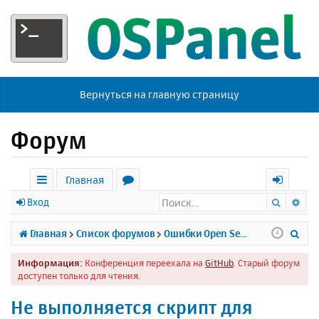
Вернуться на главную страницу
Форум
Главная
Поиск
Ра
с
о
х
Вход
ы
р
о
П
Главная
Список форумов
Ошибки Open Server
л
у
д
о
Информация:
Конференция переехала на
GitHub
. Старый форум
к
м
и
доступен только для чтения.
и
ы
с
Не выполняется скрипт для
к