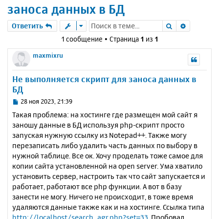
заноса данных в БД
Поиск
Расшире
Ответить
1 сообщение • Страница
1
из
1
maxmixru
Не выполняется скрипт для заноса данных в
БД
С
28 ноя 2023, 21:39
о
Такая проблема: на хостинге где размещен мой сайт я
о
заношу данные в БД используя php-скрипт просто
б
запуская нужную ссылку из Notepad++. Также могу
щ
е
перезаписать либо удалить часть данных по выбору в
н
нужной таблице. Все ок. Хочу проделать тоже самое для
и
копии сайта установленной на open server. Ума хватило
е
установить сервер, настроить так что сайт запускается и
работает, работают все php функции. А вот в базу
занести не могу. Ничего не происходит, в тоже время
удаляются данные также как и на хостинге. Ссылка типа
http://localhost/search_agr.php?set=33
. Пробовал