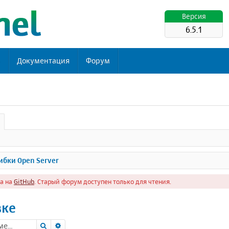
Версия
6.5.1
ь
Документация
Форум
бки Open Server
а на
GitHub
. Старый форум доступен только для чтения.
вке
Поиск
Расширенный поиск