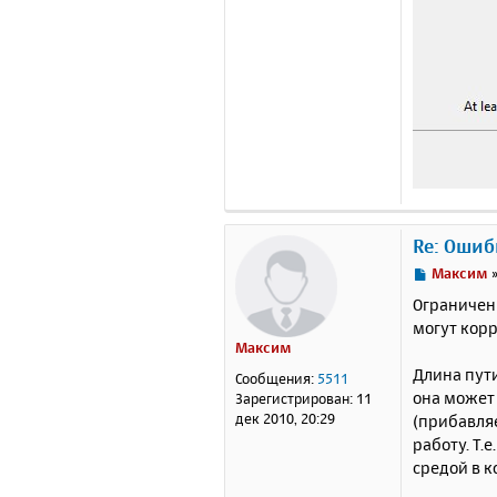
Re: Ошиб
С
Максим
о
Ограничен
о
могут кор
б
Максим
щ
е
Длина пути
Сообщения:
5511
н
она может 
Зарегистрирован:
11
и
дек 2010, 20:29
(прибавляе
е
работу. Т.
средой в к