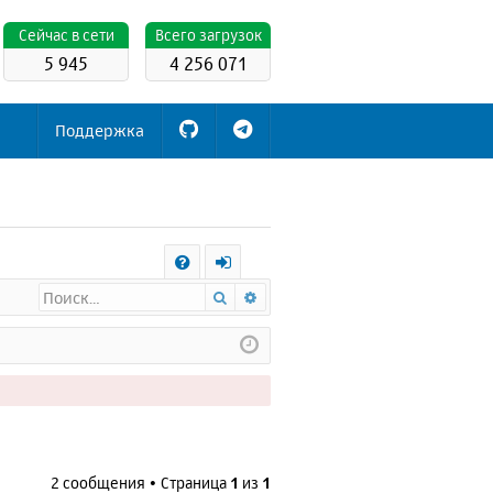
Cейчас в сети
Всего загрузок
5 945
4 256 071
Поддержка
С
Поиск
Расширенный поиск
FA
х
Q
о
д
2 сообщения • Страница
1
из
1