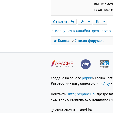
Вы не смо
туда после
Ответить
Вернуться в «Ошибки Open Server»
Главная
Список форумов
Создано на основе
phpBB
® Forum Sof
Разработчик визуального стиля
Arty
-
Контакты:
info@ospanel.io
, предост
удалённую техническую поддержку 
©
2010-2021 «OSPanel.io»