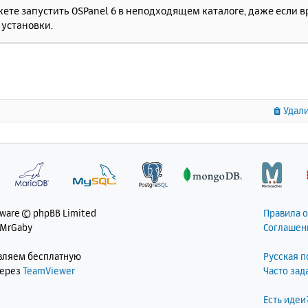
жете запустить OSPanel 6 в неподходящем каталоге, даже если
 установки.
Удали
tware © phpBB Limited
Правила 
 MrGaby
Соглашен
авляем бесплатную
Русская 
через
TeamViewer
Часто за
Есть идеи