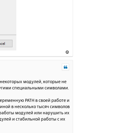
В
е
р
н
у
т
некоторых модулей, которые не
ь
ругими специальными символами.
с
я
еременную PATH в своей работе и
к
линой в несколько тысяч символов
н
 работы модулей или нарушить их
а
одулей и стабильной работы с их
ч
а
л