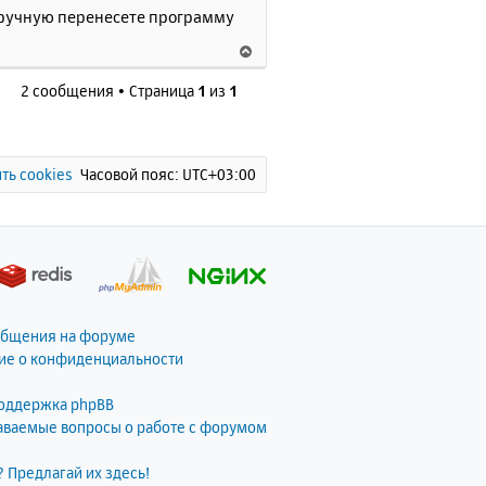
у
 вручную перенесете программу
В
е
2 сообщения • Страница
1
из
1
р
н
у
т
ь
ть cookies
Часовой пояс:
UTC+03:00
с
я
к
н
а
ч
а
общения на форуме
л
ие о конфиденциальности
у
поддержка phpBB
даваемые вопросы о работе с форумом
? Предлагай их здесь!