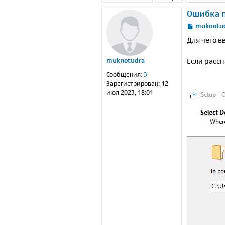
Ошибка п
С
muknotu
о
Для чего в
о
б
Если рассп
muknotudra
щ
е
Сообщения:
3
н
Зарегистрирован:
12
и
июл 2023, 18:01
е