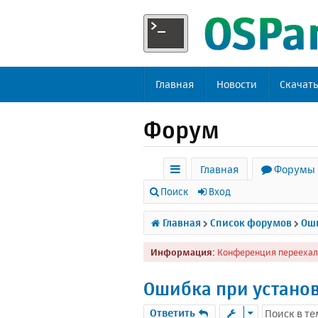
Главная
Новости
Скачат
Форум
Главная
Форумы
с
Поиск
Вход
ы
Главная
Список форумов
Оши
л
Информация:
Конференция переехал
к
и
Ошибка при устано
Ответить