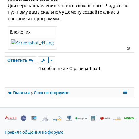
и
Для перенаправления запросов локального IP-адреса к
е
нужному вам локальному домену создайте алиас в
настройках программы.
Вложения
В
е
р
Ответить
н
1 сообщение • Страница
1
из
1
у
т
ь
с
Главная
Список форумов
я
к
н
а
ч
а
л
Правила общения на форуме
у