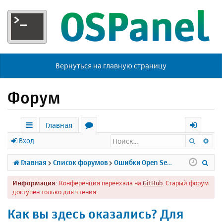
Вернуться на главную страницу
Форум
Главная
Поиск
Ра
с
о
х
Вход
ы
р
о
П
Главная
Список форумов
Ошибки Open Server
л
у
д
о
Информация:
Конференция переехала на
GitHub
. Старый форум
к
м
и
доступен только для чтения.
и
ы
с
Как вы здесь оказались? Для
к