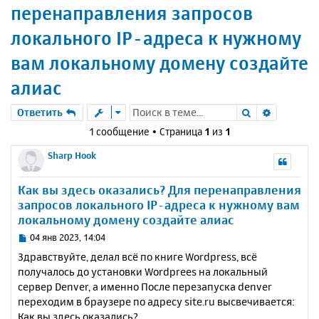
перенаправления запросов
локального IP-адреса к нужному
вам локальному домену создайте
алиас
Поиск
Расшире
Ответить
1 сообщение • Страница
1
из
1
Sharp Hook
Как вы здесь оказались? Для перенаправления
запросов локального IP-адреса к нужному вам
локальному домену создайте алиас
С
04 янв 2023, 14:04
о
Здравствуйте, делал всё по книге Wordpress, всё
о
получалось до установки Wordprees на локальный
б
сервер Denver, а именно После перезапуска denver
щ
е
переходим в браузере по адресу site.ru высвечивается:
н
Как вы здесь оказались?