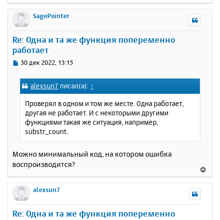
ч
е
н
а
р
SagePointer
и
л
н
е
у
у
Re: Одна и та же функция попеременно
т
работает
ь
с
С
30 дек 2022, 13:15
я
о
к
о
alexsun7
писал(а):
↑
н
б
щ
а
Проверял в одном и том же месте. Одна работает,
е
ч
другая не работает. И с некоторыми другими
н
а
функциями такая же ситуация, например,
и
л
substr_count.
е
у
Можно минимальный код, на котором ошибка
воспроизводится?
В
е
р
alexsun7
н
у
Re: Одна и та же функция попеременно
т