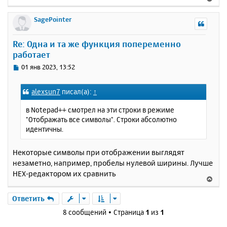
е
ч
е
н
а
р
SagePointer
и
л
н
е
у
у
Re: Одна и та же функция попеременно
т
работает
ь
с
С
01 янв 2023, 13:52
я
о
к
о
alexsun7
писал(а):
↑
н
б
щ
а
в Notepad++ смотрел на эти строки в режиме
е
ч
"Отображать все символы". Строки абсолютно
н
а
идентичны.
и
л
е
у
Некоторые символы при отображении выглядят
незаметно, например, пробелы нулевой ширины. Лучше
HEX-редактором их сравнить
В
е
р
Ответить
н
8 сообщений • Страница
1
из
1
у
т