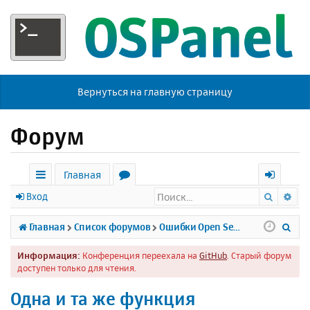
Вернуться на главную страницу
Форум
Главная
Поиск
Ра
с
о
х
Вход
ы
р
о
П
Главная
Список форумов
Ошибки Open Server
л
у
д
о
Информация:
Конференция переехала на
GitHub
. Старый форум
к
м
и
доступен только для чтения.
и
ы
с
Одна и та же функция
к