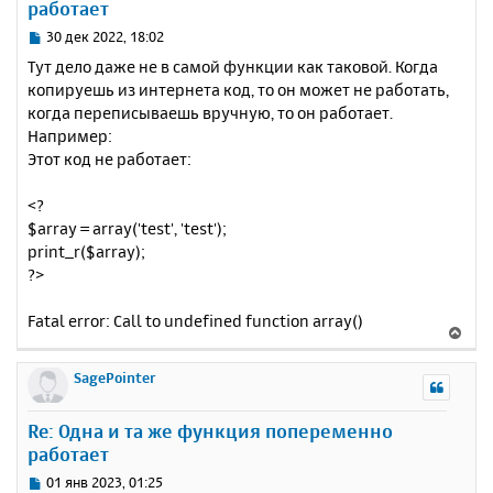
работает
ь
с
С
30 дек 2022, 18:02
я
о
Тут дело даже не в самой функции как таковой. Когда
к
о
копируешь из интернета код, то он может не работать,
н
б
когда переписываешь вручную, то он работает.
щ
а
е
Например:
ч
н
а
Этот код не работает:
и
л
е
у
<?
$array = array('test', 'test');
print_r($array);
?>
Fatal error: Call to undefined function array()
В
е
р
SagePointer
н
у
Re: Одна и та же функция попеременно
т
работает
ь
с
С
01 янв 2023, 01:25