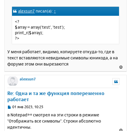
я
о
к
о
alexsun7
писал(а):
↑
н
б
щ
а
<?
е
ч
$array = array('test', 'test');
н
а
print_r($array);
и
л
?>
е
у
У меня работает, видимо, копируете откуда-то, где в
текст вставляются невидимые символы юникода, а на
форуме этом они вырезаются
В
е
р
alexsun7
н
у
Re: Одна и та же функция попеременно
т
работает
ь
с
С
01 янв 2023, 10:25
я
о
в Notepad++ смотрел на эти строки в режиме
к
о
"Отображать все символы". Строки абсолютно
н
б
идентичны.
щ
а
В