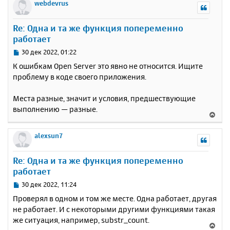
р
webdevrus
н
у
Re: Одна и та же функция попеременно
т
работает
ь
с
С
30 дек 2022, 01:22
я
о
К ошибкам Open Server это явно не относится. Ищите
к
о
проблему в коде своего приложения.
н
б
щ
а
е
Места разные, значит и условия, предшествующие
ч
н
а
выполнению — разные.
В
и
л
е
е
у
р
alexsun7
н
у
Re: Одна и та же функция попеременно
т
работает
ь
с
С
30 дек 2022, 11:24
я
о
Проверял в одном и том же месте. Одна работает, другая
к
о
не работает. И с некоторыми другими функциями такая
н
б
же ситуация, например, substr_count.
щ
а
В
е