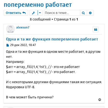
попеременно работает
Поиск
Расшире
Ответить
8 сообщений • Страница
1
из
1
alexsun7
Одна и та же функция попеременно работает
С
29 дек 2022, 18:47
о
Одна и та же функция в одном месте работает, в другом
о
нет.
б
Например:
щ
е
$arr = array_fill(1,4,'1st'); //- это не работает
н
$arr = array_fill(1,4,'1st'); //- это работает.
и
е
И с некоторыми другими функциями такая же ситуация.
Кодировка UTF-8.
В чем может быть причина?
В
е