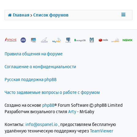
ь
с
Главная
Список форумов
я
к
н
а
ч
а
л
Правила общения на форуме
у
Соглашение о конфиденциальности
Русская поддержка phpBB
Часто задаваемые вопросы о работе с форумом
Создано на основе
phpBB
® Forum Software © phpBB Limited
Разработчик визуального стиля
Arty
- MrGaby
Контакты:
info@ospanel.io
, предоставляем бесплатную
удалённую техническую поддержку через
TeamViewer