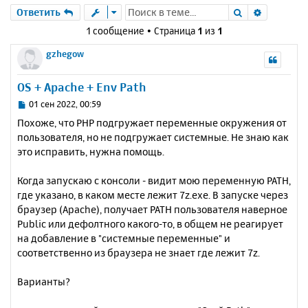
Поиск
Расшире
Ответить
1 сообщение • Страница
1
из
1
gzhegow
OS + Apache + Env Path
С
01 сен 2022, 00:59
о
Похоже, что PHP подгружает переменные окружения от
о
пользователя, но не подгружает системные. Не знаю как
б
это исправить, нужна помощь.
щ
е
н
Когда запускаю с консоли - видит мою переменную PATH,
и
где указано, в каком месте лежит 7z.exe. В запуске через
е
браузер (Apache), получает PATH пользователя наверное
Public или дефолтного какого-то, в общем не реагирует
на добавление в "системные переменные" и
соответственно из браузера не знает где лежит 7z.
Варианты?