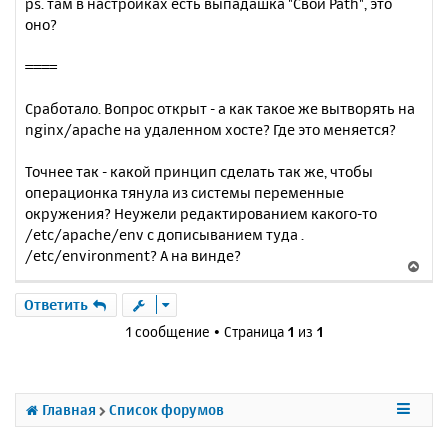
ps. там в настройках есть выпадашка "Свой Path", это
оно?
====
Сработало. Вопрос открыт - а как такое же вытворять на
nginx/apache на удаленном хосте? Где это меняется?
Точнее так - какой принцип сделать так же, чтобы
операционка тянула из системы переменные
окружения? Неужели редактированием какого-то
/etc/apache/env с дописыванием туда .
/etc/environment? А на винде?
В
е
р
Ответить
н
1 сообщение • Страница
1
из
1
у
т
ь
с
Главная
Список форумов
я
к