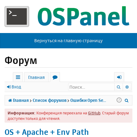
Вернуться на главную страницу
Форум
Главная
Поиск
Ра
с
о
х
Вход
ы
р
о
П
Главная
Список форумов
Ошибки Open Server
л
у
д
о
Информация:
Конференция переехала на
GitHub
. Старый форум
к
м
и
доступен только для чтения.
и
ы
с
OS + Apache + Env Path
к