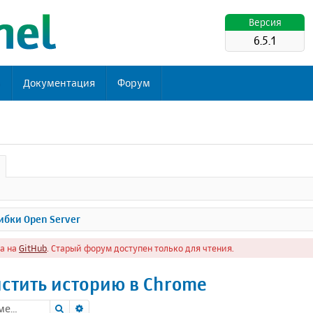
Версия
6.5.1
ь
Документация
Форум
бки Open Server
а на
GitHub
. Старый форум доступен только для чтения.
стить историю в Chrome
Поиск
Расширенный поиск