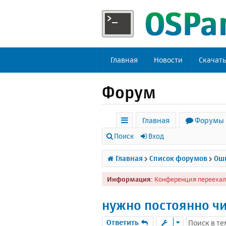
Главная
Новости
Скачат
Форум
Главная
Форумы
с
Поиск
Вход
ы
Главная
Список форумов
Оши
л
Информация:
Конференция переехал
к
и
нужно постоянно чи
Ответить