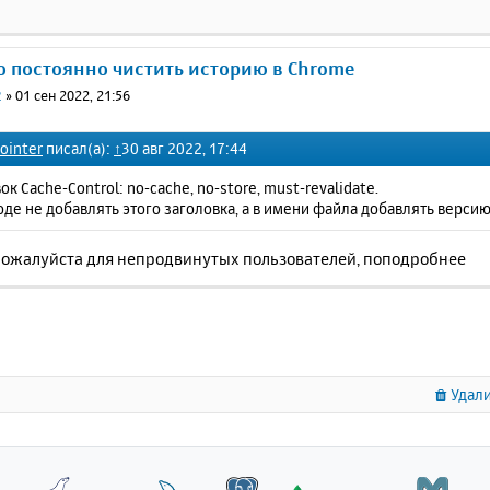
о постоянно чистить историю в Chrome
2
»
01 сен 2022, 21:56
ointer
писал(а):
↑
30 авг 2022, 17:44
ок Cache-Control: no-cache, no-store, must-revalidate.
оде не добавлять этого заголовка, а в имени файла добавлять версию
пожалуйста для непродвинутых пользователей, поподробнее
Удали