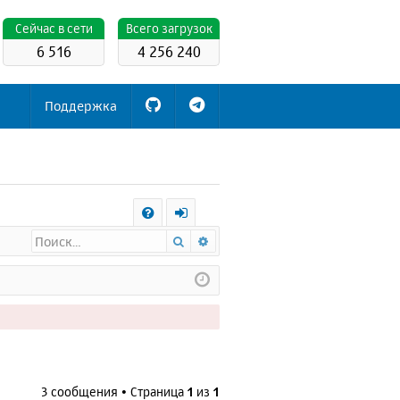
Cейчас в сети
Всего загрузок
6 516
4 256 240
Поддержка
С
Поиск
Расширенный поиск
FA
х
Q
о
д
3 сообщения • Страница
1
из
1