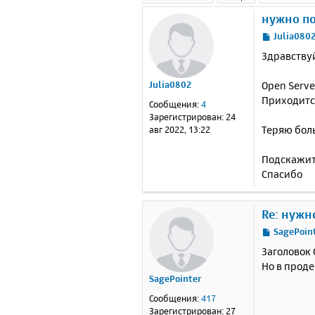
нужно по
С
Julia080
о
Здравству
о
б
Open Serve
Julia0802
щ
е
Приходится
Сообщения:
4
н
Зарегистрирован:
24
и
Теряю боль
авг 2022, 13:22
е
Подскажит
Спасибо
Re: нужн
С
SagePoin
о
Заголовок C
о
Но в проде
б
SagePointer
щ
е
Сообщения:
417
н
Зарегистрирован:
27