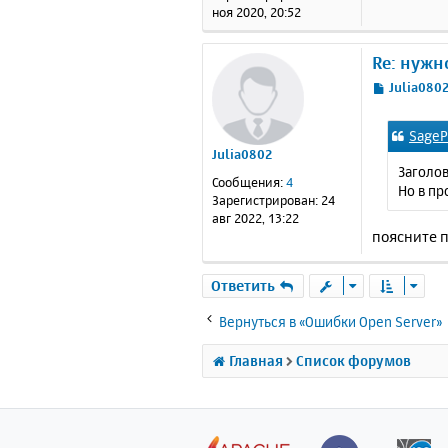
и
ноя 2020, 20:52
е
Re: нужн
С
Julia080
о
о
SageP
б
Julia0802
щ
Заголов
е
Сообщения:
4
Но в пр
н
Зарегистрирован:
24
и
авг 2022, 13:22
е
поясните 
Ответить
Вернуться в «Ошибки Open Server»
Главная
Список форумов