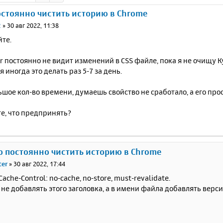
стоянно чистить историю в Chrome
2
»
30 авг 2022, 11:38
йте.
r постоянно не видит изменений в CSS файле, пока я не очищу К
 иногда это делать раз 5-7 за день.
шое кол-во времени, думаешь свойство не сработало, а его прос
е, что предпринять?
о постоянно чистить историю в Chrome
ter
»
30 авг 2022, 17:44
ache-Control: no-cache, no-store, must-revalidate.
 не добавлять этого заголовка, а в имени файла добавлять верс