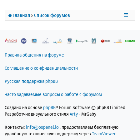
ь
с
Главная
Список форумов
я
к
н
а
ч
а
л
Правила общения на форуме
у
Соглашение о конфиденциальности
Русская поддержка phpBB
Часто задаваемые вопросы о работе с форумом
Создано на основе
phpBB
® Forum Software © phpBB Limited
Разработчик визуального стиля
Arty
- MrGaby
Контакты:
info@ospanel.io
, предоставляем бесплатную
удалённую техническую поддержку через
TeamViewer