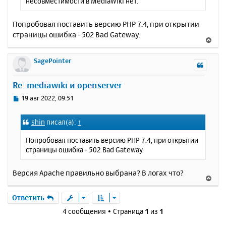
несовместимости в MediaWiki нет.
Попробовал поставить версию PHP 7.4, при открытии
страницы ошибка - 502 Bad Gateway.
В
е
р
SagePointer
н
у
Re: mediawiki и openserver
т
ь
С
19 авг 2022, 09:51
с
о
о
я
shin
писал(а):
↑
б
к
щ
н
Попробовал поставить версию PHP 7.4, при открытии
е
а
страницы ошибка - 502 Bad Gateway.
н
ч
и
а
е
Версия Apache правильно выбрана? В логах что?
л
В
у
е
р
Ответить
н
4 сообщения • Страница
1
из
1
у
т