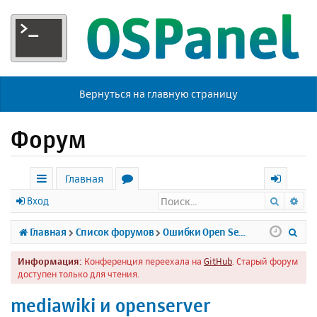
Вернуться на главную страницу
Форум
Главная
Поиск
Ра
с
о
х
Вход
ы
р
о
П
Главная
Список форумов
Ошибки Open Server
л
у
д
о
Информация:
Конференция переехала на
GitHub
. Старый форум
к
м
и
доступен только для чтения.
и
ы
с
mediawiki и openserver
к