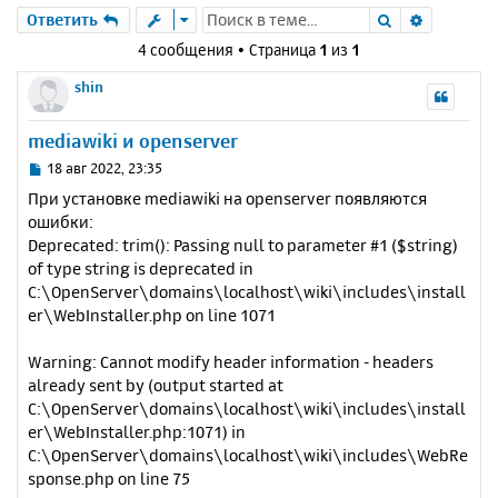
Поиск
Расшире
Ответить
4 сообщения • Страница
1
из
1
shin
mediawiki и openserver
С
18 авг 2022, 23:35
о
При установке mediawiki на openserver появляются
о
ошибки:
б
Deprecated: trim(): Passing null to parameter #1 ($string)
щ
е
of type string is deprecated in
н
C:\OpenServer\domains\localhost\wiki\includes\install
и
er\WebInstaller.php on line 1071
е
Warning: Cannot modify header information - headers
already sent by (output started at
C:\OpenServer\domains\localhost\wiki\includes\install
er\WebInstaller.php:1071) in
C:\OpenServer\domains\localhost\wiki\includes\WebRe
sponse.php on line 75