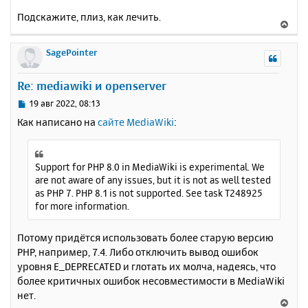
Подскажите, плиз, как лечить.
В
е
р
SagePointer
н
у
Re: mediawiki и openserver
т
ь
С
19 авг 2022, 08:13
с
о
Как написано на
сайте MediaWiki
:
о
я
б
к
щ
н
е
Support for PHP 8.0 in MediaWiki is experimental. We
а
н
are not aware of any issues, but it is not as well tested
ч
и
as PHP 7. PHP 8.1 is not supported. See task T248925
а
е
for more information.
л
у
Потому придётся использовать более старую версию
PHP, например, 7.4. Либо отключить вывод ошибок
уровня E_DEPRECATED и глотать их молча, надеясь, что
более критичных ошибок несовместимости в MediaWiki
нет.
В