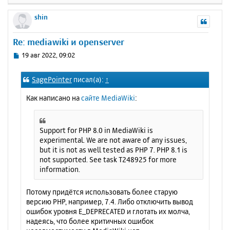
е
р
shin
н
у
Re: mediawiki и openserver
т
ь
С
19 авг 2022, 09:02
с
о
о
я
SagePointer
писал(а):
↑
б
к
щ
н
Как написано на
сайте MediaWiki
:
е
а
н
ч
и
а
е
Support for PHP 8.0 in MediaWiki is
л
experimental. We are not aware of any issues,
у
but it is not as well tested as PHP 7. PHP 8.1 is
not supported. See task T248925 for more
information.
Потому придётся использовать более старую
версию PHP, например, 7.4. Либо отключить вывод
ошибок уровня E_DEPRECATED и глотать их молча,
надеясь, что более критичных ошибок