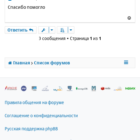
с
о
Спасибо помогло
о
я
б
к
В
щ
н
е
е
а
р
Ответить
н
ч
н
и
3 сообщения • Страница
1
из
1
а
у
е
л
т
у
ь
с
Главная
Список форумов
я
к
н
а
ч
а
л
Правила общения на форуме
у
Соглашение о конфиденциальности
Русская поддержка phpBB