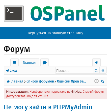
Вернуться на главную страницу
Форум
Главная
Поиск
Ра
с
о
х
Вход
ы
р
о
П
Главная
Список форумов
Ошибки Open Server
л
у
д
о
Информация:
Конференция переехала на
GitHub
. Старый форум
к
м
и
доступен только для чтения.
и
ы
с
Не могу зайти в PHPMyAdmin
к