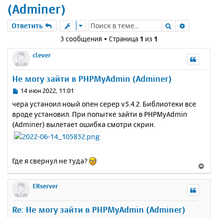
(Adminer)
Поиск
Расшире
Ответить
3 сообщения • Страница
1
из
1
clever
Не могу зайти в PHPMyAdmin (Adminer)
С
14 июн 2022, 11:01
о
чера устаноил ноый опен серер v5.4.2. Библиотеки все
о
вроде установил. При попытке зайти в PHPMyAdmin
б
(Adminer) вылетает ошибка смотри скрин.
щ
е
н
и
е
Где я свернул не туда?
В
е
р
ERserver
н
у
Re: Не могу зайти в PHPMyAdmin (Adminer)
т