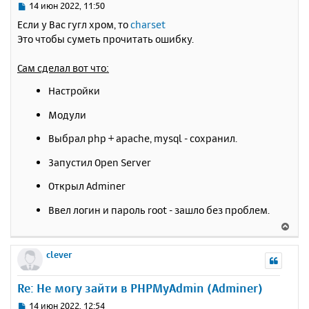
ь
С
14 июн 2022, 11:50
с
о
Если у Вас гугл хром, то
charset
о
я
Это чтобы суметь прочитать ошибку.
б
к
щ
н
е
Сам сделал вот что:
а
н
ч
Настройки
и
а
е
л
Модули
у
Выбрал php + apache, mysql - сохранил.
Запустил Open Server
Открыл Adminer
Ввел логин и пароль root - зашло без проблем.
В
е
р
clever
н
у
Re: Не могу зайти в PHPMyAdmin (Adminer)
т
ь
С
14 июн 2022, 12:54