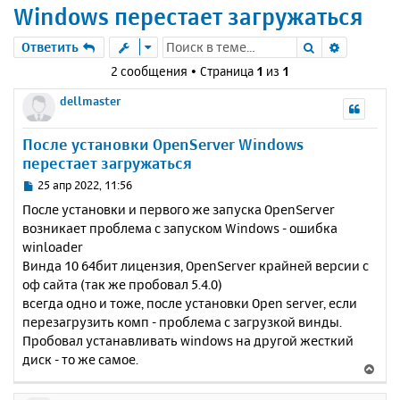
Windows перестает загружаться
Поиск
Расшире
Ответить
2 сообщения • Страница
1
из
1
dellmaster
После установки OpenServer Windows
перестает загружаться
С
25 апр 2022, 11:56
о
После установки и первого же запуска OpenServer
о
возникает проблема с запуском Windows - ошибка
б
winloader
щ
е
Винда 10 64бит лицензия, OpenServer крайней версии с
н
оф сайта (так же пробовал 5.4.0)
и
всегда одно и тоже, после установки Open server, если
е
перезагрузить комп - проблема с загрузкой винды.
Пробовал устанавливать windows на другой жесткий
диск - то же самое.
В
е