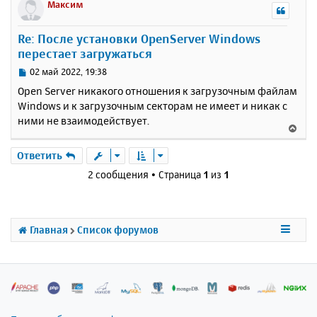
р
Максим
н
у
Re: После установки OpenServer Windows
т
перестает загружаться
ь
с
С
02 май 2022, 19:38
я
о
Open Server никакого отношения к загрузочным файлам
к
о
Windows и к загрузочным секторам не имеет и никак с
н
б
ними не взаимодействует.
щ
а
В
е
ч
е
н
а
р
Ответить
и
л
н
е
2 сообщения • Страница
1
из
1
у
у
т
ь
с
Главная
Список форумов
я
к
н
а
ч
а
л