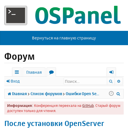
Вернуться на главную страницу
Форум
Главная
Поиск
Ра
с
о
х
Вход
ы
р
о
П
Главная
Список форумов
Ошибки Open Server
л
у
д
о
Информация:
Конференция переехала на
GitHub
. Старый форум
к
м
и
доступен только для чтения.
и
ы
с
После установки OpenServer
к