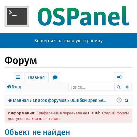
Вернуться на главную страницу
Форум
Главная
Поиск
Ра
с
о
х
Вход
ы
р
о
П
Главная
Список форумов
Ошибки Open Server
л
у
д
о
Информация:
Конференция переехала на
GitHub
. Старый форум
к
м
и
доступен только для чтения.
и
ы
с
Объект не найден
к