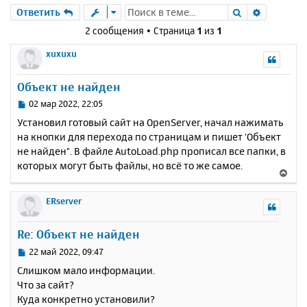
Поиск
Расшире
Ответить
2 сообщения • Страница
1
из
1
xuxuxu
Объект не найден
С
02 мар 2022, 22:05
о
Установил готовый сайт на OpenServer, начал нажимать
о
на кнопки для перехода по страницам и пишет 'Объект
б
не найден". В файле AutoLoad.php прописал все папки, в
щ
е
которых могут быть файлы, но всё то же самое.
В
н
е
и
р
ERserver
е
н
у
Re: Объект не найден
т
ь
С
22 май 2022, 09:47
с
о
Слишком мало информации.
о
я
Что за сайт?
б
к
Куда конкретно установили?
щ
н