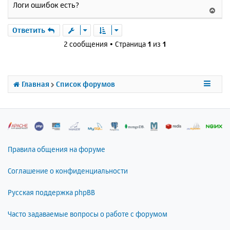
е
Логи ошибок есть?
а
В
н
ч
е
и
а
р
Ответить
е
л
н
2 сообщения • Страница
1
из
1
у
у
т
ь
с
Главная
Список форумов
я
к
н
а
ч
а
л
Правила общения на форуме
у
Соглашение о конфиденциальности
Русская поддержка phpBB
Часто задаваемые вопросы о работе с форумом