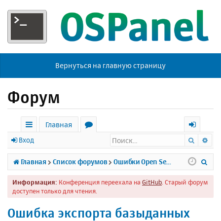
Вернуться на главную страницу
Форум
Главная
Поиск
Ра
с
о
х
Вход
ы
р
о
П
Главная
Список форумов
Ошибки Open Server
л
у
д
о
Информация:
Конференция переехала на
GitHub
. Старый форум
к
м
и
доступен только для чтения.
и
ы
с
Ошибка экспорта базыданных
к