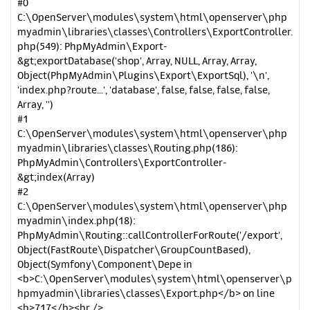
#0
C:\OpenServer\modules\system\html\openserver\php
myadmin\libraries\classes\Controllers\ExportController.
php(549): PhpMyAdmin\Export-
&gt;exportDatabase('shop', Array, NULL, Array, Array,
Object(PhpMyAdmin\Plugins\Export\ExportSql), '\n',
'index.php?route...', 'database', false, false, false, false,
Array, '')
#1
C:\OpenServer\modules\system\html\openserver\php
myadmin\libraries\classes\Routing.php(186):
PhpMyAdmin\Controllers\ExportController-
&gt;index(Array)
#2
C:\OpenServer\modules\system\html\openserver\php
myadmin\index.php(18):
PhpMyAdmin\Routing::callControllerForRoute('/export',
Object(FastRoute\Dispatcher\GroupCountBased),
Object(Symfony\Component\Depe in
<b>C:\OpenServer\modules\system\html\openserver\p
hpmyadmin\libraries\classes\Export.php</b> on line
<b>717</b><br />