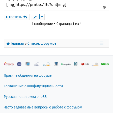
[img]https://prnt.sc/1tc7uhl[img]
В
е
р
Ответить
н
1 сообщение • Страница
1
из
1
у
т
ь
с
Главная
Список форумов
я
к
н
а
ч
а
л
Правила общения на форуме
у
Соглашение о конфиденциальности
Русская поддержка phpBB
Часто задаваемые вопросы о работе с форумом