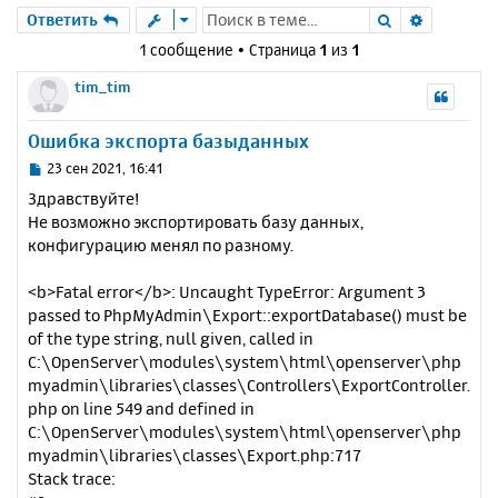
Поиск
Расшире
Ответить
1 сообщение • Страница
1
из
1
tim_tim
Ошибка экспорта базыданных
С
23 сен 2021, 16:41
о
Здравствуйте!
о
Не возможно экспортировать базу данных,
б
конфигурацию менял по разному.
щ
е
н
<b>Fatal error</b>: Uncaught TypeError: Argument 3
и
passed to PhpMyAdmin\Export::exportDatabase() must be
е
of the type string, null given, called in
C:\OpenServer\modules\system\html\openserver\php
myadmin\libraries\classes\Controllers\ExportController.
php on line 549 and defined in
C:\OpenServer\modules\system\html\openserver\php
myadmin\libraries\classes\Export.php:717
Stack trace: