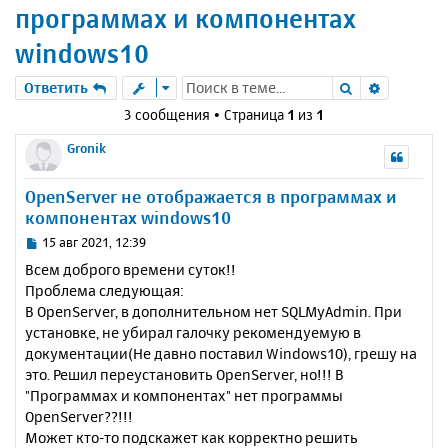
программах и компонентах
windows10
Поиск
Расшире
Ответить
3 сообщения • Страница
1
из
1
Gronik
OpenServer не отображается в программах и
компонентах windows10
С
15 авг 2021, 12:39
о
Всем доброго времени суток!!
о
Проблема следующая:
б
В OpenServer, в дополнительном нет SQLMyAdmin. При
щ
е
установке, не убирал галочку рекомендуемую в
н
документации(Не давно поставил Windows10), грешу на
и
это. Решил переустановить OpenServer, но!!! В
е
"Программах и компонентах" нет программы
OpenServer??!!!
Может кто-то подскажет как корректно решить