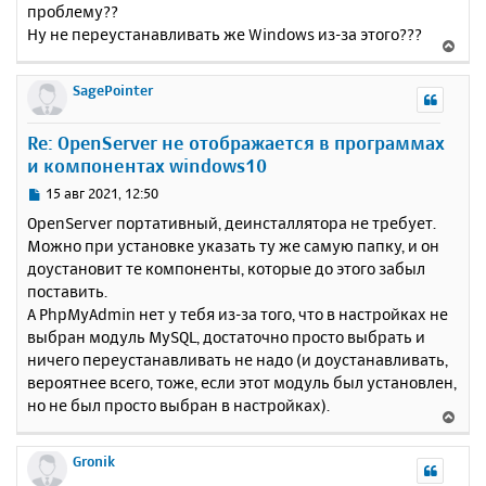
проблему??
Ну не переустанавливать же Windows из-за этого???
В
е
р
SagePointer
н
у
Re: OpenServer не отображается в программах
т
и компонентах windows10
ь
с
С
15 авг 2021, 12:50
я
о
OpenServer портативный, деинсталлятора не требует.
к
о
Можно при установке указать ту же самую папку, и он
н
б
доустановит те компоненты, которые до этого забыл
щ
а
е
поставить.
ч
н
а
А PhpMyAdmin нет у тебя из-за того, что в настройках не
и
л
выбран модуль MySQL, достаточно просто выбрать и
е
у
ничего переустанавливать не надо (и доустанавливать,
вероятнее всего, тоже, если этот модуль был установлен,
но не был просто выбран в настройках).
В
е
р
Gronik
н