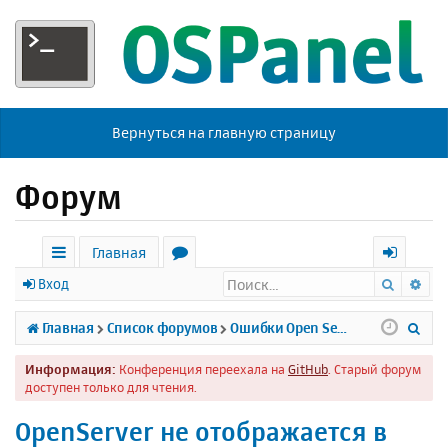
Вернуться на главную страницу
Форум
Главная
Поиск
Ра
с
о
х
Вход
ы
р
о
П
Главная
Список форумов
Ошибки Open Server
л
у
д
о
Информация:
Конференция переехала на
GitHub
. Старый форум
к
м
и
доступен только для чтения.
и
ы
с
OpenServer не отображается в
к