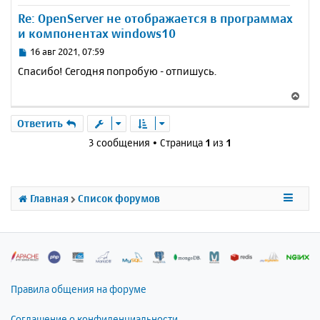
у
Re: OpenServer не отображается в программах
т
и компонентах windows10
ь
с
С
16 авг 2021, 07:59
я
о
Спасибо! Сегодня попробую - отпишусь.
к
о
н
б
В
щ
а
е
е
ч
р
Ответить
н
а
н
и
3 сообщения • Страница
1
из
1
л
у
е
у
т
ь
с
Главная
Список форумов
я
к
н
а
ч
а
л
Правила общения на форуме
у
Соглашение о конфиденциальности