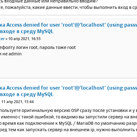
ь входные данные или неправильно вводим?
, пожалуйста, какие данные ввести, чтобы выполнить вход в с
а Access denied for user 'root'@'localhost' (using pass
 входе в среду MySQL
ter
»
10 апр 2021, 16:55
дефолту логин root, пароль тоже root
и не admin
а Access denied for user 'root'@'localhost' (using pass
 входе в среду MySQL
»
11 апр 2021, 15:44
пользуете оригинальную версию OSP сразу после установки и у
именно с такой ошибкой, то видимо вы запустили сервер на в
то время как подключение к MySQL / MariaDB по умолчанию разреш
перед тем как запускать сервер на внешнем ip, нужно выполнить