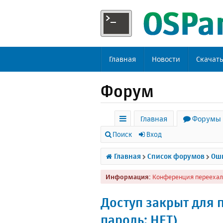
Главная
Новости
Скачат
Форум
Главная
Форумы
с
Поиск
Вход
ы
Главная
Список форумов
Оши
л
Информация:
Конференция переехал
к
и
Доступ закрыт для п
пароль: НЕТ)