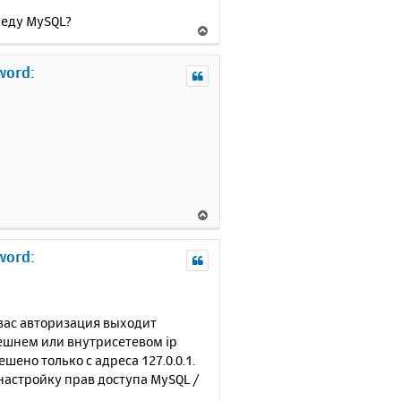
реду MySQL?
В
е
р
word:
н
у
т
ь
с
я
к
н
В
а
е
ч
р
а
word:
н
л
у
у
т
ь
 вас авторизация выходит
с
нешнем или внутрисетевом ip
я
ено только с адреса 127.0.0.1.
к
 настройку прав доступа MySQL /
н
а