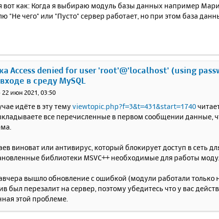
 вот как: Когда я выбираю модуль базы данных например Марина
лю "Не чего" или "Пусто" сервер работает, но при этом база данн
а Access denied for user 'root'@'localhost' (using pass
 входе в среду MySQL
»
22 июн 2021, 03:50
учае идёте в эту тему
viewtopic.php?f=3&t=431&start=1740
читает
ыкладываете все перечисленные в первом сообщении данные, ч
ема.
аев виноват или антивирус, который блокирует доступ в сеть дл
тановленные библиотеки MSVC++ необходимые для работы моду
авчера вышло обновление с ошибкой (модули работали только на 
в был перезалит на сервер, поэтому убедитесь что у вас дейст
ная этой проблеме.