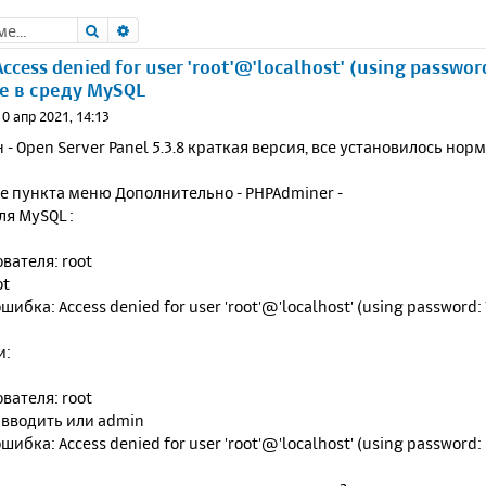
Поиск
Расширенный поиск
cess denied for user 'root'@'localhost' (using passwor
е в среду MySQL
10 апр 2021, 14:13
 - Open Server Panel 5.3.8 краткая версия, все установилось нор
е пункта меню Дополнительно - PHPAdminer -
я MySQL :
вателя: root
ot
ибка: Access denied for user 'root'@'localhost' (using password:
и:
вателя: root
 вводить или admin
шибка: Access denied for user 'root'@'localhost' (using password: