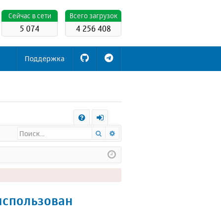
Cейчас в сети
Всего загрузок
5 074
4 256 408
Поддержка
С
Поиск
Расширенный поиск
FA
х
Q
о
д
 использован