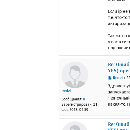
и
е
Если ip не
т.е. что-т
авторизаци
Так же воз
у вас в си
подключит
Re: Ошибк
YES) при
С
Redel
»
2
о
Здравству
о
Redel
запускаетс
б
"Конечный"
щ
Сообщения:
8
е
какая-то. 
Зарегистрирован:
21
н
фев 2018, 04:59
и
е
Re: Ошибк