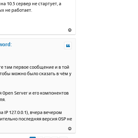
ь
 10.5 сервер не стартует, а
с
ых не работает.
я
к
н
В
а
е
ч
р
а
word:
н
л
у
у
т
ь
е там первое сообщение и в той
с
тобы можно было сказать в чём у
я
к
н
я Open Server и его компонентов
а
ля.
ч
а
л
IP 127.0.0.1), вчера вечером
у
вительно последняя версия OSP не
В
е