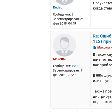
о
Получается
о
Redel
когда став
б
щ
Сообщения:
8
е
Зарегистрирован:
21
н
фев 2018, 04:59
и
е
Re: Ошибк
YES) при
С
Максим
о
В таком сл
о
Максим
же теме в
б
вас пробл
щ
Сообщения:
5511
е
Зарегистрирован:
11
н
дек 2010, 20:29
В 99% случ
и
или не ус
е
Так же поз
дистрибути
подвержен