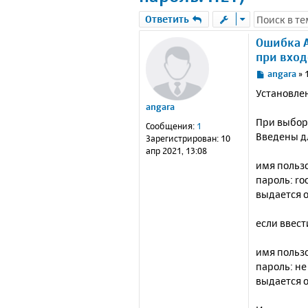
Ответить
Ошибка Ac
при вход
С
angara
»
о
Установлен
о
angara
б
При выбор
щ
Сообщения:
1
е
Введены дл
Зарегистрирован:
10
н
апр 2021, 13:08
и
имя пользо
е
пароль: ro
выдается ош
если ввест
имя пользо
пароль: не
выдается о