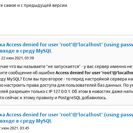
же самое и с предыдущей версии.
а Access denied for user 'root'@'localhost' (using pass
 входе в среду MySQL
»
22 июн 2021, 03:39
учае что вы называете "не запускается" - у вас сервер именно не
дите сообщение об ошибке
Access denied for user 'root'@'localho
еду MySQL? Если вы про второе - то перед настройкой сервера на 
о настроить права доступа для пользователей баз данных. По 
лей разрешен только с IP 127.0.0.1. Об этом в новостях даже на
то сейчас к этому правилу и PostgreSQL добавилось.
а Access denied for user 'root'@'localhost' (using pass
 входе в среду MySQL
2 июн 2021, 03:45