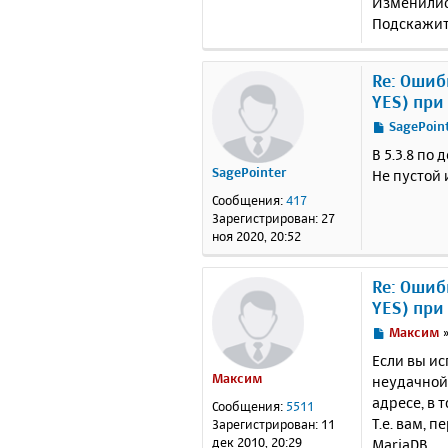
Изменилис
Подскажите
Re: Ошибк
YES) при
С
SagePoin
о
В 5.3.8 по 
о
SagePointer
Не пустой 
б
щ
Сообщения:
417
е
Зарегистрирован:
27
н
ноя 2020, 20:52
и
е
Re: Ошибк
YES) при
С
Максим
о
Если вы ис
о
Максим
неудачной 
б
адресе, в 
щ
Сообщения:
5511
е
Т.е. вам, 
Зарегистрирован:
11
н
дек 2010, 20:29
MariaDB.