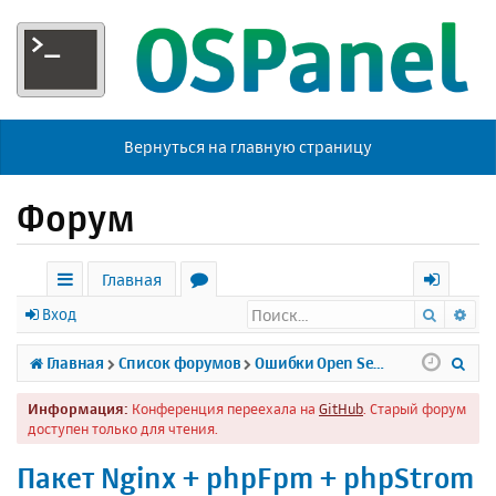
Вернуться на главную страницу
Форум
Главная
Поиск
Ра
с
о
х
Вход
ы
р
о
П
Главная
Список форумов
Ошибки Open Server
л
у
д
о
Информация:
Конференция переехала на
GitHub
. Старый форум
к
м
и
доступен только для чтения.
и
ы
с
Пакет Nginx + phpFpm + phpStrom
к