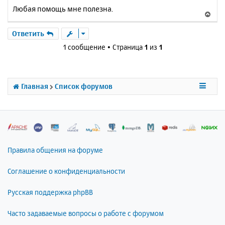
Любая помощь мне полезна.
В
е
р
Ответить
н
1 сообщение • Страница
1
из
1
у
т
ь
с
Главная
Список форумов
я
к
н
а
ч
а
л
Правила общения на форуме
у
Соглашение о конфиденциальности
Русская поддержка phpBB
Часто задаваемые вопросы о работе с форумом