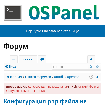
Вернуться на главную страницу
Форум
Главная
Поиск
Ра
с
о
х
Вход
ы
р
о
П
Главная
Список форумов
Ошибки Open Server
л
у
д
о
Информация:
Конференция переехала на
GitHub
. Старый форум
к
м
и
доступен только для чтения.
и
ы
с
Конфигурация php файла не
к