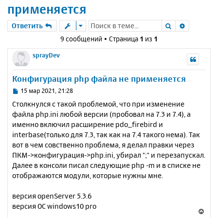
применяется
Поиск
Расшире
Ответить
9 сообщений • Страница
1
из
1
sprayDev
Конфигурация php файла не применяется
С
15 мар 2021, 21:28
о
Столкнулся с такой проблемой, что при изменение
о
файла php.ini любой версии (пробовал на 7.3 и 7.4), а
б
именно включил расширение pdo_firebird и
щ
е
interbase(только для 7.3, так как на 7.4 такого нема). Так
н
вот в чем совственно проблема, я делал правки через
и
ПКМ->конфигурация->php.ini, убирал ";" и перезапускал.
е
Далее в консоли писал следующие php -m и в списке не
отображаются модули, которые нужны мне.
версия openServer 5.3.6
версия ОС windows10 pro
В