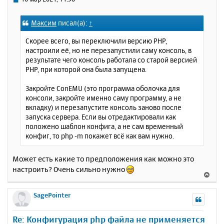
с
о
о
я
Максим
писал(а):
↑
б
к
щ
н
Скорее всего, вы переключили версию PHP,
е
а
настроили её, но не перезапустили саму консоль, в
н
ч
результате чего консоль работала со старой версией
и
а
PHP, при которой она была запущена.
е
л
у
Закройте ConEMU (это программа оболочка для
консоли, закройте именно саму программу, а не
вкладку) и перезапустите консоль заново после
запуска сервера. Если вы отредактировали как
положено шаблон конфига, а не сам временный
конфиг, то php -m покажет всё как вам нужно.
Может есть какие то предположения как можно это
настроить? Очень сильно нужно
В
е
р
SagePointer
н
у
Re: Конфигурация php файла не применяется
т