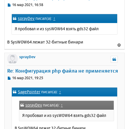
ь
С
16 мар 2021, 16:58
с
о
о
я
sprayDev
писал(а):
↑
б
к
щ
н
Я пробовал и из sysWOW64 взять gds32 файл
е
а
н
ч
и
В SysWOW64 лежат 32-битные бинари
а
В
е
л
е
у
р
sprayDev
н
у
Re: Конфигурация php файла не применяется
т
ь
С
16 мар 2021, 19:25
с
о
о
я
SagePointer
писал(а):
↑
б
к
щ
н
е
а
sprayDev
писал(а):
↑
н
ч
и
Я пробовал и из sysWOW64 взять gds32 файл
а
е
л
у
В SysWOW64 лежат 32-битные бинари