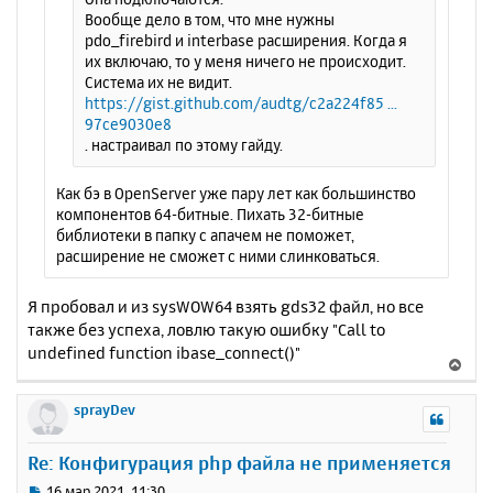
Вообще дело в том, что мне нужны
у
pdo_firebird и interbase расширения. Когда я
их включаю, то у меня ничего не происходит.
Система их не видит.
https://gist.github.com/audtg/c2a224f85 ...
97ce9030e8
. настраивал по этому гайду.
Как бэ в OpenServer уже пару лет как большинство
компонентов 64-битные. Пихать 32-битные
библиотеки в папку с апачем не поможет,
расширение не сможет с ними слинковаться.
Я пробовал и из sysWOW64 взять gds32 файл, но все
также без успеха, ловлю такую ошибку "Call to
undefined function ibase_connect()"
В
е
р
sprayDev
н
у
Re: Конфигурация php файла не применяется
т
ь
С
16 мар 2021, 11:30