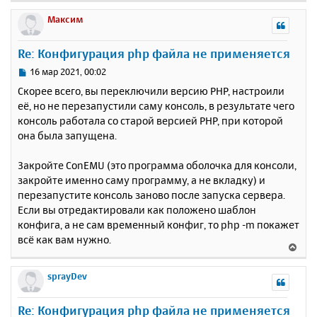
е
р
Максим
н
у
Re: Конфигурация php файла не применяется
т
ь
С
16 мар 2021, 00:02
с
о
Скорее всего, вы переключили версию PHP, настроили
о
я
её, но не перезапустили саму консоль, в результате чего
б
к
консоль работала со старой версией PHP, при которой
щ
н
е
она была запущена.
а
н
ч
и
а
Закройте ConEMU (это программа оболочка для консоли,
е
л
закройте именно саму программу, а не вкладку) и
у
перезапустите консоль заново после запуска сервера.
Если вы отредактировали как положено шаблон
конфига, а не сам временный конфиг, то php -m покажет
всё как вам нужно.
В
е
р
sprayDev
н
у
Re: Конфигурация php файла не применяется
т