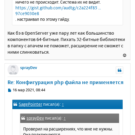
ничего не происходит. Система их не видит.
у
https://gist.github.com/audtg/c2a224f85 ...
97ce9030e8
. настраивал по этому гайду.
Как бэ в OpenServer уже пару лет как большинство
компонентов 64-битные. Пихать 32-битные библиотеки
в папку с апачем не поможет, расширение не сможет с
ними слинковаться.
В
е
р
sprayDev
н
у
Re: Конфигурация php файла не применяется
т
ь
С
16 мар 2021, 08:44
с
о
о
я
SagePointer
писал(а):
↑
б
к
щ
н
е
а
sprayDev
писал(а):
↑
н
ч
и
Проверил на расширениях, что мне не нужны.
а
е
Она подключаются.
л