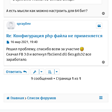
А есть мысли как можно настроить для 64 бит?
В
е
р
sprayDev
н
у
Re: Конфигурация php файла не применяется
т
ь
С
16 мар 2021, 19:40
с
о
Решил проблему, спасибо всем за участие
о
я
Скачал FB 3.0 и воткнул fbcliend.dll без gds32 все
б
к
заработало.
щ
н
В
е
а
е
н
ч
р
Ответить
и
а
н
е
9 сообщений • Страница
1
из
1
л
у
у
т
ь
с
Главная
Список форумов
я
к
н