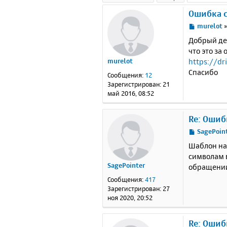
Ошибка 
С
murelot
о
Добрый де
о
что это за
б
https://dr
murelot
щ
е
Спасибо
Сообщения:
12
н
Зарегистрирован:
21
и
май 2016, 08:52
е
Re: Ошиб
С
SagePoin
о
Шаблон на
о
символам в
б
SagePointer
обращении
щ
е
Сообщения:
417
н
Зарегистрирован:
27
и
ноя 2020, 20:52
е
Re: Ошиб