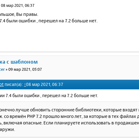
»
08 мар 2021, 06:37
ольшое, Вы правы.
7.4 были ошибки , перешел на 7.2 больше нет.
ка с шаблоном
ter
»
09 мар 2021, 05:07
ot
писал(а):
↑
08 мар 2021, 06:37
ии 7.4 были ошибки , перешел на 7.2 больше нет.
онечно лучше обновить сторонние библиотеки, которые входят 
.к. со времён PHP 7.2 прошло много лет, за которые в тех файлах
, включая опасные. Если планируете использовать в продакшене,
наружи.