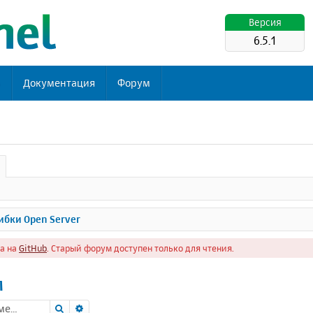
Версия
6.5.1
ь
Документация
Форум
бки Open Server
а на
GitHub
. Старый форум доступен только для чтения.
м
Поиск
Расширенный поиск