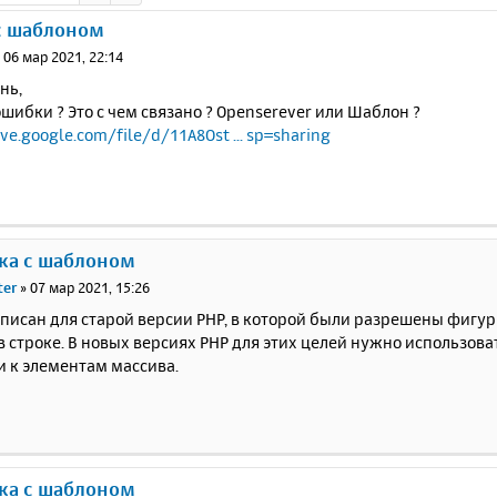
с шаблоном
»
06 мар 2021, 22:14
нь,
 ошибки ? Это с чем связано ? Openserever или Шаблон ?
ive.google.com/file/d/11A8Ost ... sp=sharing
ка с шаблоном
ter
»
07 мар 2021, 15:26
писан для старой версии PHP, в которой были разрешены фигу
 строке. В новых версиях PHP для этих целей нужно использова
 к элементам массива.
ка с шаблоном