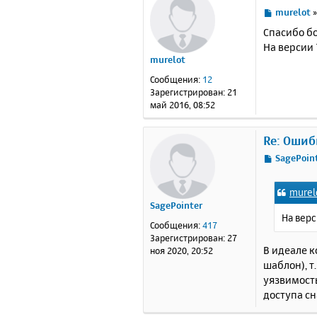
С
murelot
о
Спасибо б
о
На версии 
б
murelot
щ
е
Сообщения:
12
н
Зарегистрирован:
21
и
май 2016, 08:52
е
Re: Ошиб
С
SagePoin
о
о
murel
б
SagePointer
щ
На верс
е
Сообщения:
417
н
Зарегистрирован:
27
и
В идеале к
ноя 2020, 20:52
е
шаблон), т
уязвимость
доступа с