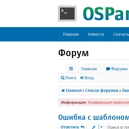
Главная
Новости
Скачат
Форум
Главная
Форумы
с
Поиск
Вход
ы
Главная
Список форумов
Оши
л
Информация:
Конференция переехал
к
и
Ошибка с шаблоно
Ответить