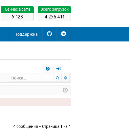
Cейчас в сети
Всего загрузок
5 128
4 256 411
Поддержка
С
Поиск
Расширенный поиск
FA
х
Q
о
д
4 сообщения • Страница
1
из
1