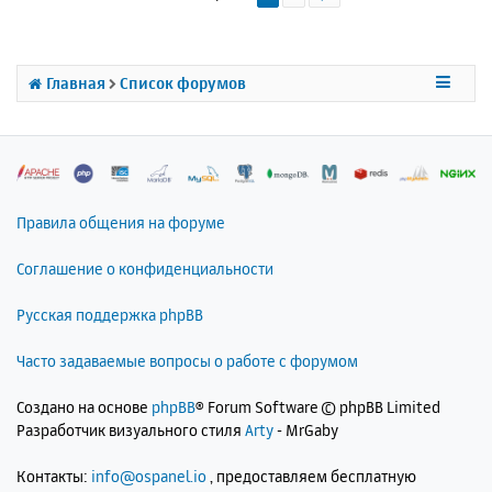
т
ь
с
я
Главная
Список форумов
к
н
а
ч
а
л
Правила общения на форуме
у
Соглашение о конфиденциальности
Русская поддержка phpBB
Часто задаваемые вопросы о работе с форумом
Создано на основе
phpBB
® Forum Software © phpBB Limited
Разработчик визуального стиля
Arty
- MrGaby
Контакты:
info@ospanel.io
, предоставляем бесплатную