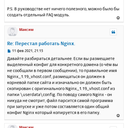
P.S: В руководстве нет ничего полезного, можно было бы
создать отдельный FAQ модуль.
В
е
р
Максим
н
у
Re: Перестал работать Nginx.
т
ь
С
11 фев 2021, 21:15
с
о
Давайте разбираться детальнее. Если вы размещаете
о
я
выделенный конфиг для конкретного домена (о чём вы
б
к
не сообщали в первом сообщении), то правильное имя
щ
н
е
Nginx_1.19_vhost.conf, размещаться он должен в
а
н
корневой папке сайта и изначально он должен быть
ч
и
а
скопирован с оригинального Nginx_1.19_vhost.conf из
е
л
папки \userdata\config. По поводу самого Nginx - он
у
никуда не смотрит, файл парсится самой программа
при запуске и уже потом составляется один общий
конфиг Nginx который копируется в его папку.
В
е
р
Максим