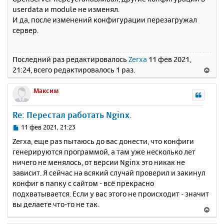
userdata и module не изменял.
И да, после изменений конфигурации перезагружал
сервер.
Последний раз редактировалось
Zerxa
11 фев 2021,
21:24, всего редактировалось 1 раз.
В
е
р
Максим
н
у
Re: Перестал работать Nginx.
т
ь
С
11 фев 2021, 21:23
с
о
Zerxa, еще раз пытаюсь до вас донести, что конфиги
о
я
генерируются программой, а там уже несколько лет
б
к
ничего не менялось, от версии Nginx это никак не
щ
н
е
зависит. Я сейчас на всякий случай проверил и закинул
а
н
конфиг в папку с сайтом - всё прекрасно
ч
и
а
подхватывается. Если у вас этого не происходит - значит
е
л
вы делаете что-то не так.
В
у
е