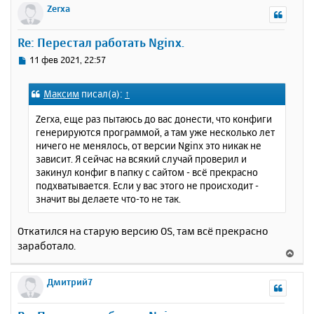
р
Zerxa
н
у
Re: Перестал работать Nginx.
т
ь
С
11 фев 2021, 22:57
с
о
о
я
Максим
писал(а):
↑
б
к
щ
н
Zerxa, еще раз пытаюсь до вас донести, что конфиги
е
а
генерируются программой, а там уже несколько лет
н
ч
ничего не менялось, от версии Nginx это никак не
и
а
зависит. Я сейчас на всякий случай проверил и
е
л
закинул конфиг в папку с сайтом - всё прекрасно
у
подхватывается. Если у вас этого не происходит -
значит вы делаете что-то не так.
Откатился на старую версию OS, там всё прекрасно
заработало.
В
е
р
Дмитрий7
н
у