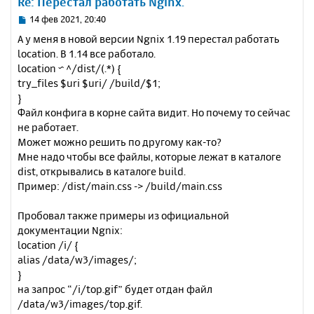
Re: Перестал работать Nginx.
т
ь
С
14 фев 2021, 20:40
с
о
А у меня в новой версии Ngnix 1.19 перестал работать
о
я
location. В 1.14 все работало.
б
к
location ~ ^/dist/(.*) {
щ
н
е
try_files $uri $uri/ /build/$1;
а
н
}
ч
и
а
Файл конфига в корне сайта видит. Но почему то сейчас
е
л
не работает.
у
Может можно решить по другому как-то?
Мне надо чтобы все файлы, которые лежат в каталоге
dist, открывались в каталоге build.
Пример: /dist/main.css -> /build/main.css
Пробовал также примеры из официальной
документации Ngnix:
location /i/ {
alias /data/w3/images/;
}
на запрос “/i/top.gif” будет отдан файл
/data/w3/images/top.gif.