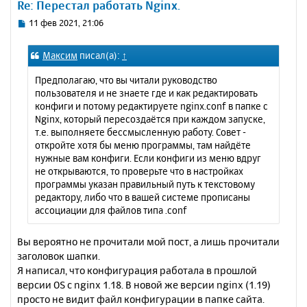
Re: Перестал работать Nginx.
т
ь
С
11 фев 2021, 21:06
с
о
о
я
Максим
писал(а):
↑
б
к
щ
н
Предполагаю, что вы читали руководство
е
а
пользователя и не знаете где и как редактировать
н
ч
конфиги и потому редактируете nginx.conf в папке с
и
а
Nginx, который пересоздаётся при каждом запуске,
е
л
т.е. выполняете бессмысленную работу. Совет -
у
откройте хотя бы меню программы, там найдёте
нужные вам конфиги. Если конфиги из меню вдруг
не открываются, то проверьте что в настройках
программы указан правильный путь к текстовому
редактору, либо что в вашей системе прописаны
ассоциации для файлов типа .conf
Вы вероятно не прочитали мой пост, а лишь прочитали
заголовок шапки.
Я написал, что конфигурация работала в прошлой
версии OS с nginx 1.18. В новой же версии nginx (1.19)
просто не видит файл конфигурации в папке сайта.