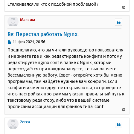
Сталкивался ли кто с подобной проблемой?
В
е
р
Максим
н
у
Re: Перестал работать Nginx.
т
ь
С
11 фев 2021, 20:56
с
о
Предполагаю, что вы читали руководство пользователя
о
я
и не знаете где и как редактировать конфиги и потому
б
к
редактируете nginx.conf в папке с Nginx, который
щ
н
е
пересоздаётся при каждом запуске, т.е. выполняете
а
н
бессмысленную работу. Совет - откройте хотя бы меню
ч
и
а
программы, там найдёте нужные вам конфиги. Если
е
л
конфиги из меню вдруг не открываются, то проверьте
у
что в настройках программы указан правильный путь к
текстовому редактору, либо что в вашей системе
прописаны ассоциации для файлов типа .conf
В
е
р
Zerxa
н
у