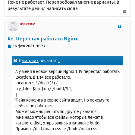
Тоже не работает. Перепробовал многие варианты. В
результате решил написать сюда.
В
е
р
Максим
н
у
Re: Перестал работать Nginx.
т
ь
С
16 фев 2021, 10:37
с
о
о
я
Дмитрий7
писал(а):
↑
б
к
щ
н
А у меня в новой версии Ngnix 1.19 перестал работать
е
а
location. В 1.14 все работало.
н
ч
location ~ ^/dist/(.*) {
и
а
try_files $uri $uri/ /build/$1;
е
л
}
у
Файл конфига в корне сайта видит. Но почему то
сейчас не работает.
Может можно решить по другому как-то?
Мне надо чтобы все файлы, которые лежат в
каталоге dist, открывались в каталоге build.
Пример: /dist/main.css -> /build/main.css