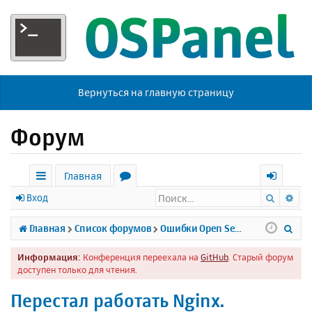
Вернуться на главную страницу
Форум
Главная
Поиск
Ра
с
о
х
Вход
ы
р
о
П
Главная
Список форумов
Ошибки Open Server
л
у
д
о
Информация:
Конференция переехала на
GitHub
. Старый форум
к
м
и
доступен только для чтения.
и
ы
с
Перестал работать Nginx.
к