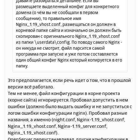
Давайте разбираться детальнее. Если вы
е
а
размещаете выделенный конфиг для конкретного
н
ч
домена (о чём вы не сообщали в первом
и
а
сообщении), то правильное имя
е
л
Nginx_1.19_vhost.conf, размещаться он должен в
у
корневой папке сайта и изначально он должен быть
скопирован с оригинального Nginx_1.19_vhost.conf
из папки \userdata\config. По поводу самого Nginx -
он никуда не смотрит, файл парсится самой
программа при запуске и уже потом составляется
один общий конфиг Nginx который копируется в его
папку.
Это предполагается, если речь идет о том, что в прошлой
версии всё работало.
Тем не менее, файл конфигурации в корне проекта
(корне сайта) игнорируется. Пробовал допустить в нем
ошибки (должно было выдать ошибку и не запуститься с
логом ошибки конфигурации nginx). Пробовал разные
названия, а именно (night.conf, Nginx-1.19_vhost.conf,
Nginx_1.19_vhost.conf, Nginx-1.19_server.conf,
Nginx_1.19_vhost.conf).
OpenServer переустанавливал, другие конфигурации в