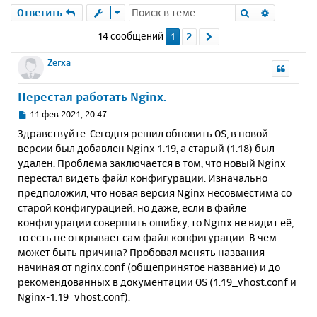
Поиск
Расшире
Ответить
14 сообщений
1
2
След.
Zerxa
Перестал работать Nginx.
С
11 фев 2021, 20:47
о
Здравствуйте. Сегодня решил обновить OS, в новой
о
версии был добавлен Nginx 1.19, а старый (1.18) был
б
удален. Проблема заключается в том, что новый Nginx
щ
е
перестал видеть файл конфигурации. Изначально
н
предположил, что новая версия Nginx несовместима со
и
старой конфигурацией, но даже, если в файле
е
конфигурации совершить ошибку, то Nginx не видит её,
то есть не открывает сам файл конфигурации. В чем
может быть причина? Пробовал менять названия
начиная от nginx.conf (общепринятое название) и до
рекомендованных в документации OS (1.19_vhost.conf и
Nginx-1.19_vhost.conf).