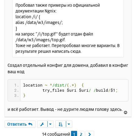
Пробовал также примеры из официальной
документации Ngnix:
location /i/ {
alias /data/w3/images/;
}
на запрос “/i/top.gif” будет отдан файл
/data/w3/images/top.gif.
Тоже не работает. Перепробовал многие варианты. В
результате решил написать сюда.
Создал отдельный конфиг для домена, добавил в конфиг
ваш код
location 
~
^
/dist/
(.*)
{
        try_files $uri $uri
/ /
build
/
$1
;
}
и всё работает. Вывод - не дурите людям голову здесь.
В
е
р
Ответить
н
14 сообщений
1
2
След.
у