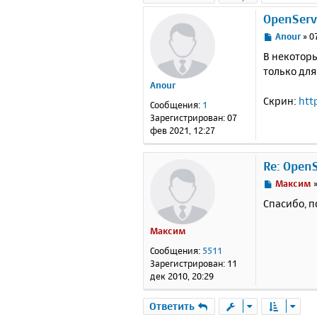
OpenServ
С
Anour
»
0
о
В некоторы
о
только для
б
Anour
щ
е
Скрин:
htt
Сообщения:
1
н
Зарегистрирован:
07
и
фев 2021, 12:27
е
Re: Open
С
Максим
о
Спасибо, п
о
б
Максим
щ
е
Сообщения:
5511
н
Зарегистрирован:
11
и
дек 2010, 20:29
е
Ответить