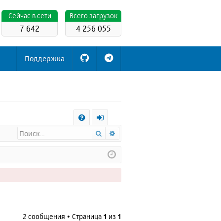
Cейчас в сети
Всего загрузок
7 642
4 256 055
Поддержка
С
Поиск
Расширенный поиск
FA
х
Q
о
д
2 сообщения • Страница
1
из
1