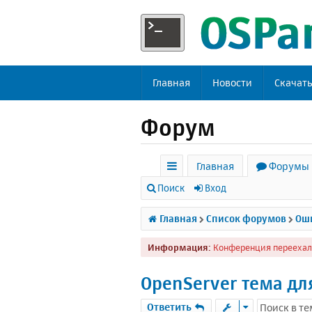
Главная
Новости
Скачат
Форум
Главная
Форумы
с
Поиск
Вход
ы
Главная
Список форумов
Оши
л
Информация:
Конференция переехал
к
и
OpenServer тема д
Ответить