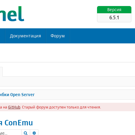
Версия
6.5.1
ь
Документация
Форум
бки Open Server
а на
GitHub
. Старый форум доступен только для чтения.
ля ConEmu
Поиск
Расширенный поиск