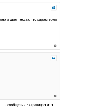
фона и цвет текста, что характерно
В
е
р
н
у
т
ь
с
я
к
н
В
а
е
ч
2 сообщения • Страница
1
из
1
р
а