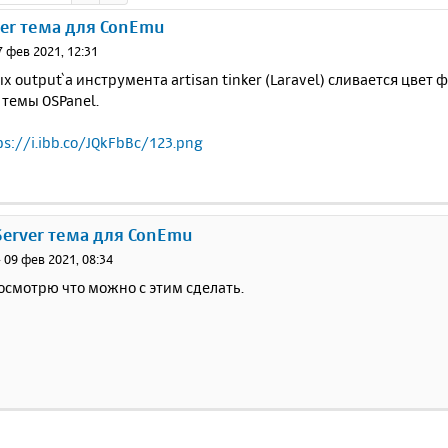
er тема для ConEmu
7 фев 2021, 12:31
х output`а инструмента artisan tinker (Laravel) сливается цвет 
 темы OSPanel.
ps://i.ibb.co/JQkFbBc/123.png
Server тема для ConEmu
»
09 фев 2021, 08:34
осмотрю что можно с этим сделать.