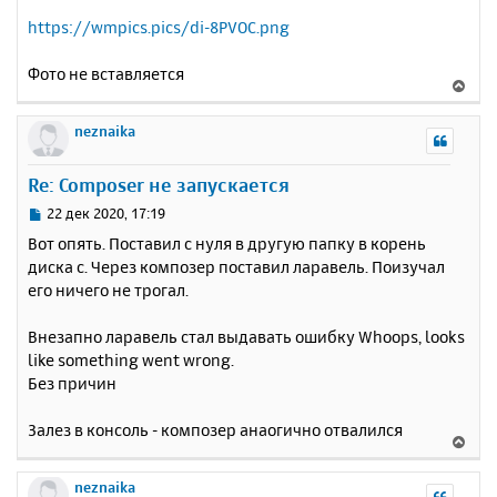
https://wmpics.pics/di-8PVOC.png
Фото не вставляется
В
е
р
neznaika
н
у
Re: Composer не запускается
т
ь
С
22 дек 2020, 17:19
с
о
Вот опять. Поставил с нуля в другую папку в корень
о
я
диска с. Через композер поставил ларавель. Поизучал
б
к
его ничего не трогал.
щ
н
е
а
н
Внезапно ларавель стал выдавать ошибку Whoops, looks
ч
и
а
like something went wrong.
е
л
Без причин
у
Залез в консоль - композер анаогично отвалился
В
е
р
neznaika