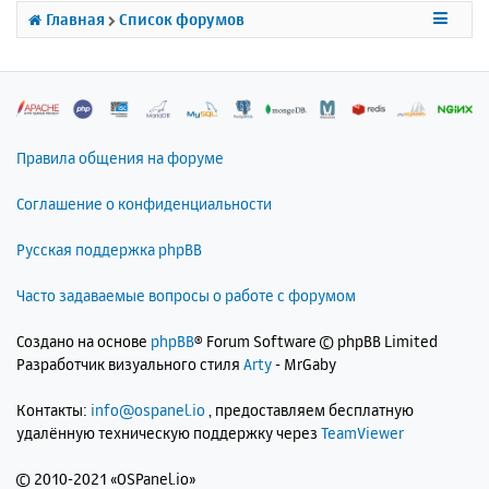
с
Главная
Список форумов
я
к
н
а
ч
а
л
Правила общения на форуме
у
Соглашение о конфиденциальности
Русская поддержка phpBB
Часто задаваемые вопросы о работе с форумом
Создано на основе
phpBB
® Forum Software © phpBB Limited
Разработчик визуального стиля
Arty
- MrGaby
Контакты:
info@ospanel.io
, предоставляем бесплатную
удалённую техническую поддержку через
TeamViewer
©
2010-2021 «OSPanel.io»