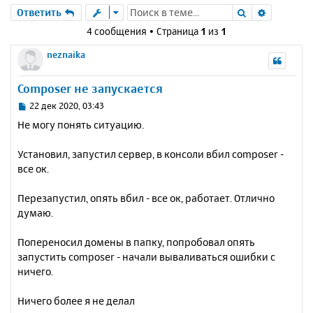
Поиск
Расшире
Ответить
4 сообщения • Страница
1
из
1
neznaika
Composer не запускается
С
22 дек 2020, 03:43
о
Не могу понять ситуацию.
о
б
Установил, запустил сервер, в консоли вбил composer -
щ
е
все ок.
н
и
Перезапустил, опять вбил - все ок, работает. Отлично
е
думаю.
Попереносил домены в папку, попробовал опять
запустить composer - начали вываливаться ошибки с
ничего.
Ничего более я не делал