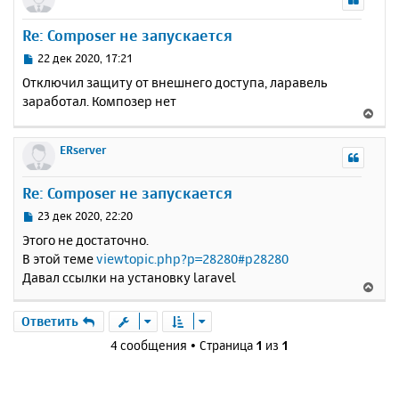
н
у
Re: Composer не запускается
т
ь
С
22 дек 2020, 17:21
с
о
Отключил защиту от внешнего доступа, ларавель
о
я
заработал. Композер нет
б
к
В
щ
н
е
е
а
р
ERserver
н
ч
н
и
а
у
е
Re: Composer не запускается
л
т
у
ь
С
23 дек 2020, 22:20
с
о
Этого не достаточно.
о
я
В этой теме
viewtopic.php?p=28280#p28280
б
к
Давал ссылки на установку laravel
щ
н
В
е
а
е
н
ч
р
Ответить
и
а
н
е
4 сообщения • Страница
1
из
1
л
у
у
т
ь