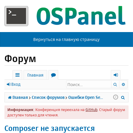
Вернуться на главную страницу
Форум
Главная
Поиск
Ра
с
о
х
Вход
ы
р
о
П
Главная
Список форумов
Ошибки Open Server
л
у
д
о
Информация:
Конференция переехала на
GitHub
. Старый форум
к
м
и
доступен только для чтения.
и
ы
с
Composer не запускается
к