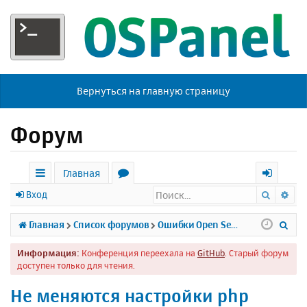
Вернуться на главную страницу
Форум
Главная
Поиск
Ра
с
о
х
Вход
ы
р
о
П
Главная
Список форумов
Ошибки Open Server
л
у
д
о
Информация:
Конференция переехала на
GitHub
. Старый форум
к
м
и
доступен только для чтения.
и
ы
с
Не меняются настройки php
к