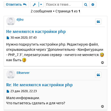
Поиск
Расшире
Ответить
2 сообщения • Страница
1
из
1
djbu
Не меняются настройки php
С
30 ноя 2020, 07:43
о
Нужно подкрутить настройки php. Редактирую файл,
о
открывающийся через "Дополнительно - Конфигурации
б
- PHP_7.3", перезапускаю сервер - ничего не меняется.
щ
е
как быть
В
н
е
и
р
ERserver
е
н
у
Re: Не меняются настройки php
т
ь
С
23 дек 2020, 22:23
с
о
Мало информации.
о
я
Что пытаетесь сделать и для чего?
б
к
В
щ
н
е