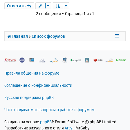
е
а
р
Ответить
н
ч
н
и
2 сообщения • Страница
1
из
1
а
у
е
л
т
у
ь
с
Главная
Список форумов
я
к
н
а
ч
а
л
Правила общения на форуме
у
Соглашение о конфиденциальности
Русская поддержка phpBB
Часто задаваемые вопросы о работе с форумом
Создано на основе
phpBB
® Forum Software © phpBB Limited
Разработчик визуального стиля
Arty
- MrGaby