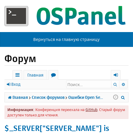
Вернуться на главную страницу
Форум
Главная
Поиск
Ра
с
о
х
Вход
ы
р
о
П
Главная
Список форумов
Ошибки Open Server
л
у
д
о
Информация:
Конференция переехала на
GitHub
. Старый форум
к
м
и
доступен только для чтения.
и
ы
с
$_SERVER["SERVER_NAME"] is
к