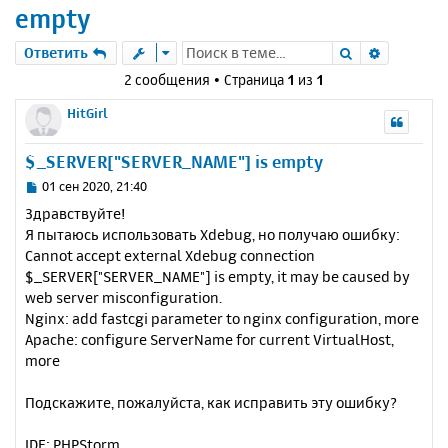
empty
Поиск
Расшире
Ответить
2 сообщения • Страница
1
из
1
HitGirl
$_SERVER["SERVER_NAME"] is empty
С
01 сен 2020, 21:40
о
Здравствуйте!
о
Я пытаюсь использовать Xdebug, но получаю ошибку:
б
Cannot accept external Xdebug connection
щ
е
$_SERVER["SERVER_NAME"] is empty, it may be caused by
н
web server misconfiguration.
и
Nginx: add fastcgi parameter to nginx configuration, more
е
Apache: configure ServerName for current VirtualHost,
more
Подскажите, пожалуйста, как исправить эту ошибку?
IDE: PHPStorm