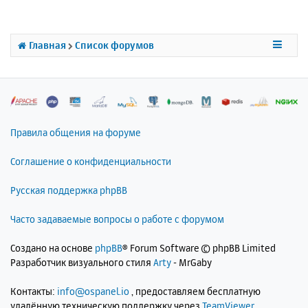
т
ь
с
Главная
Список форумов
я
к
н
а
ч
а
л
Правила общения на форуме
у
Соглашение о конфиденциальности
Русская поддержка phpBB
Часто задаваемые вопросы о работе с форумом
Создано на основе
phpBB
® Forum Software © phpBB Limited
Разработчик визуального стиля
Arty
- MrGaby
Контакты:
info@ospanel.io
, предоставляем бесплатную
удалённую техническую поддержку через
TeamViewer