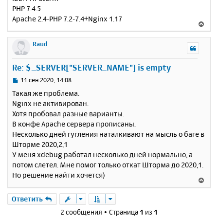
PHP 7.4.5
Apache 2.4-PHP 7.2-7.4+Nginx 1.17
В
е
р
Raud
н
у
Re: $_SERVER["SERVER_NAME"] is empty
т
ь
С
11 сен 2020, 14:08
с
о
Такая же проблема.
о
я
Nginx не активирован.
б
к
Хотя пробовал разные варианты.
щ
н
е
В конфе Apache сервера прописаны.
а
н
Несколько дней гугления наталкивают на мысль о баге в
ч
и
а
Шторме 2020,2,1
е
л
У меня xdebug работал несколько дней нормально, а
у
потом слетел. Мне помог только откат Шторма до 2020,1.
Но решение найти хочется)
В
е
р
Ответить
н
2 сообщения • Страница
1
из
1
у