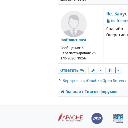
е
Re: Запу
С
ionfromc
о
Спасибо.
о
Оперативн
б
ionfromcrimea
щ
е
Сообщения:
3
н
Зарегистрирован:
23
и
апр 2020, 19:56
е
Ответить
Вернуться в «Ошибки Open Server»
Главная
Список форумов