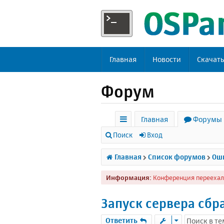
Главная
Новости
Скачат
Форум
Главная
Форумы
с
Поиск
Вход
ы
Главная
Список форумов
Оши
л
Информация:
Конференция переехал
к
и
Запуск сервера сбра
Ответить