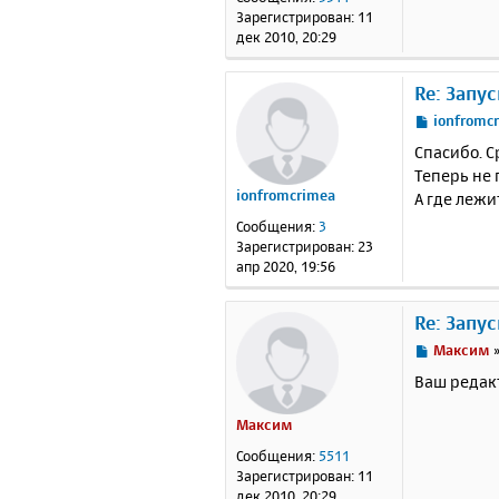
н
Зарегистрирован:
11
и
дек 2010, 20:29
е
Re: Запу
С
ionfromc
о
Спасибо. С
о
Теперь не 
б
ionfromcrimea
А где лежи
щ
е
Сообщения:
3
н
Зарегистрирован:
23
и
апр 2020, 19:56
е
Re: Запу
С
Максим
о
Ваш редак
о
б
Максим
щ
е
Сообщения:
5511
н
Зарегистрирован:
11
и
дек 2010, 20:29