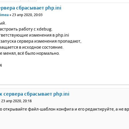
ервера сбрасывает php.ini
rimea
»
23 апр 2020, 20:03
ый.
строить работу с xdebug.
тветствующие изменения в php.ini
езапуска сервера изменения пропадают,
ащается в исходное состояние.
е менял, всё было нормально.
4
ск сервера сбрасывает php.ini
»
23 апр 2020, 20:18
 открывайте файл-шаблон конфига и его редактируйте, а не вр