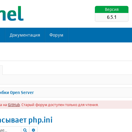
Версия
6.5.1
ь
Документация
Форум
бки Open Server
а на
GitHub
. Старый форум доступен только для чтения.
сывает php.ini
Поиск
Расширенный поиск