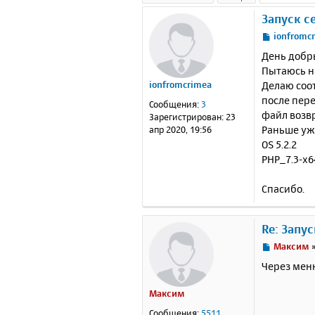
Запуск с
С
ionfromc
о
День добр
о
Пытаюсь на
б
Делаю соо
ionfromcrimea
щ
е
после пер
Сообщения:
3
н
файл возвр
Зарегистрирован:
23
и
Раньше уж
апр 2020, 19:56
е
OS 5.2.2
PHP_7.3-x6
Спасибо.
Re: Запу
С
Максим
о
Через меню
о
б
Максим
щ
е
Сообщения:
5511