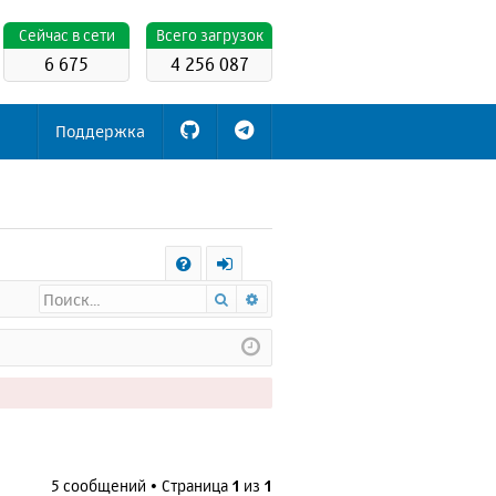
Cейчас в сети
Всего загрузок
6 675
4 256 087
Поддержка
С
Поиск
Расширенный поиск
FA
х
Q
о
д
5 сообщений • Страница
1
из
1