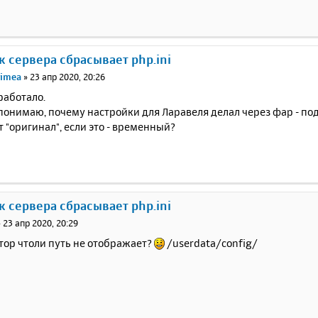
ск сервера сбрасывает php.ini
rimea
»
23 апр 2020, 20:26
работало.
понимаю, почему настройки для Ларавеля делал через фар - по
т "оригинал", если это - временный?
ск сервера сбрасывает php.ini
»
23 апр 2020, 20:29
тор чтоли путь не отображает?
/userdata/config/