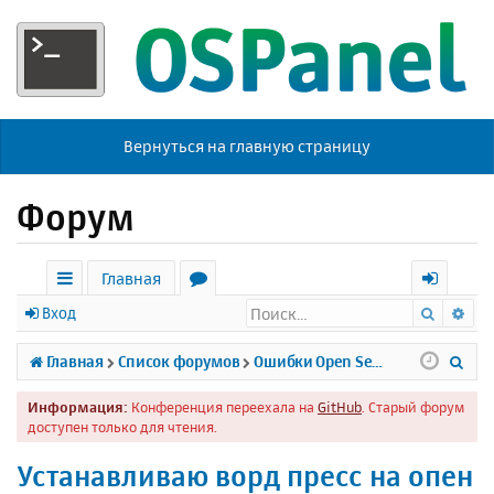
Вернуться на главную страницу
Форум
Главная
Поиск
Ра
с
о
х
Вход
ы
р
о
П
Главная
Список форумов
Ошибки Open Server
л
у
д
о
Информация:
Конференция переехала на
GitHub
. Старый форум
к
м
и
доступен только для чтения.
и
ы
с
Устанавливаю ворд пресс на опен
к