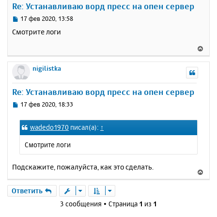
Re: Устанавливаю ворд пресс на опен сервер
т
ь
С
17 фев 2020, 13:58
с
о
Смотрите логи
о
я
б
к
В
щ
н
е
е
а
р
nigilistka
н
ч
н
и
а
у
е
Re: Устанавливаю ворд пресс на опен сервер
л
т
у
ь
С
17 фев 2020, 18:33
с
о
о
я
wadedo1970
писал(а):
↑
б
к
щ
н
Смотрите логи
е
а
н
ч
и
Подскажите, пожалуйста, как это сделать.
а
В
е
л
е
у
р
Ответить
н
3 сообщения • Страница
1
из
1
у