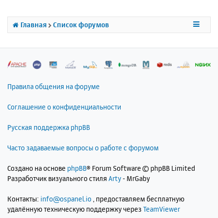
т
ь
с
Главная
Список форумов
я
к
н
а
ч
а
л
Правила общения на форуме
у
Соглашение о конфиденциальности
Русская поддержка phpBB
Часто задаваемые вопросы о работе с форумом
Создано на основе
phpBB
® Forum Software © phpBB Limited
Разработчик визуального стиля
Arty
- MrGaby
Контакты:
info@ospanel.io
, предоставляем бесплатную
удалённую техническую поддержку через
TeamViewer