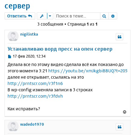
сервер
Поиск
Расшире
Ответить
3 сообщения • Страница
1
из
1
nigilistka
Устанавливаю ворд пресс на опен сервер
С
17 фев 2020, 12:34
о
Делала все по этому видео сделала всё как показано до
о
этого момента 3:21
https://youtu.be/xmJkgbiBBUQ?t=205
б
далее не открывает, ссылаясь на это
щ
е
http://prntscr.com/r3f1n6
н
В wp-config изменяла записи в 3 строках
и
http://prntscr.com/r3fdvh
е
Как исправить?
В
е
р
wadedo1970
н
у