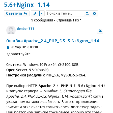
5.6+Nginx_1.14
Поиск
Расшире
Ответить
9 сообщений • Страница
1
из
1
denben777
Ошибка Apache_2.4_PHP_5.5-5.6+Nginx_1.14
С
20 мар 2019, 00:18
о
Здравствуйте.
о
б
Система:
Windows 10 Pro x64, i3-2100, 8GB.
щ
е
Open Server:
5.3.0 (basic).
н
Настройки (модули):
PHP_5.6, MySQL-5.6-x64.
и
е
При выборе HTTP:
Apache_2.4_PHP_5.5-5.6+Nginx_1.14
и запуске сервера → ошибка:
"... Cannot open file
Apache_2.4_PHP_5.5-5.6+Nginx_1.14_vhostn.conf"
, хотя в
указанном каталоге файл есть. В итоге: приложение
"висит" и отключается только через "Диспетчер задач".
При повторном запуске тоже самое. Хорошо, что сразу