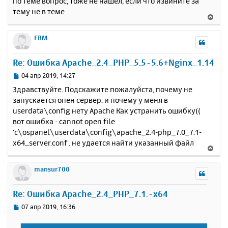
по теме вопрос, тоже не нашел, если что извините за
у
тему не в теме.
В
е
р
FBM
н
у
Re: Ошибка Apache_2.4_PHP_5.5-5.6+Nginx_1.14
т
ь
С
04 апр 2019, 14:27
с
о
Здравствуйте. Подскажите пожалуйста, почему не
о
я
запускается опен сервер. и почему у меня в
б
к
userdata\config нету Apache Как устранить ошибку((
щ
н
е
вот ошибка - cannot open file
а
н
'c\ospanel\userdata\config\apache_2.4-php_7.0_7.1-
ч
и
а
x64_server.conf'. не удается найти указанный файл
В
е
л
е
у
р
mansur700
н
у
Re: Ошибка Apache_2.4_PHP_7.1.-x64
т
ь
С
07 апр 2019, 16:36
с
о
о
я