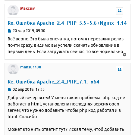
е
у
р
Максим
н
у
Re: Ошибка Apache_2.4_PHP_5.5-5.6+Nginx_1.14
т
ь
С
20 мар 2019, 09:30
с
о
Всё верно. Это была опечатка, потом я перезалил релиз
о
я
почти сразу, видимо вы успели скачать обновление в
б
к
первый день. Если загружать сейчас, то всё нормально.
щ
н
В
е
а
е
н
ч
р
mansur700
и
а
н
е
л
у
Re: Ошибка Apache_2.4_PHP_7.1.-x64
у
т
ь
С
02 апр 2019, 17:35
с
о
Добрый вечер всем! У меня такая проблема: php код не
о
я
работает в html, установлена последняя версия open
б
к
server, что нужно добавить чтобы php код работал и в
щ
н
е
html. Спасибо
а
н
ч
и
а
Может кто нить ответит тут? Искал тему, чтоб добавить
е
л