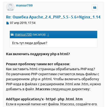
е
а
р
mansur700
н
ч
н
и
а
у
е
Re: Ошибка Apache_2.4_PHP_5.5-5.6+Nginx_1.14
л
т
у
ь
С
07 апр 2019, 17:54
с
о
о
я
mansur700
писал(а):
↑
б
к
щ
н
Есть тут люди добрые?
е
а
н
ч
и
Как включить поддержку php в html?
а
е
л
у
Решил проблему таким вот образом:
Как заставить html-страницы обрабатывать PHP код?
По умолчанию PHP-скриптами считаются лишь файлы с
расширением .php и .phtml. Чтобы включить обработку
PHP-кода в файлах с расширением .html или .htm, нужно
добавить в файл
.htaccess
следующую директиву:
AddType application/x-httpd-php .html .htm
Если в нужной папке нет файла .htaccess, создайте его.