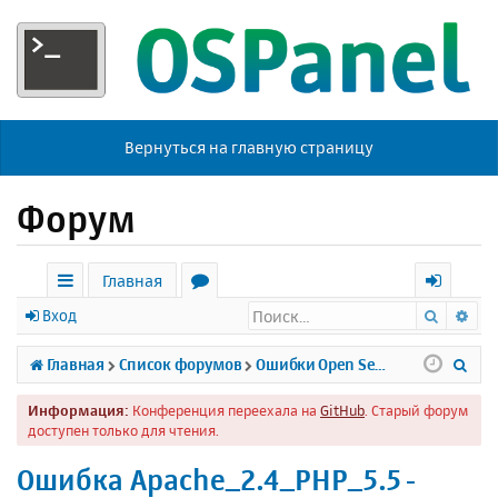
Вернуться на главную страницу
Форум
Главная
Поиск
Ра
с
о
х
Вход
ы
р
о
П
Главная
Список форумов
Ошибки Open Server
л
у
д
о
Информация:
Конференция переехала на
GitHub
. Старый форум
к
м
и
доступен только для чтения.
и
ы
с
Ошибка Apache_2.4_PHP_5.5-
к