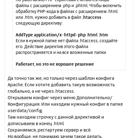
файлы с расширением .php и .phtml. Чтобы включить
обработку PHP-кода в файлах с расширением .html
или .htm, нужно добавить в файл
.htaccess
следующую директиву:
AddType application/x-httpd-php .html .htm
Если в нужной папке нет файла .htaccess, создайте
его. Действие директив этого файла
распространяется и на все вложенные папки.
Работает, но это не хорошее решение
Да точно так же, но только через шаблон конфига
Apache. Если хотите добавить такую возможность
глобально, а не через .htaccess.
Открываем конфиг через меню Дополнительно/
Конфигурация. Или находим нужный конфиг в папке
userdata/config.
Там находим строчку с данной директивой и
дописываем в конец .html
Сохраняемся, рестартуем сервер и всё.
Но вообще, не понимаю зачем такое делать.