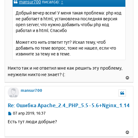
mansur700
писал(а):
↑
б
к
щ
н
Добрый вечер всем! У меня такая проблема: php код
е
а
не работает в html, установлена последняя версия
н
ч
open server, что нужно добавить чтобы php код
и
а
работал и в html. Спасибо
е
л
у
Может кто нить ответит тут? Искал тему, чтоб
добавить по теме вопрос, тоже не нашел, если что
извините за тему не в теме.
Никто так и не ответил мне как решить эту проблему,
неужели никто не знает? (:
В
е
р
mansur700
н
у
Re: Ошибка Apache_2.4_PHP_5.5-5.6+Nginx_1.14
т
ь
С
07 апр 2019, 16:37
с
о
Есть тут люди добрые?
о
я
б
к
В
щ
н
е