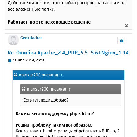
Действие директив этого файла распространяется и на
все вложенные папки.
Работает, но это не хорошее решение
В
е
р
GeekHacker
н
у
Re: Ошибка Apache_2.4_PHP_5.5-5.6+Nginx_1.14
т
ь
С
10 апр 2019, 23:50
с
о
о
я
mansur700
писал(а):
↑
б
к
щ
н
е
а
mansur700
писал(а):
↑
н
ч
и
Есть тут люди добрые?
а
е
л
у
Как включить поддержку php в html?
Решил проблему таким вот образом:
Как заставить html-страницы обрабатывать PHP код?
По умолчанию PHP-скриптами считаются лишь