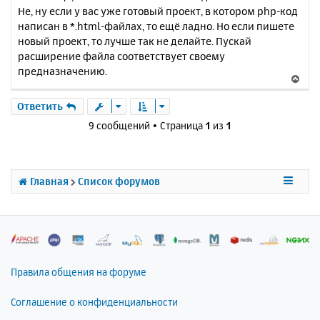
Не, ну если у вас уже готовый проект, в котором php-код
написан в *.html-файлах, то ещё ладно. Но если пишете
новый проект, то лучше так не делайте. Пускай
расширение файла соответствует своему
предназначению.
В
е
р
Ответить
н
9 сообщений • Страница
1
из
1
у
т
ь
с
Главная
Список форумов
я
к
н
а
ч
а
л
Правила общения на форуме
у
Соглашение о конфиденциальности