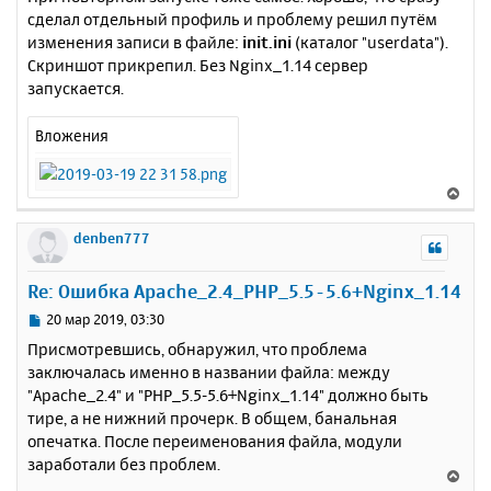
сделал отдельный профиль и проблему решил путём
изменения записи в файле:
init.ini
(каталог "userdata").
Скриншот прикрепил. Без Nginx_1.14 сервер
запускается.
Вложения
В
е
р
denben777
н
у
Re: Ошибка Apache_2.4_PHP_5.5-5.6+Nginx_1.14
т
ь
С
20 мар 2019, 03:30
с
о
Присмотревшись, обнаружил, что проблема
о
я
заключалась именно в названии файла: между
б
к
"Apache_2.4" и "PHP_5.5-5.6+Nginx_1.14" должно быть
щ
н
е
тире, а не нижний прочерк. В общем, банальная
а
н
опечатка. После переименования файла, модули
ч
и
а
заработали без проблем.
В
е
л