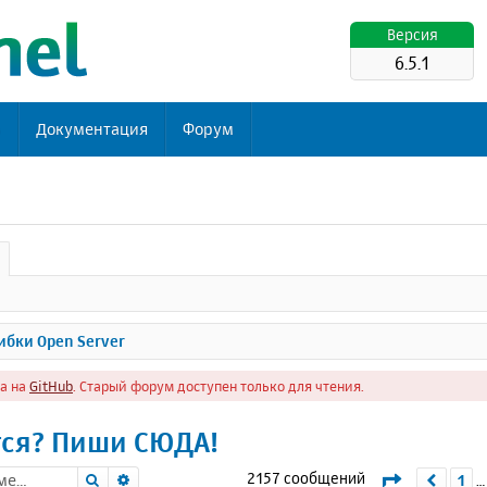
Версия
6.5.1
ь
Документация
Форум
бки Open Server
а на
GitHub
. Старый форум доступен только для чтения.
тся? Пиши СЮДА!
Поиск
Расширенный поиск
Страница
2157 сообщений
1
Пред
…