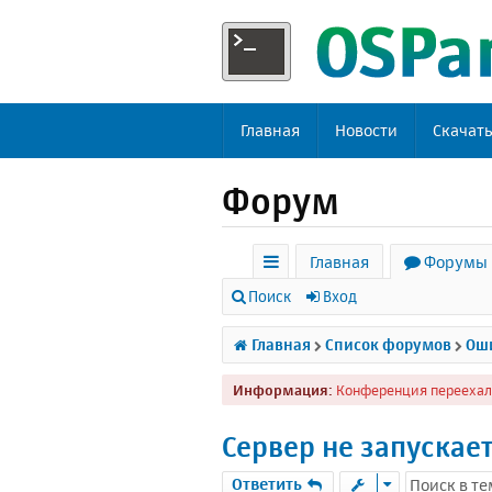
Главная
Новости
Скачат
Форум
Главная
Форумы
с
Поиск
Вход
ы
Главная
Список форумов
Оши
л
Информация:
Конференция переехал
к
и
Сервер не запускае
Ответить