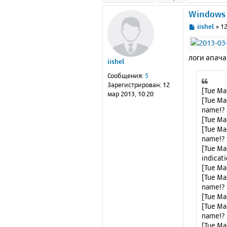
Windows 
С
iishel
»
12
о
о
б
логи апача
iishel
щ
е
Сообщения:
5
н
Зарегистрирован:
12
и
[Tue Mar
мар 2013, 10:20
е
[Tue Ma
name!?
[Tue Mar
[Tue Ma
name!?
[Tue Ma
indicat
[Tue Mar
[Tue Ma
name!?
[Tue Mar
[Tue Ma
name!?
[Tue Ma