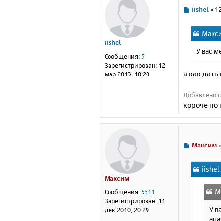
С
iishel
»
12
о
о
Макси
б
iishel
щ
У вас м
е
Сообщения:
5
н
Зарегистрирован:
12
и
а как дать
мар 2013, 10:20
е
Добавлено с
короче по 
С
Максим
о
о
iishel
б
Максим
щ
е
М
Сообщения:
5511
н
Зарегистрирован:
11
и
У в
дек 2010, 20:29
е
апач