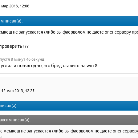
 мар 2013, 12:06
м писал(а):
емкеш не запускается (либо вы фаерволом не даете опенсерверу прове
 проверить???
пустя 8 минут 46 секунд:
гуглил и понял одно, это бред ставить на win 8
»
12 мар 2013, 12:25
 писал(а):
аксим писал(а):
ас мемкеш не запускается (либо вы фаерволом не даете опенсерверу
...