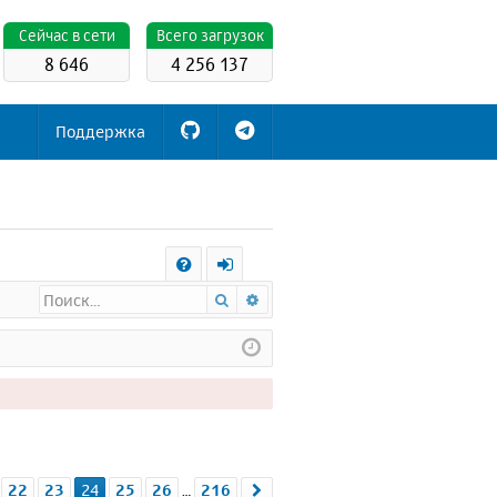
Cейчас в сети
Всего загрузок
8 646
4 256 137
Поддержка
С
Поиск
Расширенный поиск
FA
х
Q
о
д
24
из
216
22
23
24
25
26
216
.
След.
…