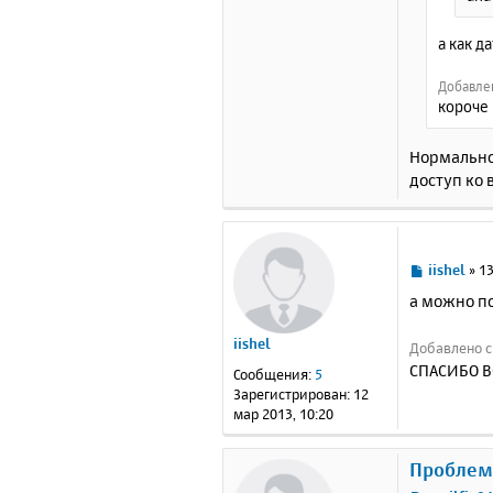
а как д
Добавлен
короче 
Нормально
доступ ко 
С
iishel
»
13
о
а можно по
о
б
iishel
Добавлено сп
щ
е
СПАСИБО В
Сообщения:
5
н
Зарегистрирован:
12
и
мар 2013, 10:20
е
Проблема