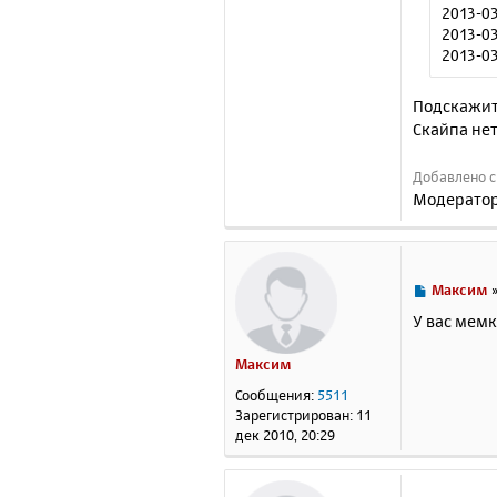
2013-03
2013-03
2013-03
Подскажит
Скайпа нет
Добавлено с
Модератор
С
Максим
о
У вас мемк
о
б
Максим
щ
е
Сообщения:
5511
н
Зарегистрирован:
11
и
дек 2010, 20:29
е