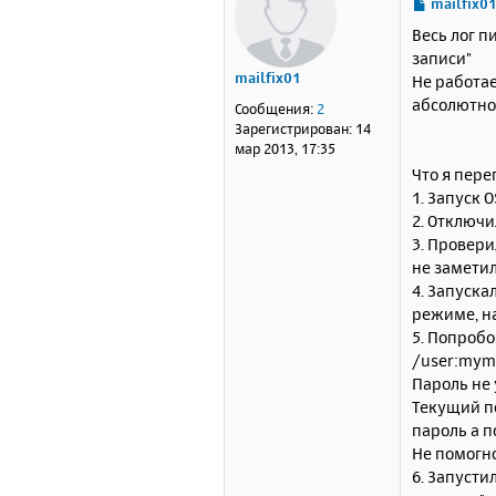
С
mailfix0
о
Весь лог п
о
записи"
б
mailfix01
Не работае
щ
е
абсолютно 
Сообщения:
2
н
Зарегистрирован:
14
и
мар 2013, 17:35
е
Что я пер
1. Запуск 
2. Отключ
3. Провери
не замети
4. Запуска
режиме, на
5. Попробо
/user:mym
Пароль не 
Текущий п
пароль а п
Не помогно
6. Запусти