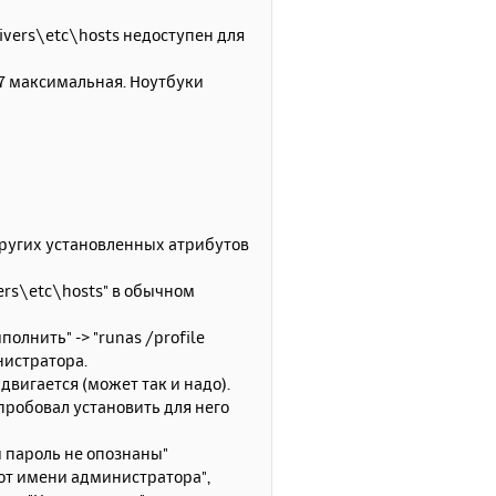
у
у
т
ivers\etc\hosts недоступен для
ь
с
 7 максимальная. Ноутбуки
я
к
н
а
ч
а
л
у
 других установленных атрибутов
vers\etc\hosts" в обычном
лнить" -> "runas /profile
нистратора.
двигается (может так и надо).
пробовал установить для него
и пароль не опознаны"
 от имени администратора",