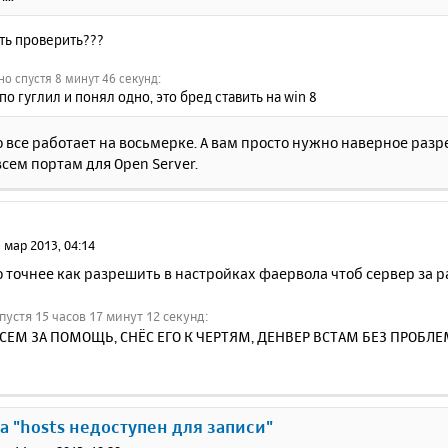
ать проверить???
о спустя 8 минут 46 секунд:
по гуглил и понял одно, это бред ставить на win 8
 все работает на восьмерке. А вам просто нужно наверное раз
всем портам для Open Server.
 мар 2013, 04:14
 точнее как разрешить в настройках фаервола чтоб сервер за р
устя 15 часов 17 минут 12 секунд:
СЕМ ЗА ПОМОЩЬ, СНЁС ЕГО К ЧЕРТЯМ, ДЕНВЕР ВСТАМ БЕЗ ПРОБЛ
 "hosts недоступен для записи"