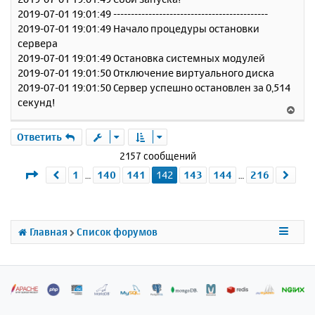
2019-07-01 19:01:49 --------------------------------------------
2019-07-01 19:01:49 Начало процедуры остановки
сервера
2019-07-01 19:01:49 Остановка системных модулей
2019-07-01 19:01:50 Отключение виртуального диска
2019-07-01 19:01:50 Сервер успешно остановлен за 0,514
секунд!
В
е
р
Ответить
н
2157 сообщений
у
Страница
142
из
216
1
140
141
142
143
144
216
Пред.
Сле
…
…
т
ь
с
я
к
Главная
Список форумов
н
а
ч
а
л
у