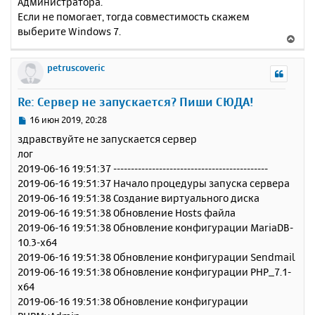
Администратора.
Если не помогает, тогда совместимость скажем
выберите Windows 7.
В
е
р
petruscoveric
н
у
Re: Сервер не запускается? Пиши СЮДА!
т
ь
С
16 июн 2019, 20:28
с
о
здравствуйте не запускается сервер
о
я
лог
б
к
2019-06-16 19:51:37 --------------------------------------------
щ
н
е
2019-06-16 19:51:37 Начало процедуры запуска сервера
а
н
2019-06-16 19:51:38 Создание виртуального диска
ч
и
а
2019-06-16 19:51:38 Обновление Hosts файла
е
л
2019-06-16 19:51:38 Обновление конфигурации MariaDB-
у
10.3-x64
2019-06-16 19:51:38 Обновление конфигурации Sendmail
2019-06-16 19:51:38 Обновление конфигурации PHP_7.1-
x64
2019-06-16 19:51:38 Обновление конфигурации