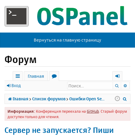
Вернуться на главную страницу
Форум
Главная
Поиск
Ра
с
о
х
Вход
ы
р
о
П
Главная
Список форумов
Ошибки Open Server
л
у
д
о
Информация:
Конференция переехала на
GitHub
. Старый форум
к
м
и
доступен только для чтения.
и
ы
с
Сервер не запускается? Пиши
к