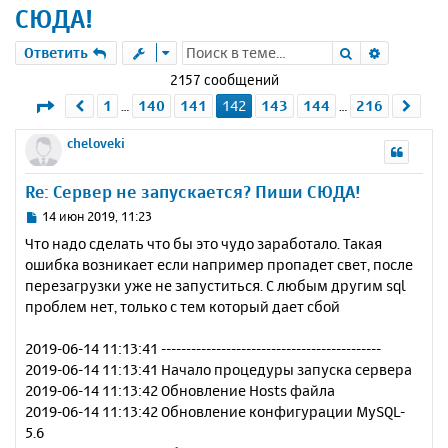
СЮДА!
Поиск
Расшире
Ответить
2157 сообщений
Страница
142
из
216
1
140
141
142
143
144
216
Пред.
Сле
…
…
cheloveki
Re: Сервер не запускается? Пиши СЮДА!
С
14 июн 2019, 11:23
о
Что надо сделать что бы это чудо заработало. Такая
о
ошибка возникает если например пропадет свет, после
б
перезагрузки уже не запуститься. С любым другим sql
щ
е
проблем нет, только с тем который дает сбой
н
и
2019-06-14 11:13:41 --------------------------------------------
е
2019-06-14 11:13:41 Начало процедуры запуска сервера
2019-06-14 11:13:42 Обновление Hosts файла
2019-06-14 11:13:42 Обновление конфигурации MySQL-
5.6