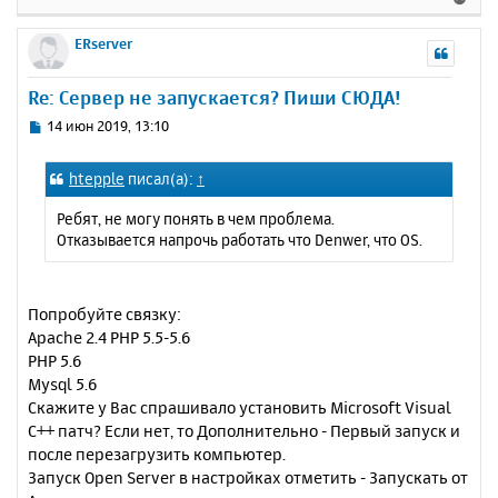
е
р
ERserver
н
у
Re: Сервер не запускается? Пиши СЮДА!
т
ь
С
14 июн 2019, 13:10
с
о
о
я
htepple
писал(а):
↑
б
к
щ
н
Ребят, не могу понять в чем проблема.
е
а
Отказывается напрочь работать что Denwer, что OS.
н
ч
и
а
е
л
Попробуйте связку:
у
Apache 2.4 PHP 5.5-5.6
PHP 5.6
Mysql 5.6
Скажите у Вас спрашивало установить Microsoft Visual
C++ патч? Если нет, то Дополнительно - Первый запуск и
после перезагрузить компьютер.
Запуск Open Server в настройках отметить - Запускать от