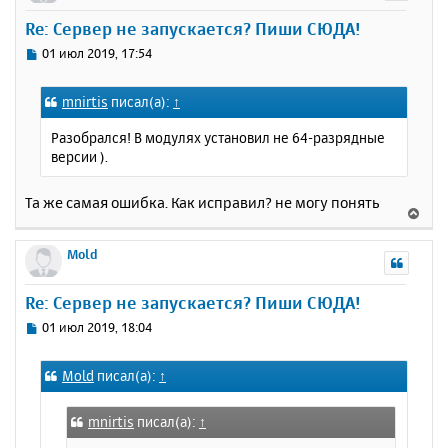
у
Re: Сервер не запускается? Пиши СЮДА!
т
ь
С
01 июл 2019, 17:54
с
о
о
я
mnirtis
писал(а):
↑
б
к
щ
н
Разобрался! В модулях установил не 64-разрядные
е
а
версии ).
н
ч
и
а
е
Та же самая ошибка. Как исправил? не могу понять
л
В
у
е
р
Mold
н
у
Re: Сервер не запускается? Пиши СЮДА!
т
ь
С
01 июл 2019, 18:04
с
о
о
я
Mold
писал(а):
↑
б
к
щ
н
е
а
mnirtis
писал(а):
↑
н
ч