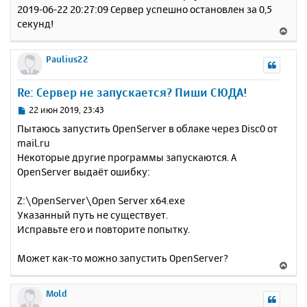
2019-06-22 20:27:09 Сервер успешно остановлен за 0,5
секунд!
В
е
р
Paulius22
н
у
Re: Сервер не запускается? Пиши СЮДА!
т
ь
С
22 июн 2019, 23:43
с
о
Пытаюсь запустить OpenServer в облаке через Disc0 от
о
я
mail.ru
б
к
Некоторые другие программы запускаются. А
щ
н
е
OpenServer выдаёт ошибку:
а
н
ч
и
а
Z:\OpenServer\Open Server x64.exe
е
л
Указанный путь не существует.
у
Исправьте его и повторите попытку.
Может как-то можно запустить OpenServer?
В
е
р
Mold
н