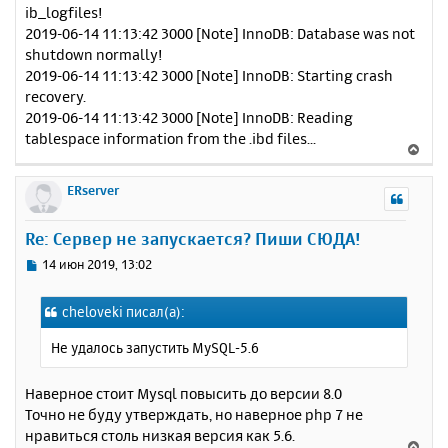
ib_logfiles!
2019-06-14 11:13:42 3000 [Note] InnoDB: Database was not
shutdown normally!
2019-06-14 11:13:42 3000 [Note] InnoDB: Starting crash
recovery.
2019-06-14 11:13:42 3000 [Note] InnoDB: Reading
tablespace information from the .ibd files...
В
е
р
ERserver
н
у
Re: Сервер не запускается? Пиши СЮДА!
т
ь
С
14 июн 2019, 13:02
с
о
о
я
cheloveki писал(а):
б
к
щ
н
Не удалось запустить MySQL-5.6
е
а
н
ч
и
Наверное стоит Mysql повысить до версии 8.0
а
е
Точно не буду утверждать, но наверное php 7 не
л
у
нравиться столь низкая версия как 5.6.
В