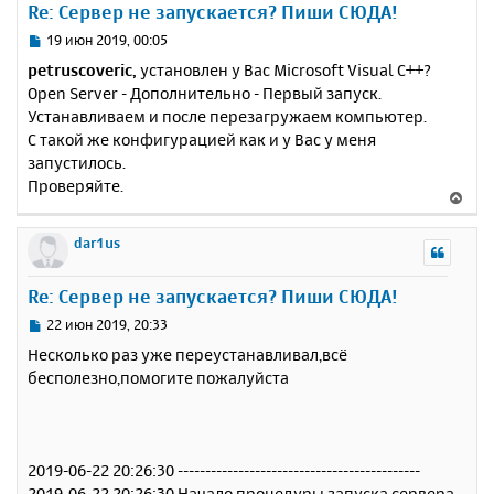
Re: Сервер не запускается? Пиши СЮДА!
т
ь
С
19 июн 2019, 00:05
с
о
petruscoveric,
установлен у Вас Microsoft Visual C++?
о
я
Open Server - Дополнительно - Первый запуск.
б
к
Устанавливаем и после перезагружаем компьютер.
щ
н
е
С такой же конфигурацией как и у Вас у меня
а
н
запустилось.
ч
и
а
Проверяйте.
В
е
л
е
у
р
dar1us
н
у
Re: Сервер не запускается? Пиши СЮДА!
т
ь
С
22 июн 2019, 20:33
с
о
Несколько раз уже переустанавливал,всё
о
я
бесполезно,помогите пожалуйста
б
к
щ
н
е
а
н
ч
и
а
2019-06-22 20:26:30 --------------------------------------------
е
л
2019-06-22 20:26:30 Начало процедуры запуска сервера