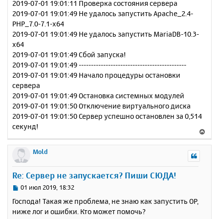
2019-07-01 19:01:11 Проверка состояния сервера
2019-07-01 19:01:49 Не удалось запустить Apache_2.4-
PHP_7.0-7.1-x64
2019-07-01 19:01:49 Не удалось запустить MariaDB-10.3-
x64
2019-07-01 19:01:49 Сбой запуска!
2019-07-01 19:01:49 --------------------------------------------
2019-07-01 19:01:49 Начало процедуры остановки
сервера
2019-07-01 19:01:49 Остановка системных модулей
2019-07-01 19:01:50 Отключение виртуального диска
2019-07-01 19:01:50 Сервер успешно остановлен за 0,514
секунд!
В
е
р
Mold
н
у
Re: Сервер не запускается? Пиши СЮДА!
т
ь
С
01 июл 2019, 18:32
с
о
Господа! Такая же проблема, не знаю как запустить ОР,
о
я
ниже лог и ошибки. Кто может помочь?
б
к