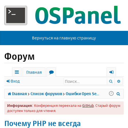
Вернуться на главную страницу
Форум
Главная
Поиск
Ра
с
о
х
Вход
ы
р
о
П
Главная
Список форумов
Ошибки Open Server
л
у
д
о
Информация:
Конференция переехала на
GitHub
. Старый форум
к
м
и
доступен только для чтения.
и
ы
с
Почему PHP не всегда
к