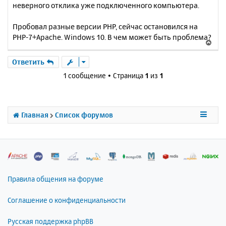
неверного отклика уже подключенного компьютера.
Пробовал разные версии PHP, сейчас остановился на
PHP-7+Apache. Windows 10. В чем может быть проблема?
В
е
р
Ответить
н
1 сообщение • Страница
1
из
1
у
т
ь
с
Главная
Список форумов
я
к
н
а
ч
а
л
Правила общения на форуме
у
Соглашение о конфиденциальности
Русская поддержка phpBB