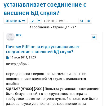
устанавливает соединение с
внешней БД скуля?
Поиск
Расшире
Ответить
1 сообщение • Страница
1
из
1
DTX
Почему PHP не всегда устанавливает
соединение с внешней БД скуля?
С
15 июн 2017, 21:03
о
Вечер добрый,
о
б
Периодически с вероятностью 50% при попытке
щ
е
подключения в внешней БД скуля вываливается
н
ошибка:
и
SQLSTATE[HY000] [2002] Попытка установить соединение
е
была безуспешной, т.к. от другого компьютера за
требуемое время не получен нужный отклик, или было
разорвано уже установленное соединение из-за