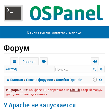
Вернуться на главную страницу
Форум
Главная
Поиск
Ра
с
о
х
Вход
ы
р
о
П
Главная
Список форумов
Ошибки Open Server
л
у
д
о
Информация:
Конференция переехала на
GitHub
. Старый форум
к
м
и
доступен только для чтения.
и
ы
с
У Apache не запускается
к