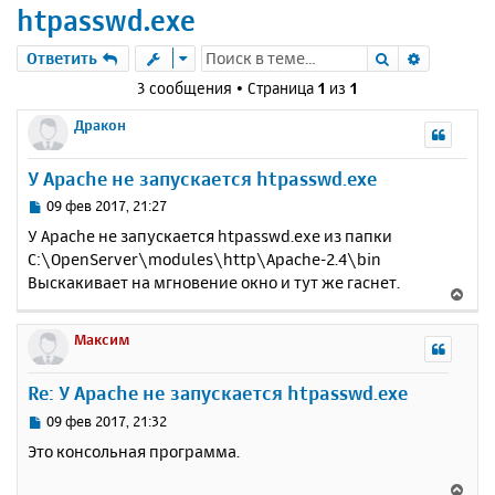
htpasswd.exe
Поиск
Расшире
Ответить
3 сообщения • Страница
1
из
1
Дракон
У Apache не запускается htpasswd.exe
С
09 фев 2017, 21:27
о
У Apache не запускается htpasswd.exe из папки
о
C:\OpenServer\modules\http\Apache-2.4\bin
б
Выскакивает на мгновение окно и тут же гаснет.
щ
В
е
е
н
р
Максим
и
н
е
у
Re: У Apache не запускается htpasswd.exe
т
ь
С
09 фев 2017, 21:32
с
о
Это консольная программа.
о
я
б
к
В