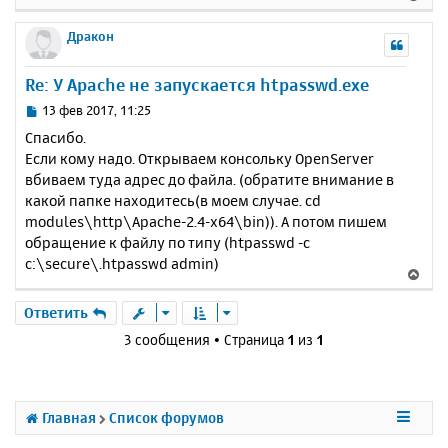
щ
н
е
е
а
р
Дракон
н
ч
н
и
а
у
е
Re: У Apache не запускается htpasswd.exe
л
т
у
ь
С
13 фев 2017, 11:25
с
о
Спасибо.
о
я
Если кому надо. Открываем консольку OpenServer
б
к
вбиваем туда адрес до файла. (обратите внимание в
щ
н
е
какой папке находитесь(в моем случае. cd
а
н
modules\http\Apache-2.4-x64\bin)). А потом пишем
ч
и
а
обращение к файлу по типу (htpasswd -c
е
л
c:\secure\.htpasswd admin)
В
у
е
р
Ответить
н
3 сообщения • Страница
1
из
1
у
т
ь
с
Главная
Список форумов
я
к