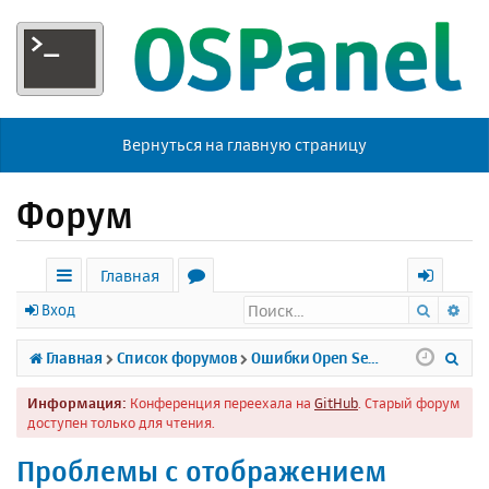
Вернуться на главную страницу
Форум
Главная
Поиск
Ра
с
о
х
Вход
ы
р
о
П
Главная
Список форумов
Ошибки Open Server
л
у
д
о
Информация:
Конференция переехала на
GitHub
. Старый форум
к
м
и
доступен только для чтения.
и
ы
с
Проблемы с отображением
к