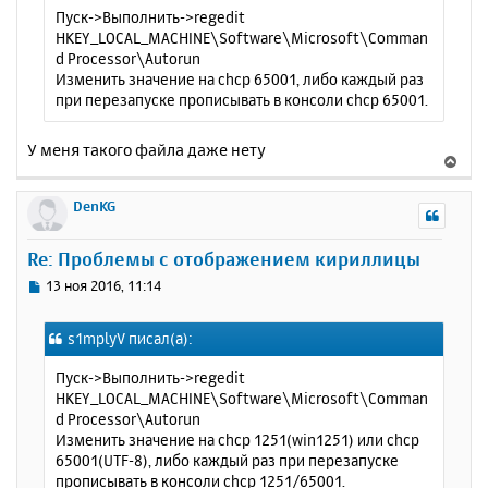
щ
н
Пуск->Выполнить->regedit
е
а
HKEY_LOCAL_MACHINE\Software\Microsoft\Comman
н
ч
d Processor\Autorun
и
а
Изменить значение на chcp 65001, либо каждый раз
е
л
при перезапуске прописывать в консоли chcp 65001.
у
У меня такого файла даже нету
В
е
р
DenKG
н
у
Re: Проблемы с отображением кириллицы
т
ь
С
13 ноя 2016, 11:14
с
о
о
я
s1mplyV писал(а):
б
к
щ
н
Пуск->Выполнить->regedit
е
а
HKEY_LOCAL_MACHINE\Software\Microsoft\Comman
н
ч
d Processor\Autorun
и
а
Изменить значение на chcp 1251(win1251) или chcp
е
л
65001(UTF-8), либо каждый раз при перезапуске
у
прописывать в консоли chcp 1251/65001.