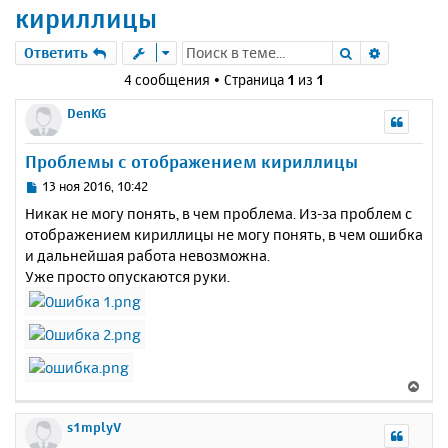
кириллицы
Поиск
Расшире
Ответить
4 сообщения • Страница
1
из
1
DenKG
Проблемы с отображением кириллицы
С
13 ноя 2016, 10:42
о
Никак не могу понять, в чем проблема. Из-за проблем с
о
отображением кириллицы не могу понять, в чем ошибка
б
и дальнейшая работа невозможна.
щ
е
Уже просто опускаются руки.
н
и
е
В
е
р
s1mplyV
н