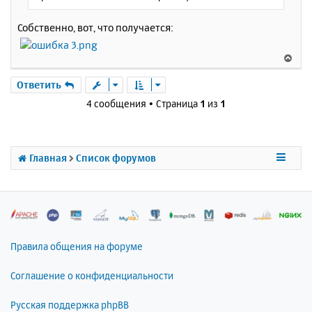
Собственно, вот, что получается:
В
е
р
Ответить
н
4 сообщения • Страница
1
из
1
у
т
ь
с
Главная
Список форумов
я
к
н
а
ч
а
л
Правила общения на форуме
у
Соглашение о конфиденциальности
Русская поддержка phpBB