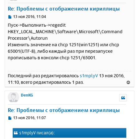
у
Re: Проблемы с отображением кириллицы
т
ь
С
13 ноя 2016, 11:04
с
о
Пуск->Выполнить->regedit
о
я
HKEY_LOCAL_MACHINE\Software\Microsoft\Command
б
к
Processor\Autorun
щ
н
е
Изменить значение на chcp 1251(win1251) или chcp
а
н
65001(UTF-8), либо каждый раз при перезапуске
ч
и
а
прописывать в консоли chcp 1251/65001.
е
л
у
Последний раз редактировалось
s1mplyV
13 ноя 2016,
11:10, всего редактировалось 1 раз.
В
е
р
DenKG
н
у
Re: Проблемы с отображением кириллицы
т
ь
С
13 ноя 2016, 11:07
с
о
о
я
s1mplyV писал(а):
б
к