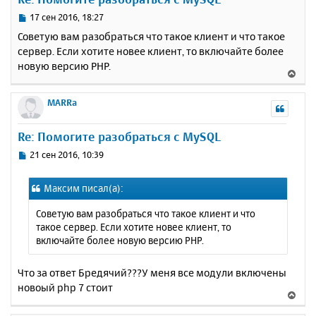
т
ь
С
17 сен 2016, 18:27
с
о
Советую вам разобраться что такое клиент и что такое
о
я
сервер. Если хотите новее клиент, то включайте более
б
к
новую версию PHP.
щ
н
В
е
а
е
н
ч
р
MARRa
и
а
н
е
л
у
Re: Помогите разобраться с MySQL
у
т
ь
С
21 сен 2016, 10:39
с
о
о
я
Максим писал(а):
б
к
щ
н
Советую вам разобраться что такое клиент и что
е
а
такое сервер. Если хотите новее клиент, то
н
ч
включайте более новую версию PHP.
и
а
е
л
Что за ответ Бредячий???У меня все модули включены
у
новоый php 7 стоит
В
е