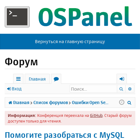
Вернуться на главную страницу
Форум
Главная
Поиск
Ра
с
о
х
Вход
ы
р
о
П
Главная
Список форумов
Ошибки Open Server
л
у
д
о
Информация:
Конференция переехала на
GitHub
. Старый форум
к
м
и
доступен только для чтения.
и
ы
с
Помогите разобраться с MySQL
к