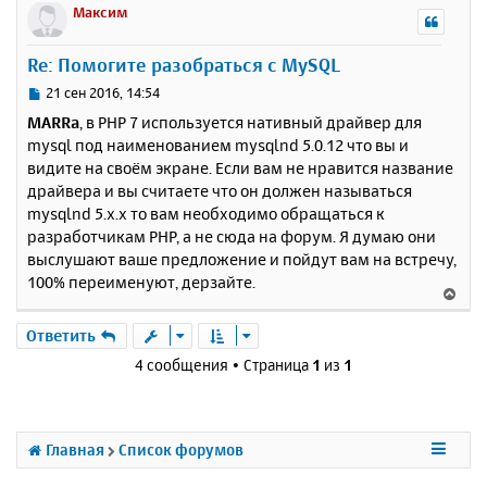
р
Максим
н
у
Re: Помогите разобраться с MySQL
т
ь
С
21 сен 2016, 14:54
с
о
MARRa
, в PHP 7 используется нативный драйвер для
о
я
mysql под наименованием mysqlnd 5.0.12 что вы и
б
к
видите на своём экране. Если вам не нравится название
щ
н
е
драйвера и вы считаете что он должен называться
а
н
mysqlnd 5.x.x то вам необходимо обращаться к
ч
и
а
разработчикам PHP, а не сюда на форум. Я думаю они
е
л
выслушают ваше предложение и пойдут вам на встречу,
у
100% переименуют, дерзайте.
В
е
р
Ответить
н
4 сообщения • Страница
1
из
1
у
т
ь
с
Главная
Список форумов
я
к