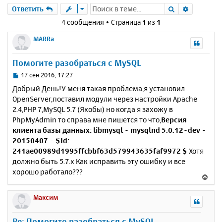
Поиск
Расшире
Ответить
4 сообщения • Страница
1
из
1
MARRa
Помогите разобраться с MySQL
С
17 сен 2016, 17:27
о
Добрый День!У меня такая проблема,я установил
о
OpenServer,поставил модули через настройки Apache
б
2.4,PHP 7,MySQL 5.7 (Якобы) но когда я захожу в
щ
е
PhpMyAdmin то справа мне пишется то что,
Версия
н
клиента базы данных: libmysql - mysqlnd 5.0.12-dev -
и
20150407 - $Id:
е
241ae00989d1995ffcbbf63d579943635faf9972 $
Хотя
должно быть 5.7.x Как исправить эту ошибку и все
хорошо работало???
В
е
р
Максим
н
у
Re: Помогите разобраться с MySQL