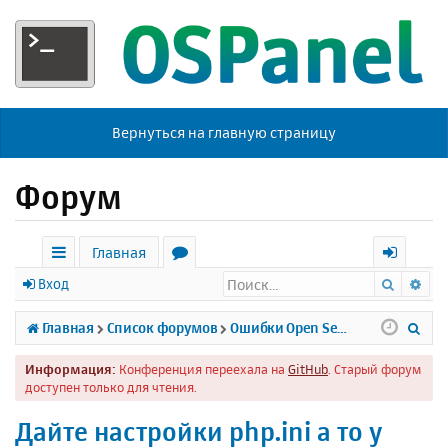
Вернуться на главную страницу
Форум
Главная
Поиск
Ра
с
о
х
Вход
ы
р
о
П
Главная
Список форумов
Ошибки Open Server
л
у
д
о
Информация:
Конференция переехала на
GitHub
. Старый форум
к
м
и
доступен только для чтения.
и
ы
с
Дайте настройки php.ini а то у
к