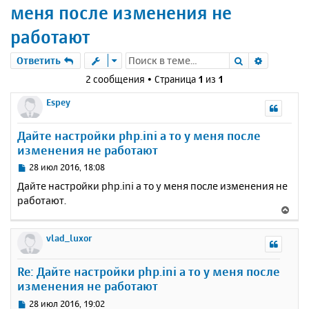
меня после изменения не
работают
Поиск
Расшире
Ответить
2 сообщения • Страница
1
из
1
Espey
Дайте настройки php.ini а то у меня после
изменения не работают
С
28 июл 2016, 18:08
о
Дайте настройки php.ini а то у меня после изменения не
о
работают.
б
В
щ
е
е
р
vlad_luxor
н
н
и
у
е
Re: Дайте настройки php.ini а то у меня после
т
изменения не работают
ь
с
С
28 июл 2016, 19:02