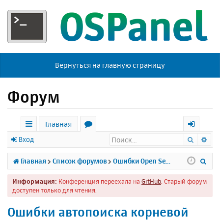
Вернуться на главную страницу
Форум
Главная
Поиск
Ра
с
о
х
Вход
ы
р
о
П
Главная
Список форумов
Ошибки Open Server
л
у
д
о
Информация:
Конференция переехала на
GitHub
. Старый форум
к
м
и
доступен только для чтения.
и
ы
с
Ошибки автопоиска корневой
к