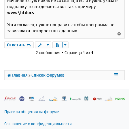
начинается уж никак не со слэша, а если нужно указать
б
к
подпапку, то это делается вот так к примеру:
щ
н
е
www\htdocs
а
н
ч
и
а
Хотя согласен, нужно поправить чтобы программа не
е
л
зависала от некорректных данных.
В
у
е
р
Ответить
н
2 сообщения • Страница
1
из
1
у
т
ь
с
Главная
Список форумов
я
к
н
а
ч
а
л
Правила общения на форуме
у
Соглашение о конфиденциальности