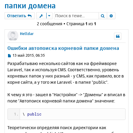
папки домена
Поиск
Расшире
Ответить
2 сообщения • Страница
1
из
1
Helldar
Ошибки автопоиска корневой папки домена
С
13 май 2015, 06:35
о
Разрабатываю несколько сайтов как на фреймворке
о
Laravel, так и используя CMS. Соответственно, уровень
б
корневых папок у них разный - у CMS, как правило, все в
щ
е
корне сайта, а у того же Laravel - в папке "public".
н
и
К чему я это - зашел в "Настройки" -> "Домены" и вписал в
е
поле "Автопоиск корневой папки домена" значение:
\ 
public
Теоретически определяя поиск директории как