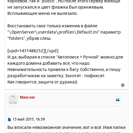
корневой, так и "public", НО после этого сервер вообще
не запускался и цвет флажка был оранжевым.
Всплывающее меню не вылезало.
Восстановить смог только изменив в файле
"\OpenServer\userdata\profiles\Default.ini" параметр
"folders", убрав слеш.
[upd=1431488252][/upd]
И да, выбирая в списке "Автопоиск + Ручной" можно для
каждого домена добавить все, что надо.
Невнимательность привела к багу. Собственно, и пишу
разработчикам на заметку. Захотят - пофиксят.
Как говорится, защита от дурака))
В
е
р
Максим
н
у
т
ь
С
13 май 2015, 16:39
с
о
Вы вписали невозможное значение, вот и всё. Имя папки
о
я