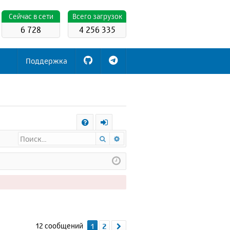
Cейчас в сети
Всего загрузок
6 728
4 256 335
Поддержка
С
Поиск
Расширенный поиск
FA
х
Q
о
д
12 сообщений
1
2
След.