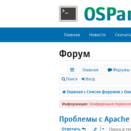
Главная
Новости
Скачат
Форум
Главная
Форумы
с
Поиск
Вход
ы
Главная
Список форумов
Оши
л
Информация:
Конференция переехал
к
и
Проблемы с Apache 
Ответить