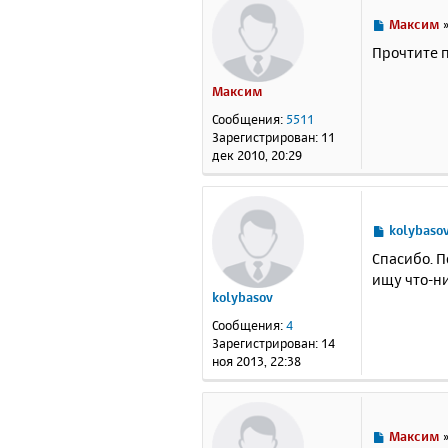
С
Максим
о
Прочтите п
о
б
Максим
щ
е
Сообщения:
5511
н
Зарегистрирован:
11
и
дек 2010, 20:29
е
С
kolybaso
о
Спасибо. П
о
ищу что-ни
б
kolybasov
щ
е
Сообщения:
4
н
Зарегистрирован:
14
и
ноя 2013, 22:38
е
С
Максим