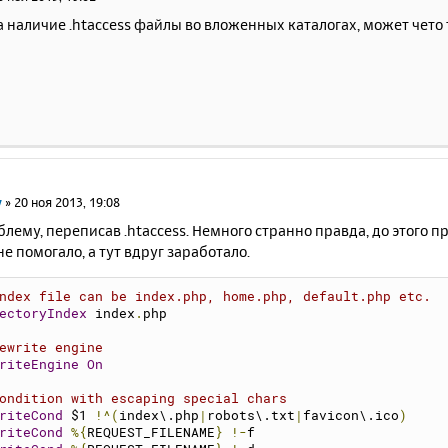
 наличие .htaccess файлы во вложенных каталогах, может чето 
v
»
20 ноя 2013, 19:08
лему, переписав .htaccess. Немного странно правда, до этого п
не помогало, а тут вдруг заработало.
ndex file can be index.php, home.php, default.php etc.
ectoryIndex
 index
.
php
ewrite engine
riteEngine
On
ondition with escaping special chars
riteCond
 $1 
!^(
index\.php
|
robots\.txt
|
favicon\.ico
)
riteCond
%{
REQUEST_FILENAME
}
!-
f