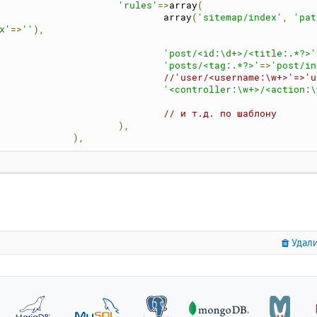
'rules'
=>
array
(
				array
(
'sitemap/index'
,
'pat
x'
=>
''
),
'post/<id:\d+>/<title:.*?>'
'posts/<tag:.*?>'
=>
'post/in
//'user/<username:\w+>'=>'u
'<controller:\w+>/<action:\
// и т.д. по шаблону
),
),
Удали