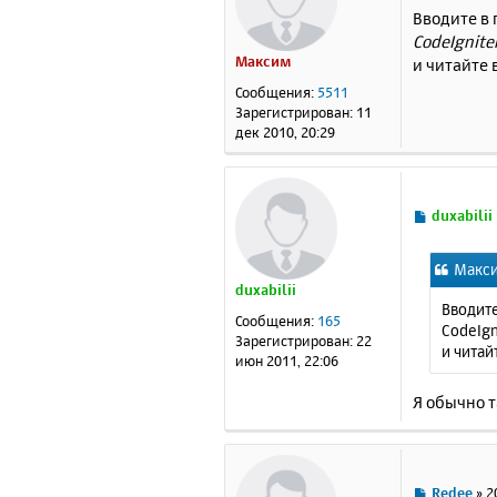
о
Вводите в 
о
CodeIgniter
б
Максим
и читайте 
щ
е
Сообщения:
5511
н
Зарегистрирован:
11
и
дек 2010, 20:29
е
С
duxabilii
о
о
Макси
б
duxabilii
щ
Вводите
е
Сообщения:
165
CodeIgn
н
Зарегистрирован:
22
и читай
и
июн 2011, 22:06
е
Я обычно 
С
Redee
»
2