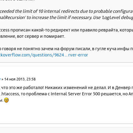
eeded the limit of 10 internal redirects due to probable configurat
nalRecursion' to increase the limit if necessary. Use 'LogLevel debug
access прописан какой-то редирект или правило реврайта, кото
ление, вот сервер и помирает.
 говоря не понятно зачем на форум писали, в гугле куча инфы п
koverflow.com/questions/9624 ... rver-error
v
»
14 ноя 2013, 23:58
, что это же работало! Никаких изменений не делал. И в Денвер
.htaccess, то проблема с Internal Server Error 500 решается, но
ы.