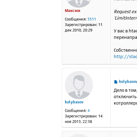
о
б
Максим
Request exc
щ
е
'LimitInter
Сообщения:
5511
н
Зарегистрирован:
11
и
дек 2010, 20:29
У вас в ht
е
перенаправ
Собственно
http://stac
С
kolybaso
о
Дело в том
о
отключить 
б
kolybasov
котроллер
щ
е
Сообщения:
4
н
Зарегистрирован:
14
и
ноя 2013, 22:38
е