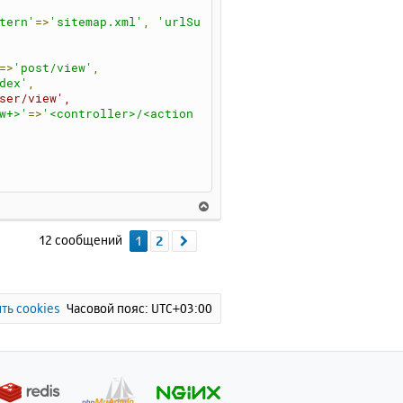
tern'
=>
'sitemap.xml'
,
'urlSu
=>
'post/view'
,
dex'
,
ser/view',
w+>'
=>
'<controller>/<action
В
е
р
12 сообщений
1
2
След.
н
у
т
ь
ть cookies
Часовой пояс:
UTC+03:00
с
я
к
н
а