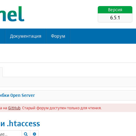
Версия
6.5.1
ь
Документация
Форум
бки Open Server
а на
GitHub
. Старый форум доступен только для чтения.
и .htaccess
Поиск
Расширенный поиск