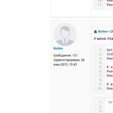
Rew
Rew
С
Redee
»
2
о
У меня .ht
о
б
Redee
щ
Opt
е
Ind
Сообщения:
183
н
Rew
Зарегистрирован:
28
и
июн 2013, 15:43
# е
е
Rew
Rew
# в
Rew
'ur