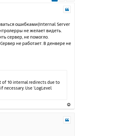
леваться ошибками(Internal Server
контролерры не желает видеть.
ть сервер, не помогло.
Сервер не работает. В денвере не
 of 10 internal redirects due to
 if necessary. Use 'LogLevel
В
е
р
н
у
т