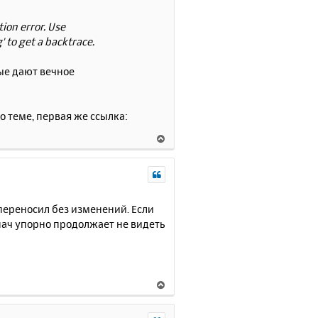
ь
с
ion error. Use
я
' to get a backtrace.
к
н
рые дают вечное
а
ч
а
л
о теме, первая же ссылка:
у
В
е
р
н
у
т
 переносил без изменений. Если
ь
 Апач упорно продолжает не видеть
с
я
к
н
В
а
е
ч
р
а