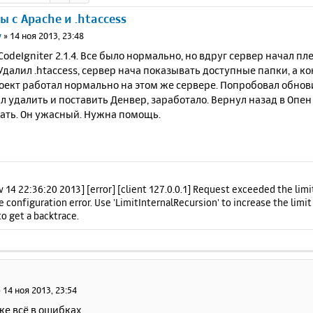
 с Apache и .htaccess
v
»
14 ноя 2013, 23:48
CodeIgniter 2.1.4. Все было нормально, но вдруг сервер начал п
. Удалил .htaccess, сервер нача показывать доступные папки, а 
оект работал нормально на этом же сервере. Попробовал обнови
 удалить и поставить Денвер, заработало. Вернул назад в Опен 
тать. Он ужасный. Нужна помощь.
 14 22:36:20 2013] [error] [client 127.0.0.1] Request exceeded the limit
 configuration error. Use 'LimitInternalRecursion' to increase the limit
to get a backtrace.
»
14 ноя 2013, 23:54
же всё в ошибках