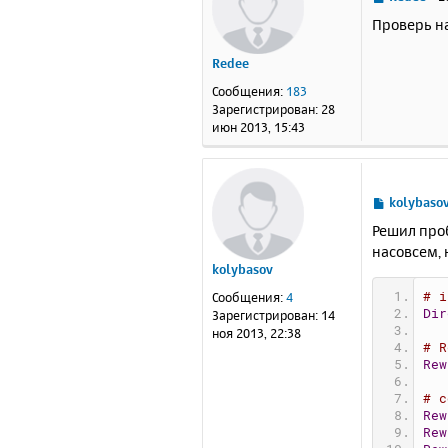
о
Проверь на
о
б
Redee
щ
е
Сообщения:
183
н
Зарегистрирован:
28
и
июн 2013, 15:43
е
С
kolybaso
о
Решил проб
о
насовсем, 
б
kolybasov
щ
е
# i
Сообщения:
4
н
Dir
Зарегистрирован:
14
и
ноя 2013, 22:38
е
# R
Rew
# c
Rew
Rew